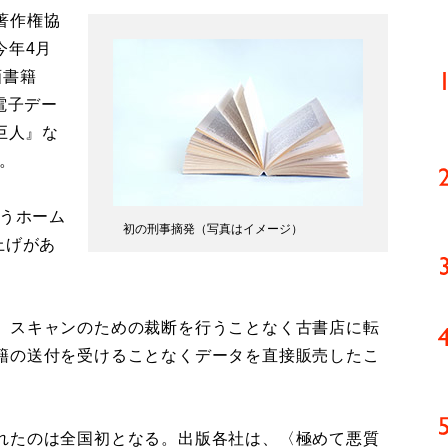
著作権協
今年4月
画書籍
電子デー
巨人』な
う。
負うホーム
初の刑事摘発（写真はイメージ）
上げがあ
、スキャンのための裁断を行うことなく古書店に転
籍の送付を受けることなくデータを直接販売したこ
れたのは全国初となる。出版各社は、〈極めて悪質