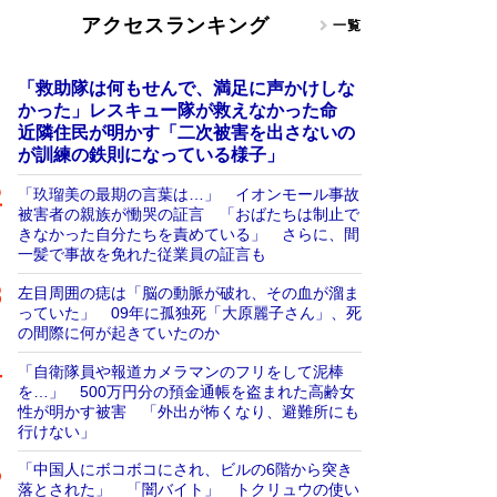
アクセスランキング
一覧
「救助隊は何もせんで、満足に声かけしな
かった」レスキュー隊が救えなかった命
近隣住民が明かす「二次被害を出さないの
が訓練の鉄則になっている様子」
「玖瑠美の最期の言葉は…」 イオンモール事故
被害者の親族が慟哭の証言 「おばたちは制止で
きなかった自分たちを責めている」 さらに、間
一髪で事故を免れた従業員の証言も
左目周囲の痣は「脳の動脈が破れ、その血が溜ま
っていた」 09年に孤独死「大原麗子さん」、死
の間際に何が起きていたのか
「自衛隊員や報道カメラマンのフリをして泥棒
を…」 500万円分の預金通帳を盗まれた高齢女
性が明かす被害 「外出が怖くなり、避難所にも
行けない」
「中国人にボコボコにされ、ビルの6階から突き
落とされた」 「闇バイト」 トクリュウの使い