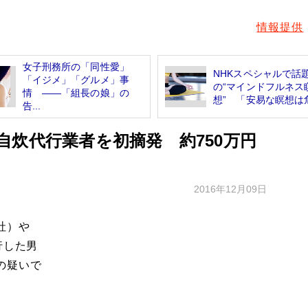
情報提供
女子刑務所の「同性愛」
NHKスペシャルで話
「イジメ」「グルメ」事
の“マインドフルネス
情 ――「組長の娘」の
想” 「安易な瞑想は危
告...
自炊代行業者を初摘発 約750万円
2016年12月09日
社）や
行した男
の疑いで