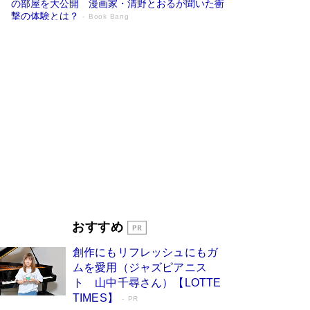
の部屋を大公開 漫画家・清野とおるが聞いた衝
撃の体験とは？
Book Bang
追悼・東野圭吾さん 週間ベストセラーラ
ンキングに『容疑者Xの献身』『白夜行』
など代表作が並ぶ［文庫ベストセラー］
Book Bang
73歳でも働くしかない 「老後レス時代」に交通
誘導員の独白が話題
Book Bang
「なんで？ そんな馬鹿な……」90歳になった作
家・阿刀田高さんが、ひとり暮らしの生活を明か
す
Book Bang
竹内由恵の前に現れた「テレビ観ないんだよね
ぇ」という男性…夫を選んでテレ朝退社したワケ
Book Bang
おすすめ
和田秀樹の70代、80代向け新書がベスト3を独
創作にもリフレッシュにもガ
占 上半期1位にも選出［新書ベストセラー］
ムを愛用（ジャズピアニス
Book Bang
ト 山中千尋さん）【LOTTE
TIMES】
PR