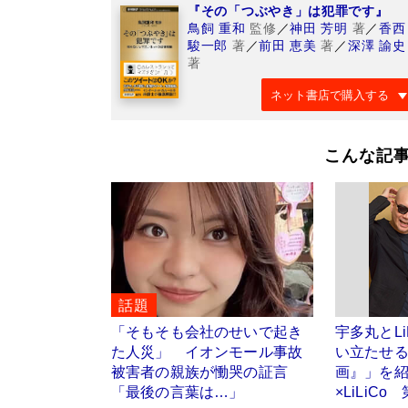
『その「つぶやき」は犯罪です』
鳥飼 重和
監修
／
神田 芳明
著
／
香西
駿一郎
著
／
前田 恵美
著
／
深澤 諭史
著
ネット書店で購入する
こんな記
話題
「そもそも会社のせいで起き
宇多丸とLi
た人災」 イオンモール事故
い立たせ
被害者の親族が慟哭の証言
画』」を
「最後の言葉は…」
×LiLiCo