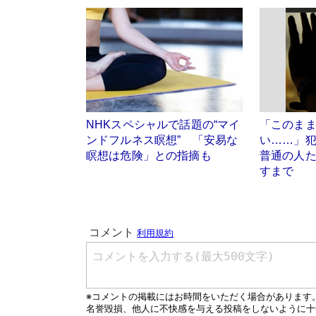
NHKスペシャルで話題の“マイ
「このま
ンドフルネス瞑想” 「安易な
い……」
瞑想は危険」との指摘も
普通の人
すまで