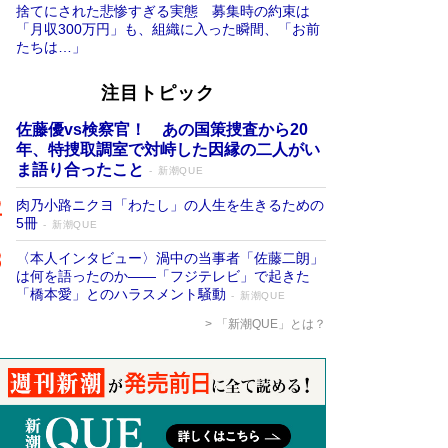
捨てにされた悲惨すぎる実態 募集時の約束は
「月収300万円」も、組織に入った瞬間、「お前
たちは…」
注目トピック
佐藤優vs検察官！ あの国策捜査から20
年、特捜取調室で対峙した因縁の二人がい
ま語り合ったこと
新潮QUE
肉乃小路ニクヨ「わたし」の人生を生きるための
5冊
新潮QUE
〈本人インタビュー〉渦中の当事者「佐藤二朗」
は何を語ったのか――「フジテレビ」で起きた
「橋本愛」とのハラスメント騒動
新潮QUE
「新潮QUE」とは？