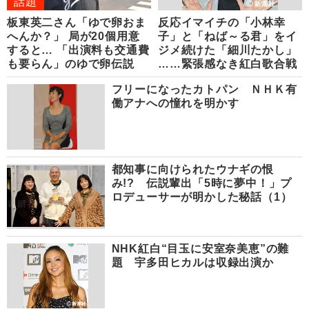
話題
板東英二さん「ゆで卵おま
反応イマイチの「小林幸
へんか？」 局が20個用意
子」と「ねば～る君」をイ
すると… 「出演料も交通費
ジメ続けた「細川たかし」
も要らん」のゆで卵伝説
……緊張感なき紅白歌合戦
フリーになったカトパン ＮＨＫ有
働アナへの憧れを明かす
都知事に向けられたウナギの恨
み!? 伝説輩出「5時に夢中！」プ
ロデューサーが明かした秘話（1）
NHK紅白“目玉に安室奈美恵”の難
題 宇多田ヒカルは収録出演か