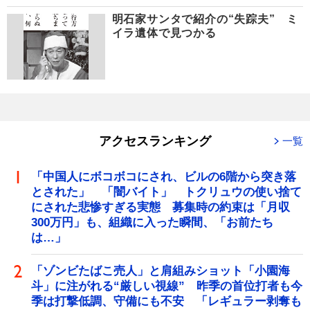
明石家サンタで紹介の“失踪夫” ミ
イラ遺体で見つかる
アクセスランキング
一覧
「中国人にボコボコにされ、ビルの6階から突き落
とされた」 「闇バイト」 トクリュウの使い捨て
にされた悲惨すぎる実態 募集時の約束は「月収
300万円」も、組織に入った瞬間、「お前たち
は…」
「ゾンビたばこ売人」と肩組みショット「小園海
斗」に注がれる“厳しい視線” 昨季の首位打者も今
季は打撃低調、守備にも不安 「レギュラー剥奪も