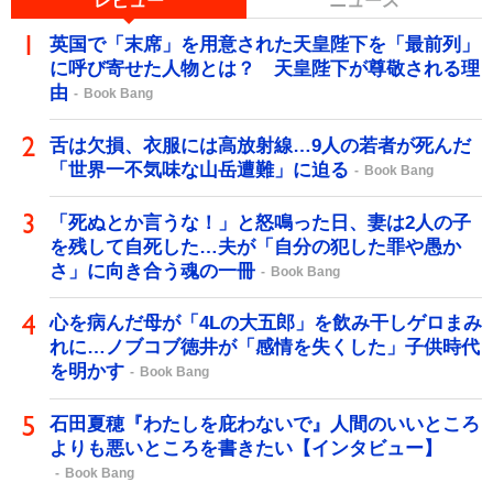
レビュー
ニュース
英国で「末席」を用意された天皇陛下を「最前列」
に呼び寄せた人物とは？ 天皇陛下が尊敬される理
由
Book Bang
舌は欠損、衣服には高放射線…9人の若者が死んだ
「世界一不気味な山岳遭難」に迫る
Book Bang
「死ぬとか言うな！」と怒鳴った日、妻は2人の子
を残して自死した…夫が「自分の犯した罪や愚か
さ」に向き合う魂の一冊
Book Bang
心を病んだ母が「4Lの大五郎」を飲み干しゲロまみ
れに…ノブコブ徳井が「感情を失くした」子供時代
を明かす
Book Bang
石田夏穂『わたしを庇わないで』人間のいいところ
よりも悪いところを書きたい【インタビュー】
Book Bang