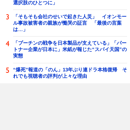
選択肢のひとつに」
「そもそも会社のせいで起きた人災」 イオンモー
ル事故被害者の親族が慟哭の証言 「最後の言葉
は…」
「プーチンの戦争を日本製品が支えている」「パー
トナー企業が日本に」米紙が報じた“スパイ天国”の
実態
“爆死”報道の「のん」13年ぶり連ドラ本格復帰 そ
れでも視聴者の評判が上々な理由