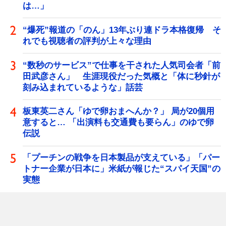
は…」
“爆死”報道の「のん」13年ぶり連ドラ本格復帰 そ
れでも視聴者の評判が上々な理由
“数秒のサービス”で仕事を干された人気司会者「前
田武彦さん」 生涯現役だった気概と「体に秒針が
刻み込まれているような」話芸
板東英二さん「ゆで卵おまへんか？」 局が20個用
意すると… 「出演料も交通費も要らん」のゆで卵
伝説
「プーチンの戦争を日本製品が支えている」「パー
トナー企業が日本に」米紙が報じた“スパイ天国”の
実態