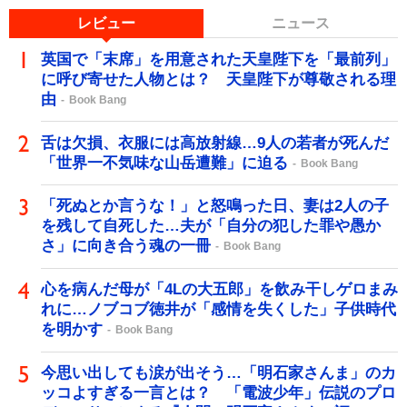
レビュー
ニュース
英国で「末席」を用意された天皇陛下を「最前列」
に呼び寄せた人物とは？ 天皇陛下が尊敬される理
由
Book Bang
舌は欠損、衣服には高放射線…9人の若者が死んだ
「世界一不気味な山岳遭難」に迫る
Book Bang
「死ぬとか言うな！」と怒鳴った日、妻は2人の子
を残して自死した…夫が「自分の犯した罪や愚か
さ」に向き合う魂の一冊
Book Bang
心を病んだ母が「4Lの大五郎」を飲み干しゲロまみ
れに…ノブコブ徳井が「感情を失くした」子供時代
を明かす
Book Bang
今思い出しても涙が出そう…「明石家さんま」のカ
ッコよすぎる一言とは？ 「電波少年」伝説のプロ