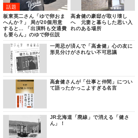
話題
板東英二さん「ゆで卵おま
高倉健の豪邸が取り壊し
へんか？」 局が20個用意
へ 元妻と暮らした思い入
すると… 「出演料も交通費
れのある場所
も要らん」のゆで卵伝説
一周忌が済んで「高倉健」心の友に
形見分けがされない不可思議
高倉健さんが「仕事と仲間」につい
て語ったかっこよすぎる名言
JR北海道「廃線」で消える「健さ
ん」！