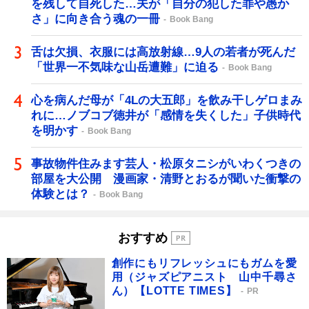
を残して自死した…夫が「自分の犯した罪や愚か
さ」に向き合う魂の一冊
Book Bang
舌は欠損、衣服には高放射線…9人の若者が死んだ
「世界一不気味な山岳遭難」に迫る
Book Bang
心を病んだ母が「4Lの大五郎」を飲み干しゲロまみ
れに…ノブコブ徳井が「感情を失くした」子供時代
を明かす
Book Bang
事故物件住みます芸人・松原タニシがいわくつきの
部屋を大公開 漫画家・清野とおるが聞いた衝撃の
体験とは？
Book Bang
おすすめ
創作にもリフレッシュにもガムを愛
用（ジャズピアニスト 山中千尋さ
ん）【LOTTE TIMES】
PR