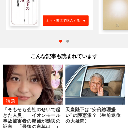
ネット書店で購入する
こんな記事も読まれています
話題
「そもそも会社のせいで起
天皇陛下は“安倍総理嫌
きた人災」 イオンモール
い”の護憲派？〈生前退位
事故被害者の親族が慟哭の
の大疑問〉
証言 「最後の言葉は…」