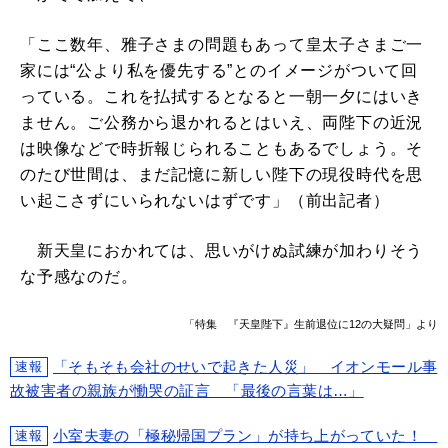
「ここ数年、雅子さまの問題もあって皇太子さまご一
家には“公より私を優先する”とのイメージがついて回
っている。これを払拭するとなると一朝一夕にはいき
ません。ご公務から退かれるとはいえ、両陛下の近況
は映像などで時折報じられることもあるでしょう。そ
のたび世間は、まだ記憶に新しい陛下の現役時代を思
い起こさずにいられないはずです」（前出記者）
新天皇におかれては、思いがけぬ試練が加わりそう
な予感なのだ。
「特集 『天皇陛下』生前退位に12の大疑問」より
「そもそも会社のせいで起きた人災」 イオンモール事
速報
故被害者の親族が慟哭の証言 「最後の言葉は…」
小室夫妻の「極秘帰国プラン」が持ち上がっていた！
速報