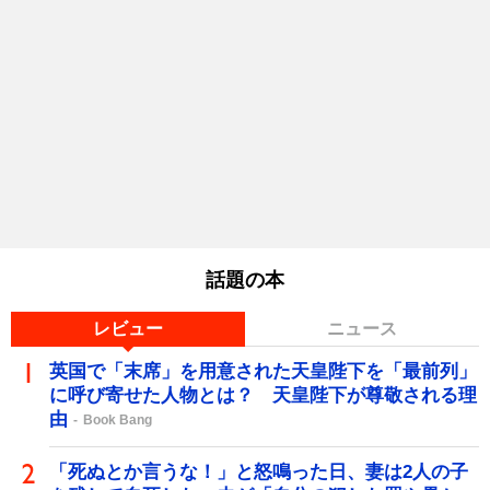
話題の本
レビュー
ニュース
英国で「末席」を用意された天皇陛下を「最前列」
に呼び寄せた人物とは？ 天皇陛下が尊敬される理
由
Book Bang
「死ぬとか言うな！」と怒鳴った日、妻は2人の子