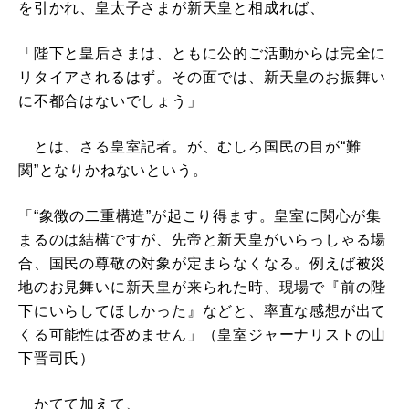
を引かれ、皇太子さまが新天皇と相成れば、
「陛下と皇后さまは、ともに公的ご活動からは完全に
リタイアされるはず。その面では、新天皇のお振舞い
に不都合はないでしょう」
とは、さる皇室記者。が、むしろ国民の目が“難
関”となりかねないという。
「“象徴の二重構造”が起こり得ます。皇室に関心が集
まるのは結構ですが、先帝と新天皇がいらっしゃる場
合、国民の尊敬の対象が定まらなくなる。例えば被災
地のお見舞いに新天皇が来られた時、現場で『前の陛
下にいらしてほしかった』などと、率直な感想が出て
くる可能性は否めません」（皇室ジャーナリストの山
下晋司氏）
かてて加えて、