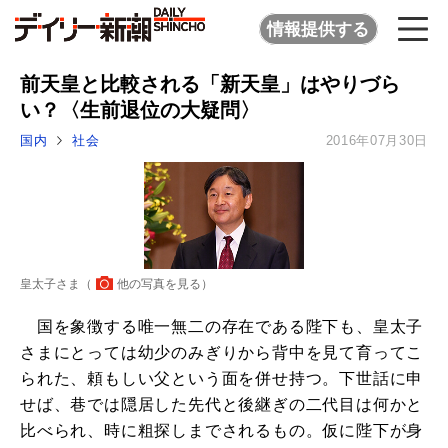
情報提供する
前天皇と比較される「新天皇」はやりづら
い？〈生前退位の大疑問〉
国内
社会
2016年07月30日
皇太子さま（
他の写真を見る
）
国を象徴する唯一無二の存在である陛下も、皇太子
さまにとっては幼少のみぎりから背中を見て育ってこ
られた、頼もしい父という面を併せ持つ。下世話に申
せば、巷では隠居した先代と後継ぎの二代目は何かと
比べられ、時に粗探しまでされるもの。仮に陛下が身