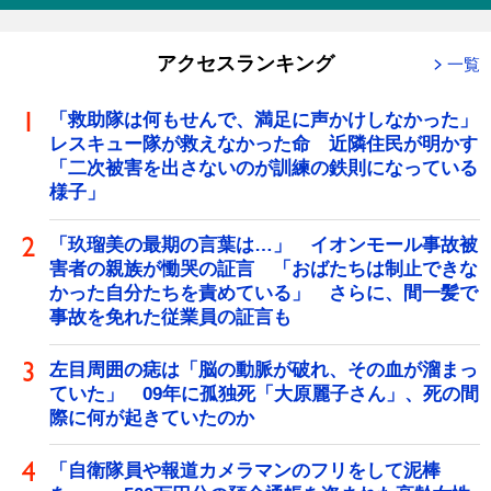
アクセスランキング
一覧
「救助隊は何もせんで、満足に声かけしなかった」
レスキュー隊が救えなかった命 近隣住民が明かす
「二次被害を出さないのが訓練の鉄則になっている
様子」
「玖瑠美の最期の言葉は…」 イオンモール事故被
害者の親族が慟哭の証言 「おばたちは制止できな
かった自分たちを責めている」 さらに、間一髪で
事故を免れた従業員の証言も
左目周囲の痣は「脳の動脈が破れ、その血が溜まっ
ていた」 09年に孤独死「大原麗子さん」、死の間
際に何が起きていたのか
「自衛隊員や報道カメラマンのフリをして泥棒