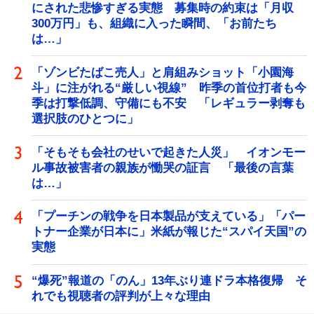
にされた悲惨すぎる実態 募集時の約束は「月収
300万円」も、組織に入った瞬間、「お前たち
は…」
「ゾンビたばこ売人」と肩組みショット「小園海
斗」に注がれる“厳しい視線” 昨季の首位打者も今
季は打撃低調、守備にも不安 「レギュラー剥奪も
選択肢のひとつに」
「そもそも会社のせいで起きた人災」 イオンモー
ル事故被害者の親族が慟哭の証言 「最後の言葉
は…」
「プーチンの戦争を日本製品が支えている」「パー
トナー企業が日本に」米紙が報じた“スパイ天国”の
実態
“爆死”報道の「のん」13年ぶり連ドラ本格復帰 そ
れでも視聴者の評判が上々な理由