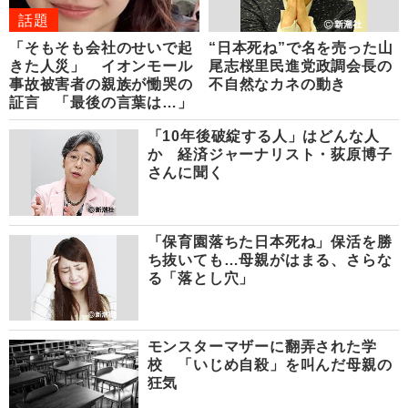
話題
「そもそも会社のせいで起
“日本死ね”で名を売った山
きた人災」 イオンモール
尾志桜里民進党政調会長の
事故被害者の親族が慟哭の
不自然なカネの動き
証言 「最後の言葉は…」
「10年後破綻する人」はどんな人
か 経済ジャーナリスト・荻原博子
さんに聞く
「保育園落ちた日本死ね」保活を勝
ち抜いても…母親がはまる、さらな
る「落とし穴」
モンスターマザーに翻弄された学
校 「いじめ自殺」を叫んだ母親の
狂気