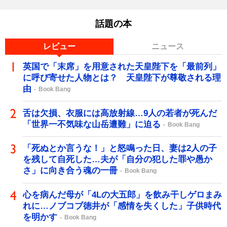
話題の本
レビュー
ニュース
英国で「末席」を用意された天皇陛下を「最前列」
に呼び寄せた人物とは？ 天皇陛下が尊敬される理
由
Book Bang
舌は欠損、衣服には高放射線…9人の若者が死んだ
「世界一不気味な山岳遭難」に迫る
Book Bang
「死ぬとか言うな！」と怒鳴った日、妻は2人の子
を残して自死した…夫が「自分の犯した罪や愚か
さ」に向き合う魂の一冊
Book Bang
心を病んだ母が「4Lの大五郎」を飲み干しゲロまみ
れに…ノブコブ徳井が「感情を失くした」子供時代
を明かす
Book Bang