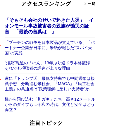
アクセスランキング
一覧
「そもそも会社のせいで起きた人災」 イ
オンモール事故被害者の親族が慟哭の証
言 「最後の言葉は…」
「プーチンの戦争を日本製品が支えている」「パ
ートナー企業が日本に」米紙が報じた“スパイ天
国”の実態
“爆死”報道の「のん」13年ぶり連ドラ本格復帰
それでも視聴者の評判が上々な理由
遂に「トランプ氏」最低支持率でも中間選挙は接
戦予想…分断進む米社会、「MAGA」「民主社会
主義」の共通点は“政策理解に乏しい支持者”か
橋から飛び込む「川ガキ」たち 高さ12メートル
からのダイブも…令和の時代、文化と安全はどう
両立？
注目トピック