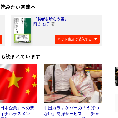
て読みたい関連本
『貧者を喰らう国』
阿古 智子
著
ネット書店で購入する
事も読まれています
「日本企業」への悲
中国カラオケバーの「えげつ
ャイナハラスメン
ない」肉弾サービス チャ