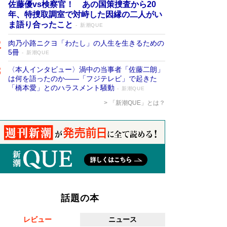
佐藤優vs検察官！ あの国策捜査から20
年、特捜取調室で対峙した因縁の二人がい
ま語り合ったこと
新潮QUE
肉乃小路ニクヨ「わたし」の人生を生きるための
5冊
新潮QUE
〈本人インタビュー〉渦中の当事者「佐藤二朗」
は何を語ったのか――「フジテレビ」で起きた
「橋本愛」とのハラスメント騒動
新潮QUE
「新潮QUE」とは？
話題の本
レビュー
ニュース