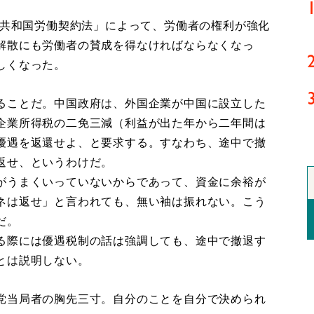
民共和国労働契約法」によって、労働者の権利が強化
解散にも労働者の賛成を得なければならなくなっ
しくなった。
ることだ。中国政府は、外国企業が中国に設立した
企業所得税の二免三減（利益が出た年から二年間は
優遇を返還せよ、と要求する。すなわち、途中で撤
返せ、というわけだ。
がうまくいっていないからであって、資金に余裕が
ネは返せ」と言われても、無い袖は振れない。こう
だ。
る際には優遇税制の話は強調しても、途中で撤退す
とは説明しない。
党当局者の胸先三寸。自分のことを自分で決められ