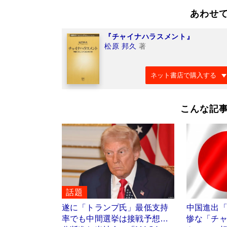
あわせ
『チャイナハラスメント』
松原 邦久
著
ネット書店で購入する
こんな記
話題
遂に「トランプ氏」最低支持
中国進出
率でも中間選挙は接戦予想…
惨な「チ