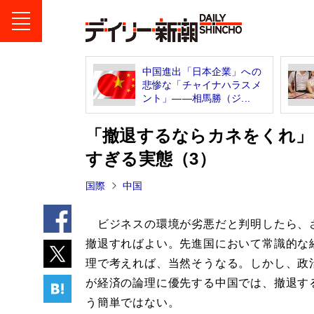
中国進出「日本企業」への
悲惨な「チャイナハラスメ
ント」――相馬勝（ジ...
「撤退するならカネをくれ」
すぎる実態（3）
国際
中国
ビジネスの環境が劣悪だと判明したら、
撤退すればよい。先進国において常識的な
理で考えれば、当然そうなる。しかし、政
が経済の論理に優先する中国では、撤退す
う簡単ではない。