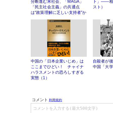
分断進む米社会、「MAGA」
ト」――
「民主社会主義」の共通点
スト）
は“政策理解に乏しい支持者”か
中国の「日本企業いじめ」は
自殺者が
ここまでひどい！ チャイナ
中国「大
ハラスメントの恐ろしすぎる
実態（1）