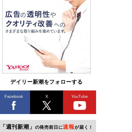
デイリー新潮をフォローする
Facebook
X
YouTube
「週刊新潮」
速報
の発売前日に
が届く！