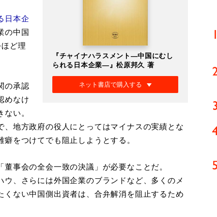
る日本企
業の中国
つほど理
『チャイナハラスメント―中国にむし
られる日本企業―』松原邦久 著
ネット書店で購入する
関の承認
認めなけ
きない。
で、地方政府の役人にとってはマイナスの実績とな
難癖をつけてでも阻止しようとする。
「董事会の全会一致の決議」が必要なことだ。
ハウ、さらには外国企業のブランドなど、多くのメ
たくない中国側出資者は、合弁解消を阻止するため