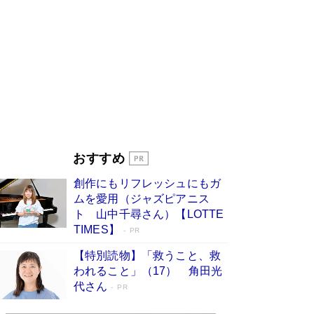
す
Book Bang
「『火垂るの墓』は、大嘘である」原作者が抱き
続けた“自責の念”とは…「自己憐憫は描きたくな
い」監督が徹底的にこだわったこと（後編） #
戦争の記憶
Book Bang
美輪明宏 晩年の回答を集めた『ほほえんで生き
るための人生相談』がランクイン［エンターテイ
メントベストセラー］
Book Bang
「宇宙兄弟」最終46巻がベストセラー1位 宇宙
おすすめ
開発への関心を押し上げた18年の物語に幕 特装
版には「宇宙で描かれたマンガ」も収録
創作にもリフレッシュにもガ
Book Bang
ムを愛用（ジャズピアニス
「不意に涙が出そうに…」高嶋政伸が明かし
ト 山中千尋さん）【LOTTE
た“13歳の娘を暴行する役”への葛藤 インティマ
TIMES】
PR
シーコーディネーターに支えられたNHK『大奥』
の裏側
Book Bang
【特別読物】「救うこと、救
われること」（17） 角田光
代さん
PR