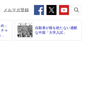
メルマガ登録
じめ」
自殺者が後を絶たない過酷
 チャ
な中国「大学入試」
..