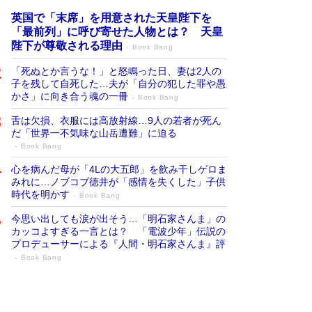
英国で「末席」を用意された天皇陛下を
「最前列」に呼び寄せた人物とは？ 天皇
陛下が尊敬される理由
Book Bang
「死ぬとか言うな！」と怒鳴った日、妻は2人の
子を残して自死した…夫が「自分の犯した罪や愚
かさ」に向き合う魂の一冊
Book Bang
舌は欠損、衣服には高放射線…9人の若者が死ん
だ「世界一不気味な山岳遭難」に迫る
Book Bang
心を病んだ母が「4Lの大五郎」を飲み干しゲロま
みれに…ノブコブ徳井が「感情を失くした」子供
時代を明かす
Book Bang
今思い出しても涙が出そう…「明石家さんま」の
カッコよすぎる一言とは？ 「電波少年」伝説の
プロデューサーによる『人間・明石家さんま』評
Book Bang
「叱って伸びるやつは、褒めたらもっと伸
びる」俳優・高嶋政伸が家族に教わっ
た“人を育てるコツ”…芸への考え方を明か