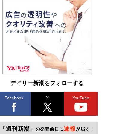
デイリー新潮をフォローする
Facebook
X
YouTube
「週刊新潮」
速報
の発売前日に
が届く！