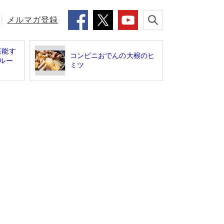
メルマガ登録
堪能す
コンビニおでんの大根のヒ
ルー
ミツ