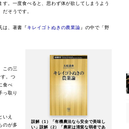
ます。一度食べると、思わず体が欲してしまうよう
」だそうです。
氏は、著書『
キレイゴトぬきの農業論
』の中で「野
。
、この三
です。つ
に食べ
手っ取り
といえ
誤解（1）「有機農法なら安全で美味し
ものが多
い」誤解（2）「農家は清貧な弱者であ