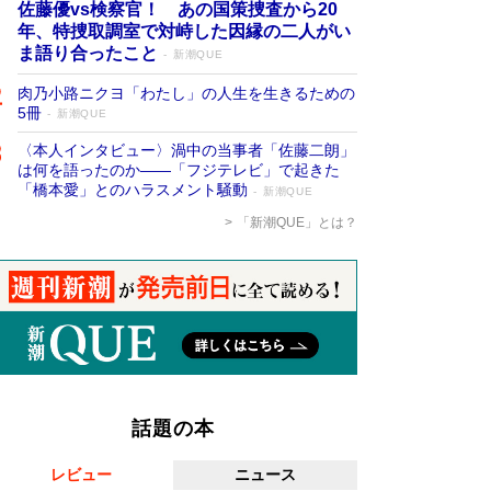
佐藤優vs検察官！ あの国策捜査から20
年、特捜取調室で対峙した因縁の二人がい
ま語り合ったこと
新潮QUE
肉乃小路ニクヨ「わたし」の人生を生きるための
5冊
新潮QUE
〈本人インタビュー〉渦中の当事者「佐藤二朗」
は何を語ったのか――「フジテレビ」で起きた
「橋本愛」とのハラスメント騒動
新潮QUE
「新潮QUE」とは？
話題の本
レビュー
ニュース