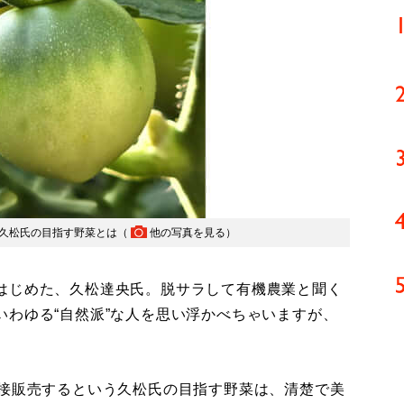
う久松氏の目指す野菜とは（
他の写真を見る
）
はじめた、久松達央氏。脱サラして有機農業と聞く
わゆる“自然派”な人を思い浮かべちゃいますが、
接販売するという久松氏の目指す野菜は、清楚で美