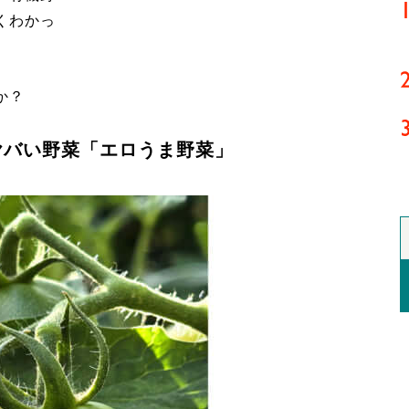
くわかっ
か？
ヤバい野菜「エロうま野菜」