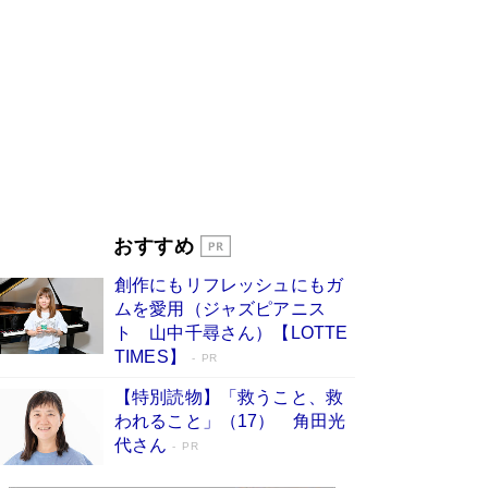
ンガ」も収録
Book Bang
美輪明宏 晩年の回答を集めた『ほほえんで生き
るための人生相談』がランクイン［エンターテイ
メントベストセラー］
Book Bang
「『火垂るの墓』は、大嘘である」原作者が抱き
続けた“自責の念”とは…「自己憐憫は描きたくな
い」監督が徹底的にこだわったこと（後編） #
戦争の記憶
Book Bang
皇室はなぜ世界から尊敬されているのか？ 「天
おすすめ
皇陛下はお元気でおられるか」がサウジ国王の第
一声になる理由
Book Bang
創作にもリフレッシュにもガ
東野圭吾、伊坂幸太郎の人気シリーズ最新作どち
ムを愛用（ジャズピアニス
らも文庫化 映画化された直木賞受賞作もランク
ト 山中千尋さん）【LOTTE
イン［文庫ベストセラー］
Book Bang
TIMES】
PR
【特別読物】「救うこと、救
われること」（17） 角田光
代さん
PR