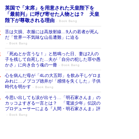
英国で「末席」を用意された天皇陛下を
「最前列」に呼び寄せた人物とは？ 天皇
陛下が尊敬される理由
Book Bang
舌は欠損、衣服には高放射線…9人の若者が死ん
だ「世界一不気味な山岳遭難」に迫る
Book Bang
「死ぬとか言うな！」と怒鳴った日、妻は2人の
子を残して自死した…夫が「自分の犯した罪や愚
かさ」に向き合う魂の一冊
Book Bang
心を病んだ母が「4Lの大五郎」を飲み干しゲロま
みれに…ノブコブ徳井が「感情を失くした」子供
時代を明かす
Book Bang
今思い出しても涙が出そう…「明石家さんま」の
カッコよすぎる一言とは？ 「電波少年」伝説の
プロデューサーによる『人間・明石家さんま』評
Book Bang
「宇宙兄弟」最終46巻がベストセラー1
位 宇宙開発への関心を押し上げた18年の
物語に幕 特装版には「宇宙で描かれたマ