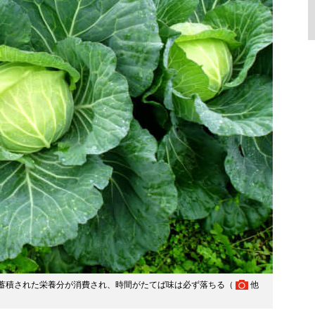
蓄積された栄養分が消費され、時間がたてば味は必ず落ちる（
他