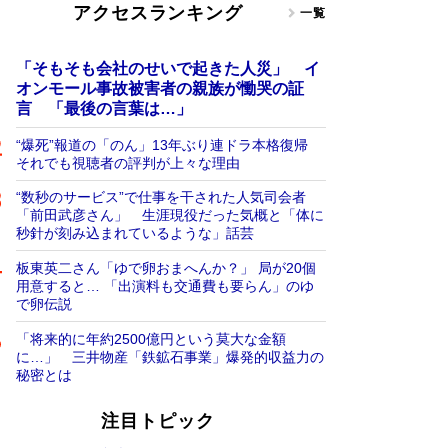
アクセスランキング
一覧
「そもそも会社のせいで起きた人災」 イ
オンモール事故被害者の親族が慟哭の証
言 「最後の言葉は…」
“爆死”報道の「のん」13年ぶり連ドラ本格復帰
それでも視聴者の評判が上々な理由
“数秒のサービス”で仕事を干された人気司会者
「前田武彦さん」 生涯現役だった気概と「体に
秒針が刻み込まれているような」話芸
板東英二さん「ゆで卵おまへんか？」 局が20個
用意すると… 「出演料も交通費も要らん」のゆ
で卵伝説
「将来的に年約2500億円という莫大な金額
に…」 三井物産「鉄鉱石事業」爆発的収益力の
秘密とは
注目トピック