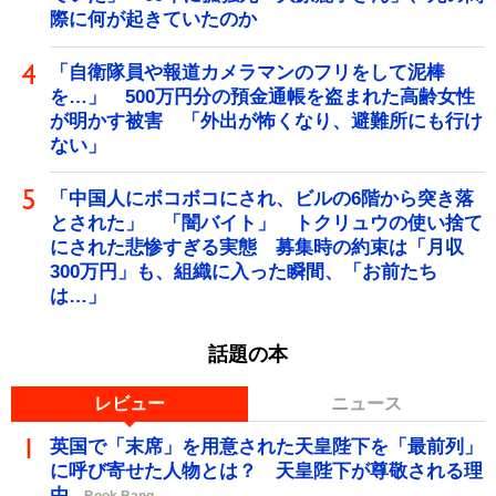
際に何が起きていたのか
「自衛隊員や報道カメラマンのフリをして泥棒
を…」 500万円分の預金通帳を盗まれた高齢女性
が明かす被害 「外出が怖くなり、避難所にも行け
ない」
「中国人にボコボコにされ、ビルの6階から突き落
とされた」 「闇バイト」 トクリュウの使い捨て
にされた悲惨すぎる実態 募集時の約束は「月収
300万円」も、組織に入った瞬間、「お前たち
は…」
話題の本
レビュー
ニュース
英国で「末席」を用意された天皇陛下を「最前列」
に呼び寄せた人物とは？ 天皇陛下が尊敬される理
由