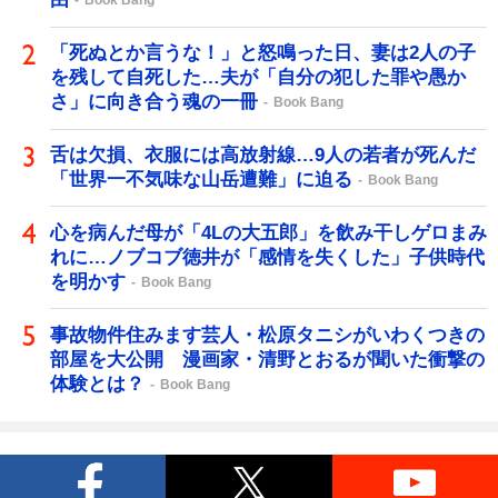
Book Bang
「死ぬとか言うな！」と怒鳴った日、妻は2人の子
を残して自死した…夫が「自分の犯した罪や愚か
さ」に向き合う魂の一冊
Book Bang
舌は欠損、衣服には高放射線…9人の若者が死んだ
「世界一不気味な山岳遭難」に迫る
Book Bang
心を病んだ母が「4Lの大五郎」を飲み干しゲロまみ
れに…ノブコブ徳井が「感情を失くした」子供時代
を明かす
Book Bang
事故物件住みます芸人・松原タニシがいわくつきの
部屋を大公開 漫画家・清野とおるが聞いた衝撃の
体験とは？
Book Bang