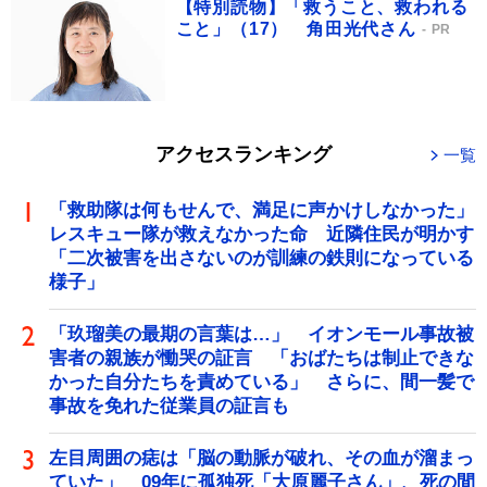
【特別読物】「救うこと、救われる
こと」（17） 角田光代さん
PR
アクセスランキング
一覧
「救助隊は何もせんで、満足に声かけしなかった」
レスキュー隊が救えなかった命 近隣住民が明かす
「二次被害を出さないのが訓練の鉄則になっている
様子」
「玖瑠美の最期の言葉は…」 イオンモール事故被
害者の親族が慟哭の証言 「おばたちは制止できな
かった自分たちを責めている」 さらに、間一髪で
事故を免れた従業員の証言も
左目周囲の痣は「脳の動脈が破れ、その血が溜まっ
ていた」 09年に孤独死「大原麗子さん」、死の間