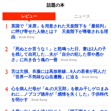
話題の本
レビュー
ニュース
英国で「末席」を用意された天皇陛下を「最前列」
に呼び寄せた人物とは？ 天皇陛下が尊敬される理
由
Book Bang
「死ぬとか言うな！」と怒鳴った日、妻は2人の子
を残して自死した…夫が「自分の犯した罪や愚か
さ」に向き合う魂の一冊
Book Bang
舌は欠損、衣服には高放射線…9人の若者が死んだ
「世界一不気味な山岳遭難」に迫る
Book Bang
心を病んだ母が「4Lの大五郎」を飲み干しゲロまみ
れに…ノブコブ徳井が「感情を失くした」子供時代
を明かす
Book Bang