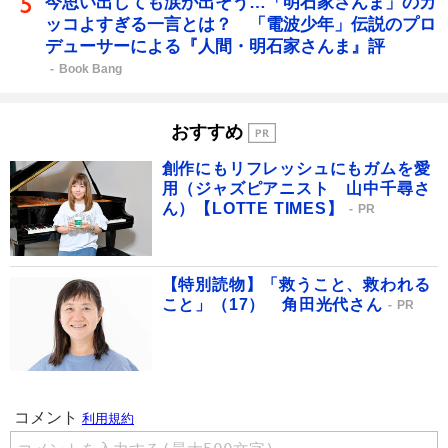
今思い出しても涙が出そう…「明石家さんま」のカ
ッコよすぎる一言とは？ 「電波少年」伝説のプロ
デューサーによる『人間・明石家さんま』評
Book Bang
おすすめ
創作にもリフレッシュにもガムを愛
用（ジャズピアニスト 山中千尋さ
ん）【LOTTE TIMES】
PR
【特別読物】「救うこと、救われる
こと」（17） 角田光代さん
PR