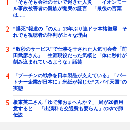
「そもそも会社のせいで起きた人災」 イオンモー
ル事故被害者の親族が慟哭の証言 「最後の言葉
は…」
“爆死”報道の「のん」13年ぶり連ドラ本格復帰 そ
れでも視聴者の評判が上々な理由
“数秒のサービス”で仕事を干された人気司会者「前
田武彦さん」 生涯現役だった気概と「体に秒針が
刻み込まれているような」話芸
「プーチンの戦争を日本製品が支えている」「パー
トナー企業が日本に」米紙が報じた“スパイ天国”の
実態
板東英二さん「ゆで卵おまへんか？」 局が20個用
意すると… 「出演料も交通費も要らん」のゆで卵
伝説