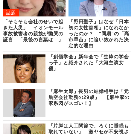
話題
「そもそも会社のせいで起
「野田聖子」はなぜ「日本
きた人災」 イオンモール
初の女性首相」になれなか
事故被害者の親族が慟哭の
ったのか？ “同期”の「高
証言 「最後の言葉は…」
市早苗」に追い抜かれた決
定的な理由
「創価学会」新年会で「生粋の学会
っ子」と紹介された「大河主演女
優」
「麻生太郎」長男の結婚相手は「元
航空会社勤務の29歳」 【麻生家の
家系図がスゴい！】
「片脚は人工関節で、ろくに睡眠も
取れていない」 激ヤセが不安視さ