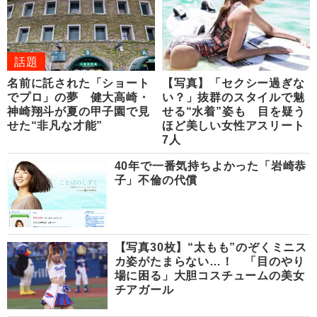
話題
名前に託された「ショート
【写真】「セクシー過ぎな
でプロ」の夢 健大高崎・
い？」抜群のスタイルで魅
神崎翔斗が夏の甲子園で見
せる“水着”姿も 目を疑う
せた“非凡な才能”
ほど美しい女性アスリート
7人
40年で一番気持ちよかった「岩崎恭
子」不倫の代償
【写真30枚】“太もも”のぞくミニス
カ姿がたまらない…！ 「目のやり
場に困る」大胆コスチュームの美女
チアガール