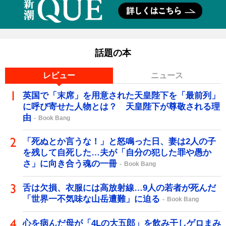
話題の本
レビュー
ニュース
英国で「末席」を用意された天皇陛下を「最前列」
に呼び寄せた人物とは？ 天皇陛下が尊敬される理
由
Book Bang
「死ぬとか言うな！」と怒鳴った日、妻は2人の子
を残して自死した…夫が「自分の犯した罪や愚か
さ」に向き合う魂の一冊
Book Bang
舌は欠損、衣服には高放射線…9人の若者が死んだ
「世界一不気味な山岳遭難」に迫る
Book Bang
心を病んだ母が「4Lの大五郎」を飲み干しゲロまみ