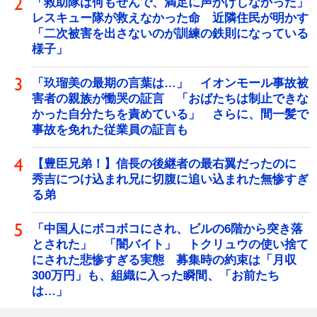
「救助隊は何もせんで、満足に声かけしなかった」
レスキュー隊が救えなかった命 近隣住民が明かす
「二次被害を出さないのが訓練の鉄則になっている
様子」
「玖瑠美の最期の言葉は…」 イオンモール事故被
害者の親族が慟哭の証言 「おばたちは制止できな
かった自分たちを責めている」 さらに、間一髪で
事故を免れた従業員の証言も
【豊臣兄弟！】信長の後継者の最右翼だったのに
秀吉につけ込まれ兄に切腹に追い込まれた無惨すぎ
る弟
「中国人にボコボコにされ、ビルの6階から突き落
とされた」 「闇バイト」 トクリュウの使い捨て
にされた悲惨すぎる実態 募集時の約束は「月収
300万円」も、組織に入った瞬間、「お前たち
は…」