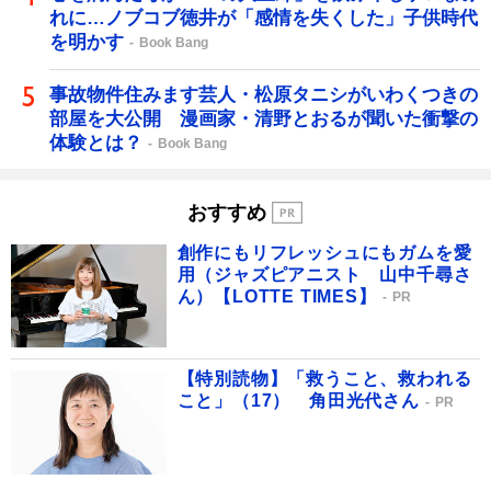
れに…ノブコブ徳井が「感情を失くした」子供時代
を明かす
Book Bang
事故物件住みます芸人・松原タニシがいわくつきの
部屋を大公開 漫画家・清野とおるが聞いた衝撃の
体験とは？
Book Bang
おすすめ
創作にもリフレッシュにもガムを愛
用（ジャズピアニスト 山中千尋さ
ん）【LOTTE TIMES】
PR
【特別読物】「救うこと、救われる
こと」（17） 角田光代さん
PR