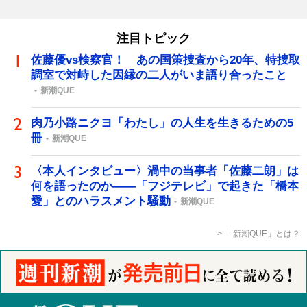
注目トピック
佐藤優vs検察官！ あの国策捜査から20年、特捜取
調室で対峙した因縁の二人がいま語り合ったこと
新潮QUE
肉乃小路ニクヨ「わたし」の人生を生きるための5
冊
新潮QUE
〈本人インタビュー〉渦中の当事者「佐藤二朗」は
何を語ったのか――「フジテレビ」で起きた「橋本
愛」とのハラスメント騒動
新潮QUE
「新潮QUE」とは？