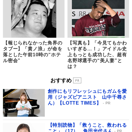
【報じられなかった角界の
【写真も】「今見てもかわ
タブー】「貴ノ浪」が命を
いすぎる…！」アイドル史
落とした午前10時の“ホテ
上もっとも成功した、超有
ル密会”
名野球選手の“美人妻”と
は？
おすすめ
創作にもリフレッシュにもガムを愛
用（ジャズピアニスト 山中千尋さ
ん）【LOTTE TIMES】
PR
【特別読物】「救うこと、救われる
こと」（17） 角田光代さん
PR