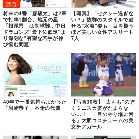
話題
将来の4番「森駿太」は2軍
【写真】「セクシー過ぎな
で打率1割台、地元の星
い？」抜群のスタイルで魅
「根尾昂」は制球難…中日
せる“水着”姿も 目を疑う
ドラゴンズ“最下位低迷”よ
ほど美しい女性アスリート
り深刻な“有望な若手が伸
7人
び悩む問題”
40年で一番気持ちよかった
【写真30枚】“太もも”のぞ
「岩崎恭子」不倫の代償
くミニスカ姿がたまらな
い…！ 「目のやり場に困
る」大胆コスチュームの美
女チアガール