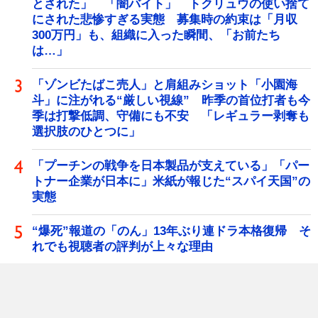
とされた」 「闇バイト」 トクリュウの使い捨て
にされた悲惨すぎる実態 募集時の約束は「月収
300万円」も、組織に入った瞬間、「お前たち
は…」
「ゾンビたばこ売人」と肩組みショット「小園海
斗」に注がれる“厳しい視線” 昨季の首位打者も今
季は打撃低調、守備にも不安 「レギュラー剥奪も
選択肢のひとつに」
「プーチンの戦争を日本製品が支えている」「パー
トナー企業が日本に」米紙が報じた“スパイ天国”の
実態
“爆死”報道の「のん」13年ぶり連ドラ本格復帰 そ
れでも視聴者の評判が上々な理由