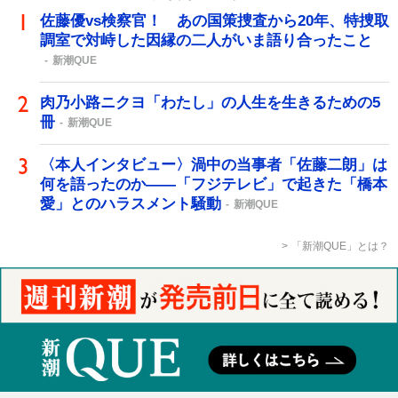
佐藤優vs検察官！ あの国策捜査から20年、特捜取
調室で対峙した因縁の二人がいま語り合ったこと
新潮QUE
肉乃小路ニクヨ「わたし」の人生を生きるための5
冊
新潮QUE
〈本人インタビュー〉渦中の当事者「佐藤二朗」は
何を語ったのか――「フジテレビ」で起きた「橋本
愛」とのハラスメント騒動
新潮QUE
「新潮QUE」とは？