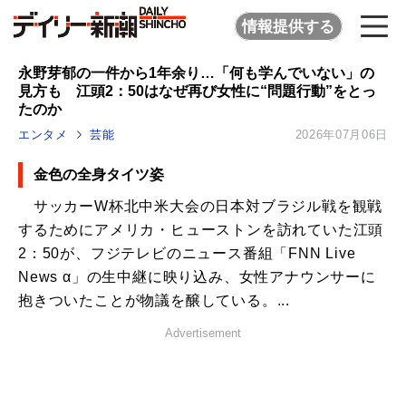
情報提供する
永野芽郁の一件から1年余り…「何も学んでいない」の
見方も 江頭2：50はなぜ再び女性に“問題行動”をとっ
たのか
エンタメ
芸能
2026年07月06日
金色の全身タイツ姿
サッカーW杯北中米大会の日本対ブラジル戦を観戦
するためにアメリカ・ヒューストンを訪れていた江頭
2：50が、フジテレビのニュース番組「FNN Live
News α」の生中継に映り込み、女性アナウンサーに
抱きついたことが物議を醸している。...
Advertisement