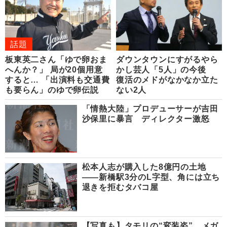
話題
板東英二さん「ゆで卵おま
ダウンタウンにすがるやら
へんか？」 局が20個用意
かし芸人「5人」の今後
すると… 「出演料も交通費
復活のメドがなかなか立た
も要らん」のゆで卵伝説
ない2人
「情熱大陸」プロデューサーが吉田
沙保里に暴言 ディレクター激怒
松本人志が購入した8億円の土地
――新橋駅3分のL字型、角には立ち
退きを拒むタバコ屋
【写真も】タモリの“変装姿” メガ