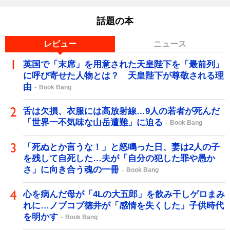
話題の本
レビュー
ニュース
英国で「末席」を用意された天皇陛下を「最前列」
に呼び寄せた人物とは？ 天皇陛下が尊敬される理
由
Book Bang
舌は欠損、衣服には高放射線…9人の若者が死んだ
「世界一不気味な山岳遭難」に迫る
Book Bang
「死ぬとか言うな！」と怒鳴った日、妻は2人の子
を残して自死した…夫が「自分の犯した罪や愚か
さ」に向き合う魂の一冊
Book Bang
心を病んだ母が「4Lの大五郎」を飲み干しゲロまみ
れに…ノブコブ徳井が「感情を失くした」子供時代
を明かす
Book Bang