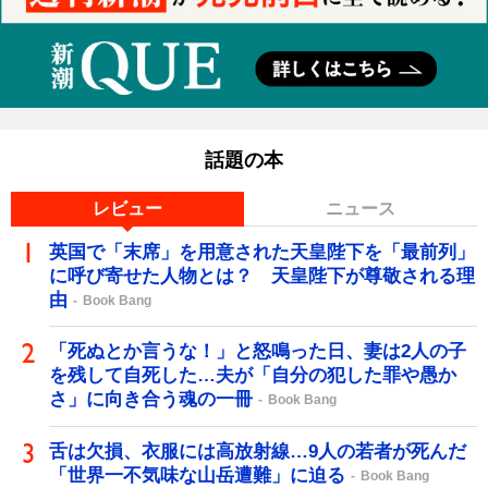
話題の本
レビュー
ニュース
英国で「末席」を用意された天皇陛下を「最前列」
に呼び寄せた人物とは？ 天皇陛下が尊敬される理
由
Book Bang
「死ぬとか言うな！」と怒鳴った日、妻は2人の子
を残して自死した…夫が「自分の犯した罪や愚か
さ」に向き合う魂の一冊
Book Bang
舌は欠損、衣服には高放射線…9人の若者が死んだ
「世界一不気味な山岳遭難」に迫る
Book Bang