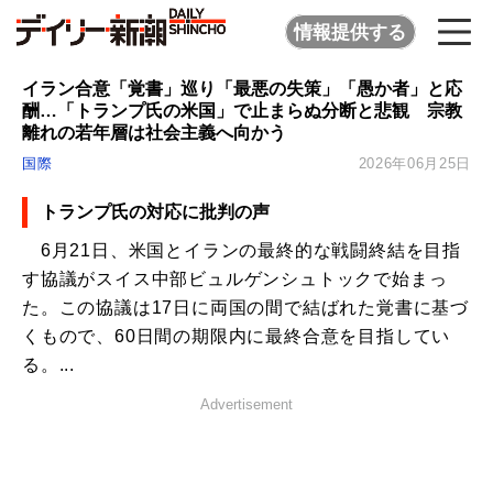
情報提供する
イラン合意「覚書」巡り「最悪の失策」「愚か者」と応
酬…「トランプ氏の米国」で止まらぬ分断と悲観 宗教
離れの若年層は社会主義へ向かう
国際
2026年06月25日
トランプ氏の対応に批判の声
6月21日、米国とイランの最終的な戦闘終結を目指
す協議がスイス中部ビュルゲンシュトックで始まっ
た。この協議は17日に両国の間で結ばれた覚書に基づ
くもので、60日間の期限内に最終合意を目指してい
る。...
Advertisement