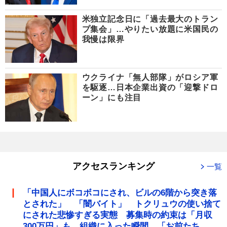
米独立記念日に「過去最大のトラン
プ集会」…やりたい放題に米国民の
我慢は限界
ウクライナ「無人部隊」がロシア軍
を駆逐…日本企業出資の「迎撃ドロ
ーン」にも注目
アクセスランキング
一覧
「中国人にボコボコにされ、ビルの6階から突き落
とされた」 「闇バイト」 トクリュウの使い捨て
にされた悲惨すぎる実態 募集時の約束は「月収
300万円」も、組織に入った瞬間、「お前たち