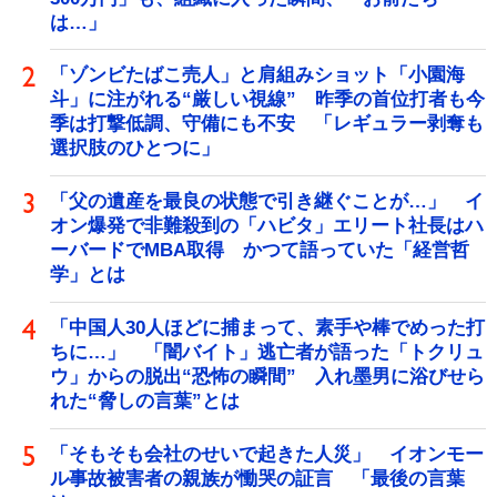
は…」
「ゾンビたばこ売人」と肩組みショット「小園海
斗」に注がれる“厳しい視線” 昨季の首位打者も今
季は打撃低調、守備にも不安 「レギュラー剥奪も
選択肢のひとつに」
「父の遺産を最良の状態で引き継ぐことが…」 イ
オン爆発で非難殺到の「ハビタ」エリート社長はハ
ーバードでMBA取得 かつて語っていた「経営哲
学」とは
「中国人30人ほどに捕まって、素手や棒でめった打
ちに…」 「闇バイト」逃亡者が語った「トクリュ
ウ」からの脱出“恐怖の瞬間” 入れ墨男に浴びせら
れた“脅しの言葉”とは
「そもそも会社のせいで起きた人災」 イオンモー
ル事故被害者の親族が慟哭の証言 「最後の言葉