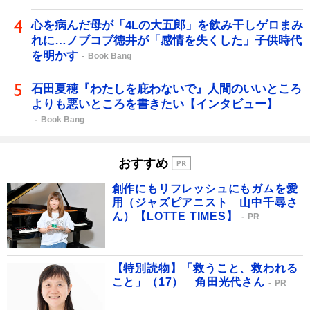
心を病んだ母が「4Lの大五郎」を飲み干しゲロまみ
れに…ノブコブ徳井が「感情を失くした」子供時代
を明かす
Book Bang
石田夏穂『わたしを庇わないで』人間のいいところ
よりも悪いところを書きたい【インタビュー】
Book Bang
おすすめ
創作にもリフレッシュにもガムを愛
用（ジャズピアニスト 山中千尋さ
ん）【LOTTE TIMES】
PR
【特別読物】「救うこと、救われる
こと」（17） 角田光代さん
PR