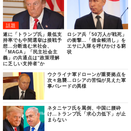
話題
遂に「トランプ氏」最低支
ロシア兵「50万人が戦死」
持率でも中間選挙は接戦予
の衝撃…「借金帳消し」を
想…分断進む米社会、
エサに入隊を呼びかける窮
「MAGA」「民主社会主
状
義」の共通点は“政策理解
に乏しい支持者”か
ウクライナ軍ドローンが重要拠点を
次々急襲…ロシアの苦悩が見えた軍
事パレードの異様
ネタニヤフ氏を罵倒、中国に腰砕
け…トランプ氏「求心力低下」が止
まらない