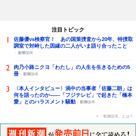
注目トピック
佐藤優vs検察官！ あの国策捜査から20年、特捜取
調室で対峙した因縁の二人がいま語り合ったこと
新潮QUE
肉乃小路ニクヨ「わたし」の人生を生きるための5
冊
新潮QUE
〈本人インタビュー〉渦中の当事者「佐藤二朗」は
何を語ったのか――「フジテレビ」で起きた「橋本
愛」とのハラスメント騒動
新潮QUE
「新潮QUE」とは？