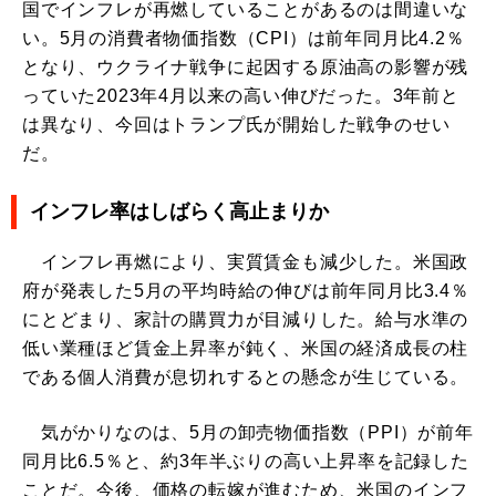
国でインフレが再燃していることがあるのは間違いな
い。5月の消費者物価指数（CPI）は前年同月比4.2％
となり、ウクライナ戦争に起因する原油高の影響が残
っていた2023年4月以来の高い伸びだった。3年前と
は異なり、今回はトランプ氏が開始した戦争のせい
だ。
インフレ率はしばらく高止まりか
インフレ再燃により、実質賃金も減少した。米国政
府が発表した5月の平均時給の伸びは前年同月比3.4％
にとどまり、家計の購買力が目減りした。給与水準の
低い業種ほど賃金上昇率が鈍く、米国の経済成長の柱
である個人消費が息切れするとの懸念が生じている。
気がかりなのは、5月の卸売物価指数（PPI）が前年
同月比6.5％と、約3年半ぶりの高い上昇率を記録した
ことだ。今後、価格の転嫁が進むため、米国のインフ