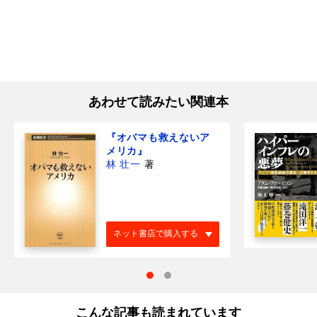
あわせて読みたい関連本
『オバマも救えないア
メリカ』
林 壮一
著
ネット書店で購入する
こんな記事も読まれています