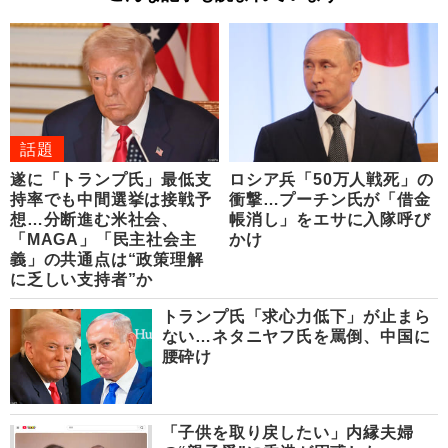
話題
遂に「トランプ氏」最低支
ロシア兵「50万人戦死」の
持率でも中間選挙は接戦予
衝撃…プーチン氏が「借金
想…分断進む米社会、
帳消し」をエサに入隊呼び
「MAGA」「民主社会主
かけ
義」の共通点は“政策理解
に乏しい支持者”か
トランプ氏「求心力低下」が止まら
ない…ネタニヤフ氏を罵倒、中国に
腰砕け
「子供を取り戻したい」内縁夫婦