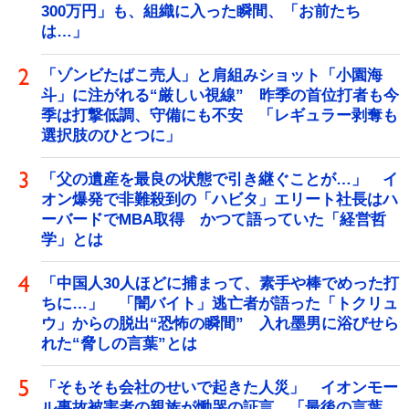
300万円」も、組織に入った瞬間、「お前たち
は…」
「ゾンビたばこ売人」と肩組みショット「小園海
斗」に注がれる“厳しい視線” 昨季の首位打者も今
季は打撃低調、守備にも不安 「レギュラー剥奪も
選択肢のひとつに」
「父の遺産を最良の状態で引き継ぐことが…」 イ
オン爆発で非難殺到の「ハビタ」エリート社長はハ
ーバードでMBA取得 かつて語っていた「経営哲
学」とは
「中国人30人ほどに捕まって、素手や棒でめった打
ちに…」 「闇バイト」逃亡者が語った「トクリュ
ウ」からの脱出“恐怖の瞬間” 入れ墨男に浴びせら
れた“脅しの言葉”とは
「そもそも会社のせいで起きた人災」 イオンモー
ル事故被害者の親族が慟哭の証言 「最後の言葉