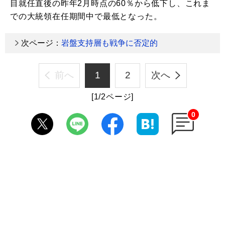
目就任直後の昨年2月時点の60％から低下し、これま
での大統領在任期間中で最低となった。
次ページ：
岩盤支持層も戦争に否定的
前へ
1
2
次へ
[1/2ページ]
0