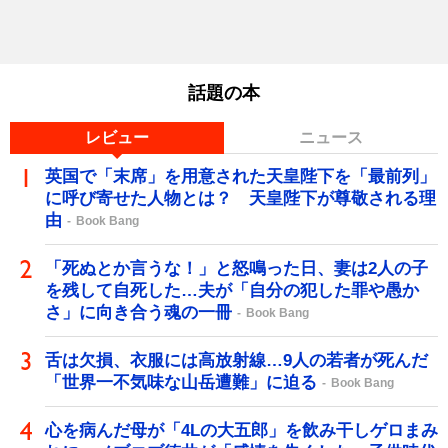
話題の本
レビュー
ニュース
英国で「末席」を用意された天皇陛下を「最前列」
に呼び寄せた人物とは？ 天皇陛下が尊敬される理
由
Book Bang
「死ぬとか言うな！」と怒鳴った日、妻は2人の子
を残して自死した…夫が「自分の犯した罪や愚か
さ」に向き合う魂の一冊
Book Bang
舌は欠損、衣服には高放射線…9人の若者が死んだ
「世界一不気味な山岳遭難」に迫る
Book Bang
心を病んだ母が「4Lの大五郎」を飲み干しゲロまみ