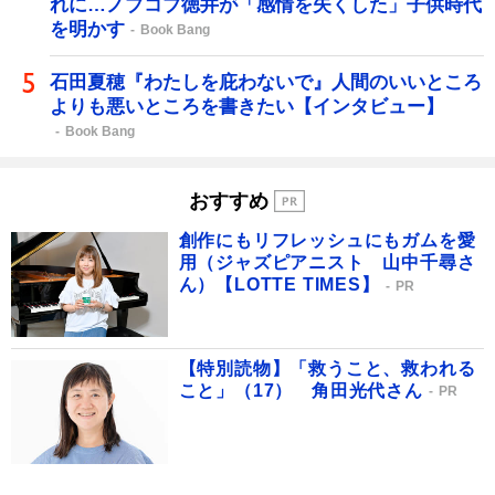
れに…ノブコブ徳井が「感情を失くした」子供時代
を明かす
Book Bang
石田夏穂『わたしを庇わないで』人間のいいところ
よりも悪いところを書きたい【インタビュー】
Book Bang
おすすめ
創作にもリフレッシュにもガムを愛
用（ジャズピアニスト 山中千尋さ
ん）【LOTTE TIMES】
PR
【特別読物】「救うこと、救われる
こと」（17） 角田光代さん
PR