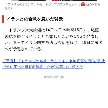
「アメリカのトランプ」から「トランプのアメリカ」へ（
他の写真を
見る
）
イランとの合意を急いだ背景
トランプ米大統領は14日（日本時間15日）、戦闘
終結をめぐりイランと合意したことをSNSで発表し
た。追ってイラン国営放送も合意を報じ、19日に署名
式が予定されている。
【写真】「トランプの名前、外します」名称変更の“違法”判決
で元に戻った超有名施設 だが“開幕”はお預け？
advertisement