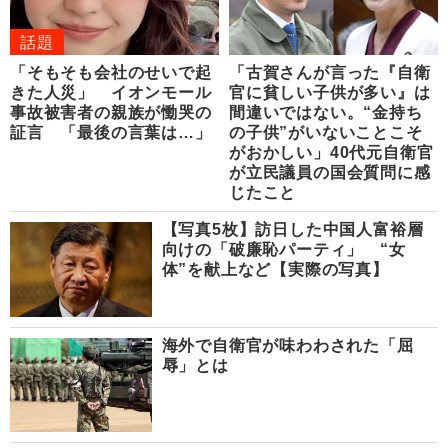
話題
「そもそも会社のせいで起
「古賀さんが言った『自衛
きた人災」 イオンモール
官に貧しい子供が多い』は
事故被害者の親族が慟哭の
間違いではない。“金持ち
証言 「最後の言葉は…」
の子供”がいないことこそ
がおかしい」40代元自衛官
が立民議員の国会質問に感
じたこと
【写真5枚】訪日した中国人富裕層
向けの「破廉恥パーティ」 “女
体”を献上など【実際の写真】
海外で自衛官が味わわされた「屈
辱」とは