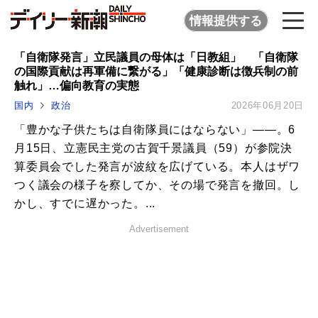
情報提供する
「自衛隊発言」立民議員の母体は「日教組」 「自衛隊
の国際貢献は再軍備に繋がる」「健康診断は徴兵制の前
触れ」…偏向教育の実態
国内
政治
2026年06月20日
「豊かな子供たちは自衛隊員にはならない」――。6
月15日、立憲民主党の古賀千景議員（59）が参院決
算委員会でした発言が波紋を広げている。本人はザワ
つく議会の様子を察してか、その場で発言を撤回。し
かし、すでに遅かった。...
Advertisement