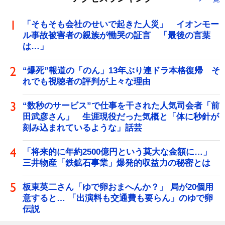
「そもそも会社のせいで起きた人災」 イオンモー
ル事故被害者の親族が慟哭の証言 「最後の言葉
は…」
“爆死”報道の「のん」13年ぶり連ドラ本格復帰 そ
れでも視聴者の評判が上々な理由
“数秒のサービス”で仕事を干された人気司会者「前
田武彦さん」 生涯現役だった気概と「体に秒針が
刻み込まれているような」話芸
「将来的に年約2500億円という莫大な金額に…」
三井物産「鉄鉱石事業」爆発的収益力の秘密とは
板東英二さん「ゆで卵おまへんか？」 局が20個用
意すると… 「出演料も交通費も要らん」のゆで卵
伝説