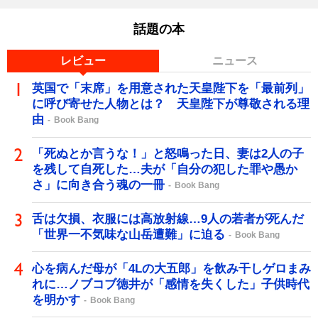
話題の本
レビュー
ニュース
英国で「末席」を用意された天皇陛下を「最前列」
に呼び寄せた人物とは？ 天皇陛下が尊敬される理
由
Book Bang
「死ぬとか言うな！」と怒鳴った日、妻は2人の子
を残して自死した…夫が「自分の犯した罪や愚か
さ」に向き合う魂の一冊
Book Bang
舌は欠損、衣服には高放射線…9人の若者が死んだ
「世界一不気味な山岳遭難」に迫る
Book Bang
心を病んだ母が「4Lの大五郎」を飲み干しゲロまみ
れに…ノブコブ徳井が「感情を失くした」子供時代
を明かす
Book Bang