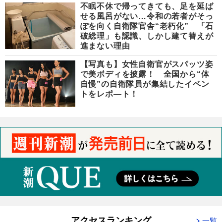
不眠不休で帰ってきても、足を延ば
せる風呂がない…令和の若者がそっ
ぽを向く自衛隊官舎“老朽化” 「石
破総理」も認識、しかし建て替えが
進まない理由
【写真も】女性自衛官がスパッツ姿
で美ボディを披露！ 全国から“体
自慢”の自衛隊員が集結したイベン
トをレポ―ト！
アクセスランキング
一覧