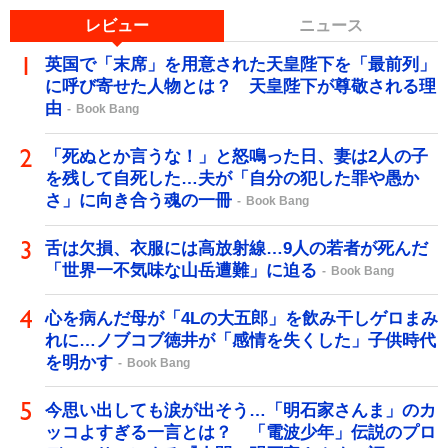
レビュー
ニュース
英国で「末席」を用意された天皇陛下を「最前列」
に呼び寄せた人物とは？ 天皇陛下が尊敬される理
由
Book Bang
「死ぬとか言うな！」と怒鳴った日、妻は2人の子
を残して自死した…夫が「自分の犯した罪や愚か
さ」に向き合う魂の一冊
Book Bang
舌は欠損、衣服には高放射線…9人の若者が死んだ
「世界一不気味な山岳遭難」に迫る
Book Bang
心を病んだ母が「4Lの大五郎」を飲み干しゲロまみ
れに…ノブコブ徳井が「感情を失くした」子供時代
を明かす
Book Bang
今思い出しても涙が出そう…「明石家さんま」のカ
ッコよすぎる一言とは？ 「電波少年」伝説のプロ