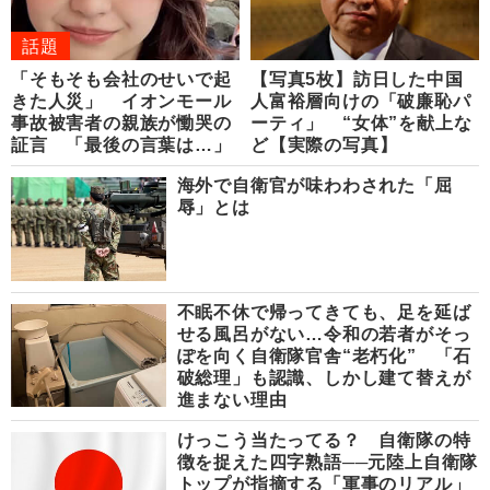
話題
「そもそも会社のせいで起
【写真5枚】訪日した中国
きた人災」 イオンモール
人富裕層向けの「破廉恥パ
事故被害者の親族が慟哭の
ーティ」 “女体”を献上な
証言 「最後の言葉は…」
ど【実際の写真】
海外で自衛官が味わわされた「屈
辱」とは
不眠不休で帰ってきても、足を延ば
せる風呂がない…令和の若者がそっ
ぽを向く自衛隊官舎“老朽化” 「石
破総理」も認識、しかし建て替えが
進まない理由
けっこう当たってる？ 自衛隊の特
徴を捉えた四字熟語──元陸上自衛隊
トップが指摘する「軍事のリアル」