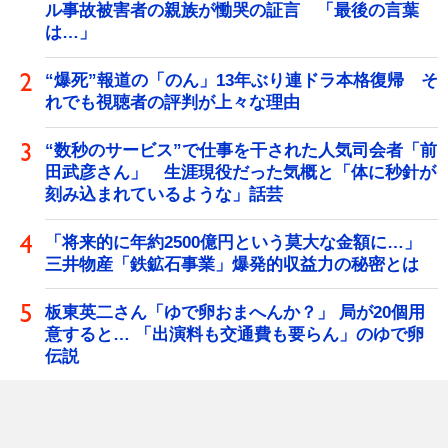
ル事故被害者の親族が慟哭の証言 「最後の言葉
は…」
“爆死”報道の「のん」13年ぶり連ドラ本格復帰 そ
れでも視聴者の評判が上々な理由
“数秒のサービス”で仕事を干された人気司会者「前
田武彦さん」 生涯現役だった気概と「体に秒針が
刻み込まれているような」話芸
「将来的に年約2500億円という莫大な金額に…」
三井物産「鉄鉱石事業」爆発的収益力の秘密とは
板東英二さん「ゆで卵おまへんか？」 局が20個用
意すると… 「出演料も交通費も要らん」のゆで卵
伝説