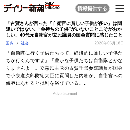
情報提供する
「古賀さんが言った『自衛官に貧しい子供が多い』は間
違いではない。“金持ちの子供”がいないことこそがおか
しい」40代元自衛官が立民議員の国会質問に感じたこと
国内
社会
2026年06月18日
「自衛隊に行く子供たちって、経済的に厳しい子供た
ちが行くんですよ」「豊かな子供たちは自衛隊とかな
りませんよ」。立憲民主党の古賀千景参院議員が国会
で小泉進次郎防衛大臣に質問した内容が、自衛官への
侮辱にあたると批判を浴びている。...
Advertisement