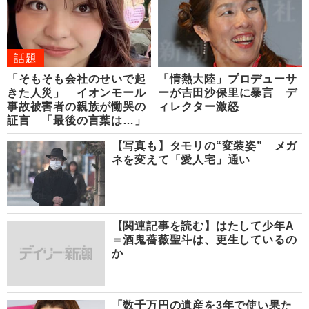
話題
「そもそも会社のせいで起
「情熱大陸」プロデューサ
きた人災」 イオンモール
ーが吉田沙保里に暴言 デ
事故被害者の親族が慟哭の
ィレクター激怒
証言 「最後の言葉は…」
【写真も】タモリの“変装姿” メガ
ネを変えて「愛人宅」通い
【関連記事を読む】はたして少年A
＝酒鬼薔薇聖斗は、更生しているの
か
「数千万円の遺産を3年で使い果た