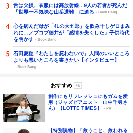
舌は欠損、衣服には高放射線…9人の若者が死んだ
「世界一不気味な山岳遭難」に迫る
Book Bang
心を病んだ母が「4Lの大五郎」を飲み干しゲロまみ
れに…ノブコブ徳井が「感情を失くした」子供時代
を明かす
Book Bang
石田夏穂『わたしを庇わないで』人間のいいところ
よりも悪いところを書きたい【インタビュー】
Book Bang
おすすめ
創作にもリフレッシュにもガムを愛
用（ジャズピアニスト 山中千尋さ
ん）【LOTTE TIMES】
PR
【特別読物】「救うこと、救われる