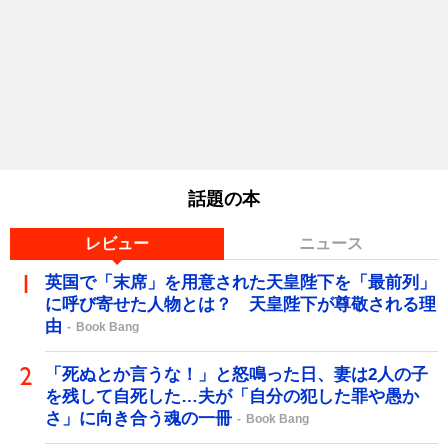
話題の本
レビュー
ニュース
英国で「末席」を用意された天皇陛下を「最前列」
に呼び寄せた人物とは？ 天皇陛下が尊敬される理
由
Book Bang
「死ぬとか言うな！」と怒鳴った日、妻は2人の子
を残して自死した…夫が「自分の犯した罪や愚か
さ」に向き合う魂の一冊
Book Bang