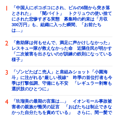
「中国人にボコボコにされ、ビルの6階から突き落
とされた」 「闇バイト」 トクリュウの使い捨て
にされた悲惨すぎる実態 募集時の約束は「月収
300万円」も、組織に入った瞬間、「お前たち
は…」
「救助隊は何もせんで、満足に声かけしなかった」
レスキュー隊が救えなかった命 近隣住民が明かす
「二次被害を出さないのが訓練の鉄則になっている
様子」
「ゾンビたばこ売人」と肩組みショット「小園海
斗」に注がれる“厳しい視線” 昨季の首位打者も今
季は打撃低調、守備にも不安 「レギュラー剥奪も
選択肢のひとつに」
「玖瑠美の最期の言葉は…」 イオンモール事故被
害者の親族が慟哭の証言 「おばたちは制止できな
かった自分たちを責めている」 さらに、間一髪で