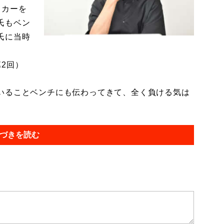
ッカーを
氏もベン
氏に当時
2回）
いることベンチにも伝わってきて、全く負ける気は
づきを読む