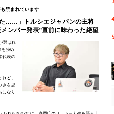
事も読まれています
た……」トルシエジャパンの主将
表メンバー発表”直前に味わった絶望
が選ばれ
将を務め
本代表の
けれど、
つきを思
ちになり
われた2002年に、森岡氏のサッカー人生を語る上