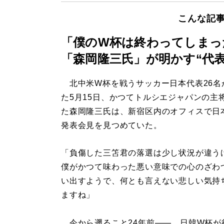
こんな記
「僕のW杯は終わってしまっ
「森岡隆三氏」が明かす“代
北中米W杯を戦うサッカー日本代表26名
た5月15日、かつてトルシエジャパンの主
た森岡隆三氏は、新宿区内のオフィスで日
発表会見を見つめていた。
「負傷した三笘君の落選は少し状況が違う
僕がかつて味わった悪い意味での心のざわ
い出すようで、何とも言えない悲しい気持
ますね」
今から遡ること24年前――。日韓W杯が行