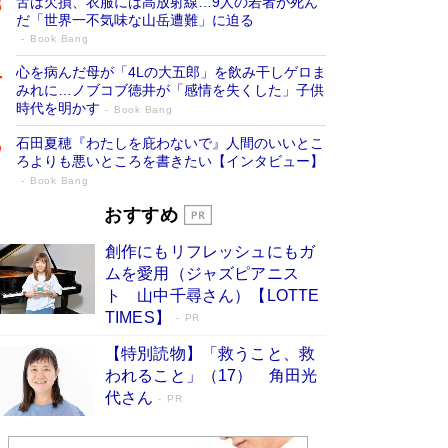
舌は欠損、衣服には高放射線…9人の若者が死ん
だ「世界一不気味な山岳遭難」に迫る
Book Bang
心を病んだ母が「4Lの大五郎」を飲み干しゲロま
みれに…ノブコブ徳井が「感情を失くした」子供
時代を明かす
Book Bang
石田夏穂『わたしを庇わないで』人間のいいとこ
ろよりも悪いところを書きたい【インタビュー】
Book Bang
73歳でも働くしかない 「老後レス時代」
おすすめ
に交通誘導員の独白が話題
Book Bang
創作にもリフレッシュにもガ
「『火垂るの墓』は、大嘘である」原作者が抱き
ムを愛用（ジャズピアニス
続けた“自責の念”とは…「自己憐憫は描きたくな
ト 山中千尋さん）【LOTTE
い」監督が徹底的にこだわったこと（後編） #
TIMES】
PR
戦争の記憶
Book Bang
【特別読物】「救うこと、救
「なんで？ そんな馬鹿な……」90歳になった作
われること」（17） 角田光
家・阿刀田高さんが、ひとり暮らしの生活を明か
す
代さん
Book Bang
PR
友近氏、絶賛！ 鎌倉を舞台に、孤独を抱えた
人々が新たな一歩を踏み出す連作短篇集『海のほ