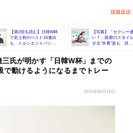
情報提供
【第2回を読む】日韓W杯
【写真】「セクシー
で史上初のベスト16進出
い？」抜群のスタイ
も…トルシエジャパン...
せる“水着”姿も 目...
隆三氏が明かす「日韓W杯」までの
呼吸で動けるようになるまでトレー
2026年06月16日