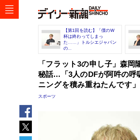
【第1回を読む】「僕のW
杯は終わってしまっ
た……」トルシエジャパン
の...
「フラット3の申し子」森岡
秘話…「3人のDFが阿吽の
ニングを積み重ねたんです」
スポーツ