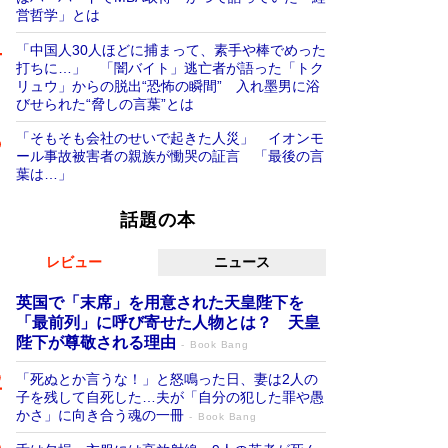
営哲学」とは
「中国人30人ほどに捕まって、素手や棒でめった
打ちに…」 「闇バイト」逃亡者が語った「トク
リュウ」からの脱出“恐怖の瞬間” 入れ墨男に浴
びせられた“脅しの言葉”とは
「そもそも会社のせいで起きた人災」 イオンモ
ール事故被害者の親族が慟哭の証言 「最後の言
葉は…」
話題の本
レビュー
ニュース
英国で「末席」を用意された天皇陛下を
「最前列」に呼び寄せた人物とは？ 天皇
陛下が尊敬される理由
Book Bang
「死ぬとか言うな！」と怒鳴った日、妻は2人の
子を残して自死した…夫が「自分の犯した罪や愚
かさ」に向き合う魂の一冊
Book Bang