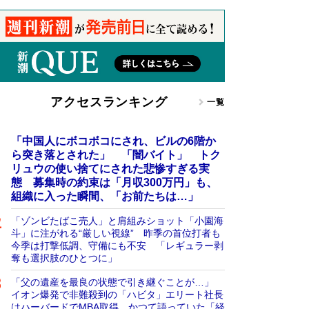
アクセスランキング
一覧
「中国人にボコボコにされ、ビルの6階か
ら突き落とされた」 「闇バイト」 トク
リュウの使い捨てにされた悲惨すぎる実
態 募集時の約束は「月収300万円」も、
組織に入った瞬間、「お前たちは…」
「ゾンビたばこ売人」と肩組みショット「小園海
斗」に注がれる“厳しい視線” 昨季の首位打者も
今季は打撃低調、守備にも不安 「レギュラー剥
奪も選択肢のひとつに」
「父の遺産を最良の状態で引き継ぐことが…」
イオン爆発で非難殺到の「ハビタ」エリート社長
はハーバードでMBA取得 かつて語っていた「経