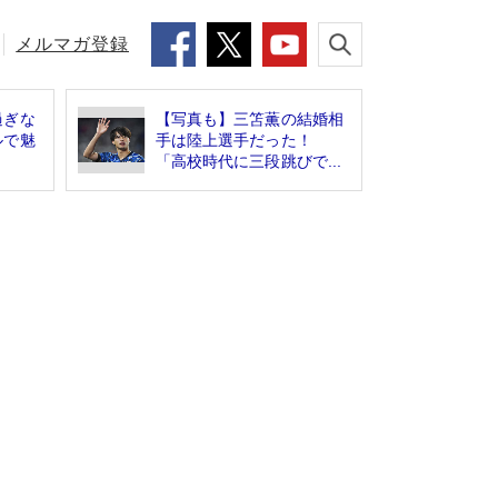
メルマガ登録
過ぎな
【写真も】三笘薫の結婚相
ルで魅
手は陸上選手だった！
「高校時代に三段跳びで...