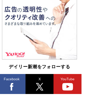
とりのプラネット』試し読み
Book Bang
和田秀樹の70代、80代向け新書がベスト3を独
占 上半期1位にも選出［新書ベストセラー］
Book Bang
デイリー新潮をフォローする
Facebook
X
YouTube