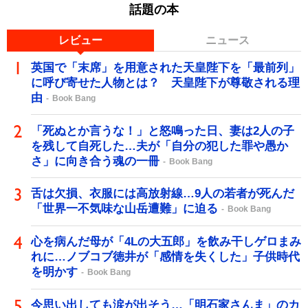
話題の本
レビュー
ニュース
英国で「末席」を用意された天皇陛下を「最前列」
に呼び寄せた人物とは？ 天皇陛下が尊敬される理
由
Book Bang
「死ぬとか言うな！」と怒鳴った日、妻は2人の子
を残して自死した…夫が「自分の犯した罪や愚か
さ」に向き合う魂の一冊
Book Bang
舌は欠損、衣服には高放射線…9人の若者が死んだ
「世界一不気味な山岳遭難」に迫る
Book Bang
心を病んだ母が「4Lの大五郎」を飲み干しゲロまみ
れに…ノブコブ徳井が「感情を失くした」子供時代
を明かす
Book Bang
今思い出しても涙が出そう…「明石家さんま」のカ