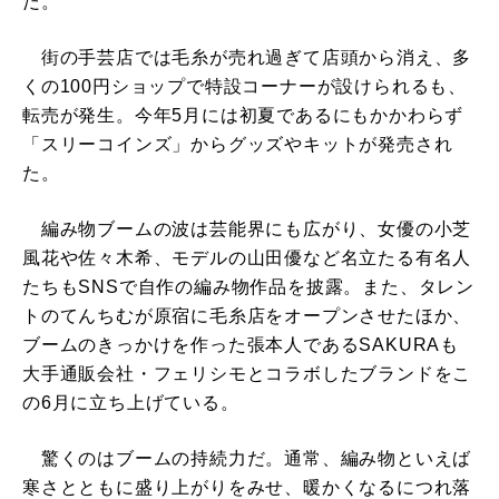
だ。
街の手芸店では毛糸が売れ過ぎて店頭から消え、多
くの100円ショップで特設コーナーが設けられるも、
転売が発生。今年5月には初夏であるにもかかわらず
「スリーコインズ」からグッズやキットが発売され
た。
編み物ブームの波は芸能界にも広がり、女優の小芝
風花や佐々木希、モデルの山田優など名立たる有名人
たちもSNSで自作の編み物作品を披露。また、タレン
トのてんちむが原宿に毛糸店をオープンさせたほか、
ブームのきっかけを作った張本人であるSAKURAも
大手通販会社・フェリシモとコラボしたブランドをこ
の6月に立ち上げている。
驚くのはブームの持続力だ。通常、編み物といえば
寒さとともに盛り上がりをみせ、暖かくなるにつれ落