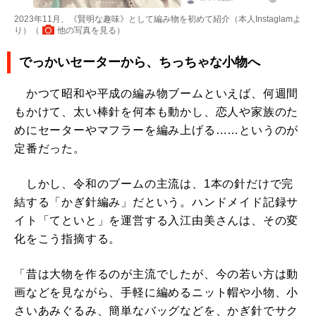
2023年11月、《賢明な趣味》として編み物を初めて紹介（本人Instaglamよ
り）（
他の写真を見る
）
でっかいセーターから、ちっちゃな小物へ
かつて昭和や平成の編み物ブームといえば、何週間
もかけて、太い棒針を何本も動かし、恋人や家族のた
めにセーターやマフラーを編み上げる……というのが
定番だった。
しかし、令和のブームの主流は、1本の針だけで完
結する「かぎ針編み」だという。ハンドメイド記録サ
イト「てといと」を運営する入江由美さんは、その変
化をこう指摘する。
「昔は大物を作るのが主流でしたが、今の若い方は動
画などを見ながら、手軽に編めるニット帽や小物、小
さいあみぐるみ、簡単なバッグなどを、かぎ針でサク