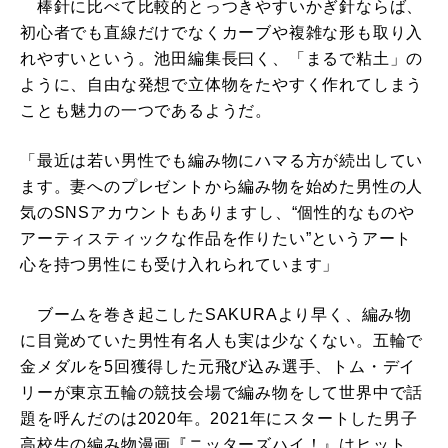
棒針に比べて比較的とっつきやすいかぎ針ならば、
初心者でも直線だけでなくカーブや複雑な形も取り入
れやすいという。池田編集長曰く、「まるで粘土」の
ように、自由な発想で立体物をたやすく作れてしまう
ことも魅力の一つであるようだ。
「最近は若い男性でも編み物にハマる方が続出してい
ます。妻へのプレゼントから編み物を始めた男性の人
気のSNSアカウントもありますし、“個性的なものや
アーティスティックな作品を作りたい”というアート
心を持つ男性にも受け入れられています」
ブームを巻き起こしたSAKURAより早く、編み物
に目覚めていた男性有名人も実は少なくない。五輪で
金メダルを5回獲得した元飛び込み選手、トム・デイ
リーが東京五輪の競技会場で編み物をして世界中で話
題を呼んだのは2020年。2021年にスタートした男子
高校生の編み物漫画『ニッターズハイ！』はヒット