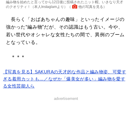
編み物を始めたと言ってから12日後に投稿されたニット帽。いきなり天才
のクオリティ！（本人Instaglamより）（
他の写真を見る
）
長らく「おばあちゃんの趣味」といったイメージの
強かった“編み物”だが、その認識はもう古い。今や、
若い世代やオシャレな女性たちの間で、異例のブーム
となっている。
＊＊＊
【写真を見る】SAKURAの天才的な作品と編み物姿、可愛す
ぎる着用カットも…／なぜか「爆美女が多い」編み物を愛す
る女性芸能人ら
advertisement