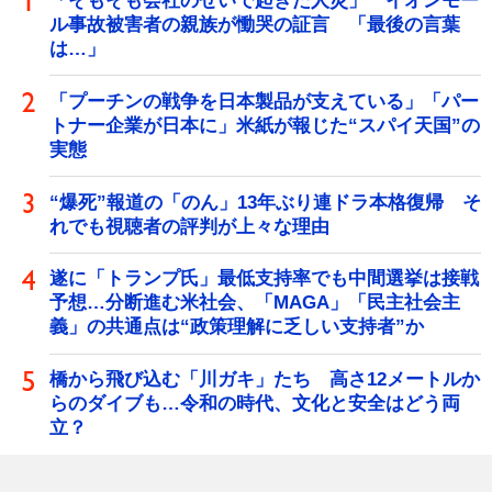
「そもそも会社のせいで起きた人災」 イオンモー
ル事故被害者の親族が慟哭の証言 「最後の言葉
は…」
「プーチンの戦争を日本製品が支えている」「パー
トナー企業が日本に」米紙が報じた“スパイ天国”の
実態
“爆死”報道の「のん」13年ぶり連ドラ本格復帰 そ
れでも視聴者の評判が上々な理由
遂に「トランプ氏」最低支持率でも中間選挙は接戦
予想…分断進む米社会、「MAGA」「民主社会主
義」の共通点は“政策理解に乏しい支持者”か
橋から飛び込む「川ガキ」たち 高さ12メートルか
らのダイブも…令和の時代、文化と安全はどう両
立？