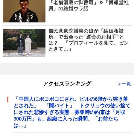
「老舗酒蔵の御曹司」＆「博報堂社
員」の結婚ウラ話
自民党衆院議員の娘が「結婚相談
所」で出会った“運命のお相手”と
は？ 「プロフィールを見て、ピン
ときて…」
アクセスランキング
一覧
「中国人にボコボコにされ、ビルの6階から突き落
とされた」 「闇バイト」 トクリュウの使い捨て
にされた悲惨すぎる実態 募集時の約束は「月収
300万円」も、組織に入った瞬間、「お前たち
は…」