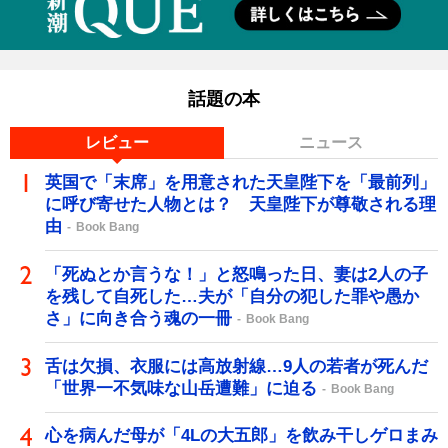
話題の本
レビュー
ニュース
英国で「末席」を用意された天皇陛下を「最前列」
に呼び寄せた人物とは？ 天皇陛下が尊敬される理
由
Book Bang
「死ぬとか言うな！」と怒鳴った日、妻は2人の子
を残して自死した…夫が「自分の犯した罪や愚か
さ」に向き合う魂の一冊
Book Bang
舌は欠損、衣服には高放射線…9人の若者が死んだ
「世界一不気味な山岳遭難」に迫る
Book Bang
心を病んだ母が「4Lの大五郎」を飲み干しゲロまみ