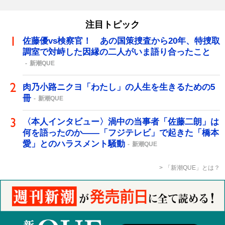
注目トピック
佐藤優vs検察官！ あの国策捜査から20年、特捜取
調室で対峙した因縁の二人がいま語り合ったこと
新潮QUE
肉乃小路ニクヨ「わたし」の人生を生きるための5
冊
新潮QUE
〈本人インタビュー〉渦中の当事者「佐藤二朗」は
何を語ったのか――「フジテレビ」で起きた「橋本
愛」とのハラスメント騒動
新潮QUE
「新潮QUE」とは？