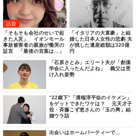
話題
「そもそも会社のせいで起
「イタリアの大富豪」と結
きた人災」 イオンモール
婚した日本人女性の悲劇 夫
事故被害者の親族が慟哭の
が残した遺産総額は320億
証言 「最後の言葉は…」
円
「石原さとみ」エリート夫が「創価
学会に入ったんだよね」 義父は受
け入れ姿勢
“22歳下”「溝端淳平似のイケメン」
をゲットできたワケは？ 元天才子
役・斉藤こず恵さんの「玉の輿」結
婚ウラ話
出会いはホームパーティーで…