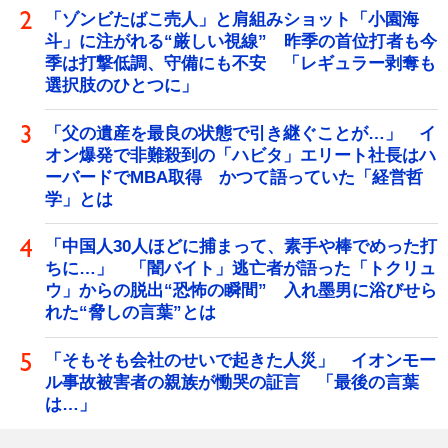
「ゾンビたばこ売人」と肩組みショット「小園海
斗」に注がれる“厳しい視線” 昨季の首位打者も今
季は打撃低調、守備にも不安 「レギュラー剥奪も
選択肢のひとつに」
「父の遺産を最良の状態で引き継ぐことが…」 イ
オン爆発で非難殺到の「ハビタ」エリート社長はハ
ーバードでMBA取得 かつて語っていた「経営哲
学」とは
「中国人30人ほどに捕まって、素手や棒でめった打
ちに…」 「闇バイト」逃亡者が語った「トクリュ
ウ」からの脱出“恐怖の瞬間” 入れ墨男に浴びせら
れた“脅しの言葉”とは
「そもそも会社のせいで起きた人災」 イオンモー
ル事故被害者の親族が慟哭の証言 「最後の言葉
は…」