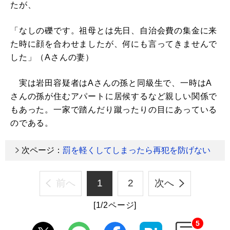
たが、
「なしの礫です。祖母とは先日、自治会費の集金に来
た時に顔を合わせましたが、何にも言ってきませんで
した」（Aさんの妻）
実は岩田容疑者はAさんの孫と同級生で、一時はA
さんの孫が住むアパートに居候するなど親しい関係で
もあった。一家で踏んだり蹴ったりの目にあっている
のである。
次ページ：
罰を軽くしてしまったら再犯を防げない
前へ
1
2
次へ
[1/2ページ]
5