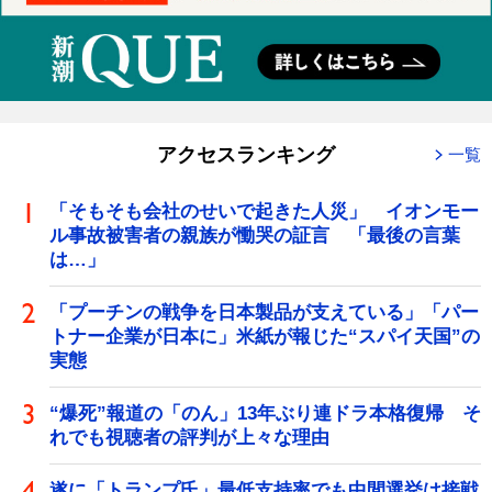
アクセスランキング
一覧
「そもそも会社のせいで起きた人災」 イオンモー
ル事故被害者の親族が慟哭の証言 「最後の言葉
は…」
「プーチンの戦争を日本製品が支えている」「パー
トナー企業が日本に」米紙が報じた“スパイ天国”の
実態
“爆死”報道の「のん」13年ぶり連ドラ本格復帰 そ
れでも視聴者の評判が上々な理由
遂に「トランプ氏」最低支持率でも中間選挙は接戦