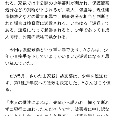
れる。家裁では非公開の少年審判が開かれ、保護観察
処分などの判断が下されるが、殺人、強盗等、現住建
造物放火などの重大犯罪で、刑事処分が相当と判断さ
れた場合は検察官に送致される。いわゆる「逆送」で
ある。逆送になって起訴されると、少年であっても成
人同様、公開の法廷で裁かれる。
今回は強盗致傷という重い罪であり、Aさんは、少
年が直接手を下していようがいまいが逆送になると思
い込んでいた。
だが5月、さいたま家裁川越支部は、少年を逆送せ
ず、第1種少年院への送致を決定した。Aさんはこう憤
る。
「本人の供述によれば、先輩から誘われ、怖くて断れ
ずに犯行に加わったんだそうです。被害者に申し訳な
いことをした、とちゃんと反省し、将来弁済したいと