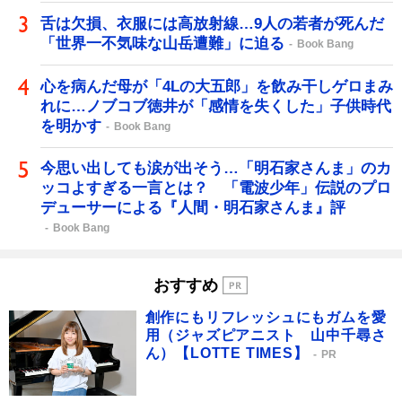
舌は欠損、衣服には高放射線…9人の若者が死んだ
「世界一不気味な山岳遭難」に迫る
Book Bang
心を病んだ母が「4Lの大五郎」を飲み干しゲロまみ
れに…ノブコブ徳井が「感情を失くした」子供時代
を明かす
Book Bang
今思い出しても涙が出そう…「明石家さんま」のカ
ッコよすぎる一言とは？ 「電波少年」伝説のプロ
デューサーによる『人間・明石家さんま』評
Book Bang
おすすめ
創作にもリフレッシュにもガムを愛
用（ジャズピアニスト 山中千尋さ
ん）【LOTTE TIMES】
PR