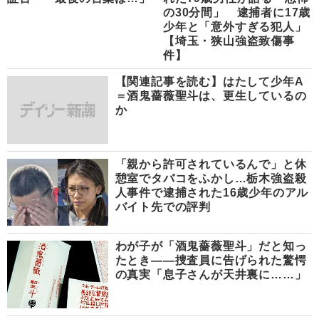
の30分間」 逮捕者に17歳
少年と「意外すぎる犯人」
【埼玉・狭山強盗致傷事
件】
【関連記事を読む】はたして少年A
＝酒鬼薔薇聖斗は、更生しているの
か
「親から許可されているんで」と休
憩室でタバコをふかし…栃木強盗殺
人事件で逮捕された16歳少年のアル
バイト先での評判
わが子が「酒鬼薔薇聖斗」だと知っ
たとき――捜査員に告げられた驚愕
の真実「息子さんが天井裏に……」