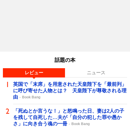
話題の本
レビュー
ニュース
英国で「末席」を用意された天皇陛下を「最前列」
に呼び寄せた人物とは？ 天皇陛下が尊敬される理
由
Book Bang
「死ぬとか言うな！」と怒鳴った日、妻は2人の子
を残して自死した…夫が「自分の犯した罪や愚か
さ」に向き合う魂の一冊
Book Bang