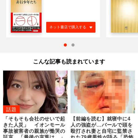
ネット書店で購入する
こんな記事も読まれています
話題
「そもそも会社のせいで起
【前編を読む】就寝中に4
きた人災」 イオンモール
人の強盗が…バールで頭を
事故被害者の親族が慟哭の
殴打され妻と自宅に監禁さ
証言 「最後の言葉は…」
れた79歳男性が語る「恐怖