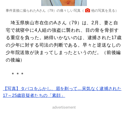
事件直後に撮られたAさん（79）の痛々しい写真（
他の写真を見る
）
埼玉県狭山市在住のAさん（79）は、2月、妻と自
宅で就寝中に4人組の強盗に襲われ、目の骨を骨折す
る重症を負った。納得いかないのは、逮捕された17歳
の少年に対する司法の判断である。早々と逆送なしの
少年院送致が決まってしまったというのだ。（前後編
の後編）
＊＊＊
【写真】タバコをふかし、眉を剃って…呆気なく逮捕された
17～25歳容疑者たちの「素顔」
advertisement