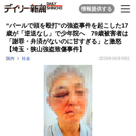
情報提供する
“バールで頭を殴打”の強盗事件を起こした17
歳が「逆送なし」で少年院へ 79歳被害者は
「謝罪・弁済がないのに甘すぎる」と激怒
【埼玉・狭山強盗致傷事件】
国内
社会
2026年06月09日