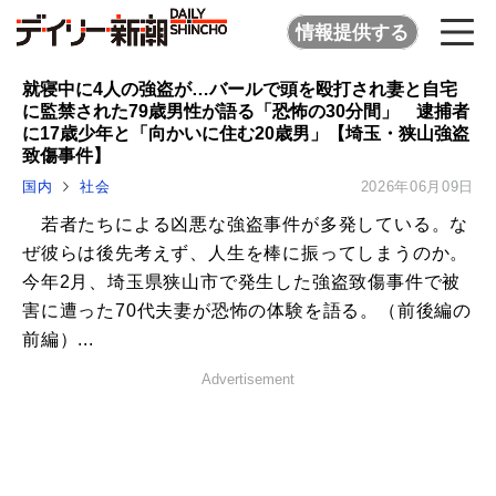
情報提供する
就寝中に4人の強盗が…バールで頭を殴打され妻と自宅
に監禁された79歳男性が語る「恐怖の30分間」 逮捕者
に17歳少年と「向かいに住む20歳男」【埼玉・狭山強盗
致傷事件】
国内
社会
2026年06月09日
若者たちによる凶悪な強盗事件が多発している。な
ぜ彼らは後先考えず、人生を棒に振ってしまうのか。
今年2月、埼玉県狭山市で発生した強盗致傷事件で被
害に遭った70代夫妻が恐怖の体験を語る。（前後編の
前編）...
Advertisement