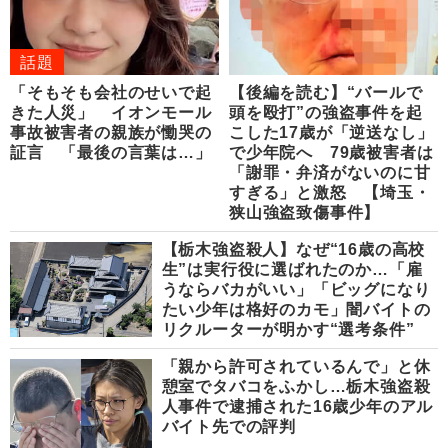
話題
「そもそも会社のせいで起
【後編を読む】“バールで
きた人災」 イオンモール
頭を殴打”の強盗事件を起
事故被害者の親族が慟哭の
こした17歳が「逆送なし」
証言 「最後の言葉は…」
で少年院へ 79歳被害者は
「謝罪・弁済がないのに甘
すぎる」と激怒 【埼玉・
狭山強盗致傷事件】
【栃木強盗殺人】なぜ“16歳の高校
生”は実行役に選ばれたのか…「雇
うならバカがいい」「ビッグになり
たい少年は格好のカモ」闇バイトの
リクルーターが明かす“選考条件”
「親から許可されているんで」と休
憩室でタバコをふかし…栃木強盗殺
人事件で逮捕された16歳少年のアル
バイト先での評判