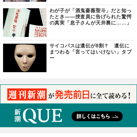
わが子が「酒鬼薔薇聖斗」だと知っ
たとき――捜査員に告げられた驚愕
の真実「息子さんが天井裏に……」
サイコパスは遺伝が8割？ 遺伝に
まつわる「言ってはいけない」タブ
ー