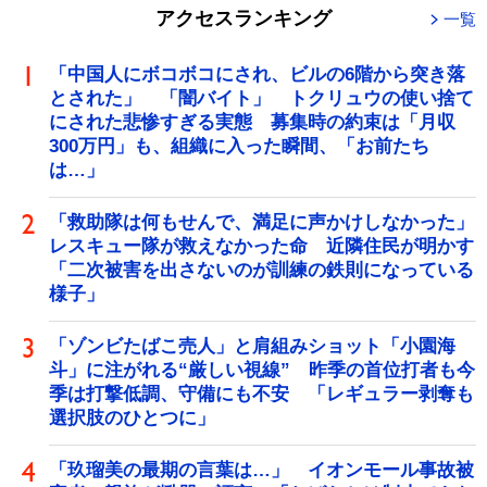
アクセスランキング
一覧
「中国人にボコボコにされ、ビルの6階から突き落
とされた」 「闇バイト」 トクリュウの使い捨て
にされた悲惨すぎる実態 募集時の約束は「月収
300万円」も、組織に入った瞬間、「お前たち
は…」
「救助隊は何もせんで、満足に声かけしなかった」
レスキュー隊が救えなかった命 近隣住民が明かす
「二次被害を出さないのが訓練の鉄則になっている
様子」
「ゾンビたばこ売人」と肩組みショット「小園海
斗」に注がれる“厳しい視線” 昨季の首位打者も今
季は打撃低調、守備にも不安 「レギュラー剥奪も
選択肢のひとつに」
「玖瑠美の最期の言葉は…」 イオンモール事故被