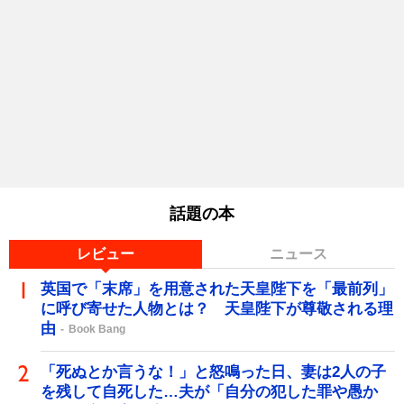
話題の本
レビュー
ニュース
英国で「末席」を用意された天皇陛下を「最前列」
に呼び寄せた人物とは？ 天皇陛下が尊敬される理
由
Book Bang
「死ぬとか言うな！」と怒鳴った日、妻は2人の子
を残して自死した…夫が「自分の犯した罪や愚か