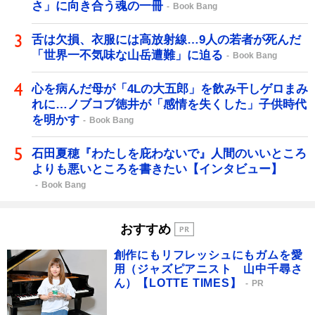
さ」に向き合う魂の一冊
Book Bang
舌は欠損、衣服には高放射線…9人の若者が死んだ
「世界一不気味な山岳遭難」に迫る
Book Bang
心を病んだ母が「4Lの大五郎」を飲み干しゲロまみ
れに…ノブコブ徳井が「感情を失くした」子供時代
を明かす
Book Bang
石田夏穂『わたしを庇わないで』人間のいいところ
よりも悪いところを書きたい【インタビュー】
Book Bang
おすすめ
創作にもリフレッシュにもガムを愛
用（ジャズピアニスト 山中千尋さ
ん）【LOTTE TIMES】
PR