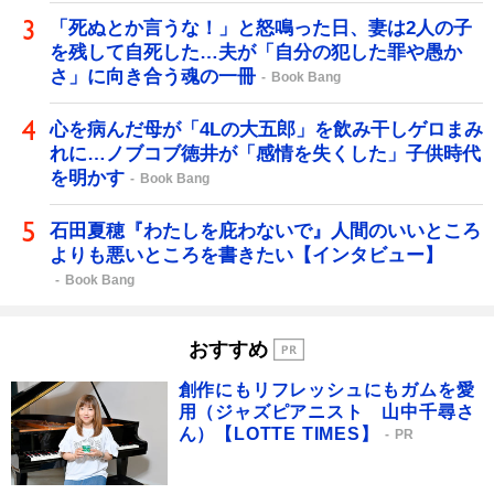
「死ぬとか言うな！」と怒鳴った日、妻は2人の子
を残して自死した…夫が「自分の犯した罪や愚か
さ」に向き合う魂の一冊
Book Bang
心を病んだ母が「4Lの大五郎」を飲み干しゲロまみ
れに…ノブコブ徳井が「感情を失くした」子供時代
を明かす
Book Bang
石田夏穂『わたしを庇わないで』人間のいいところ
よりも悪いところを書きたい【インタビュー】
Book Bang
おすすめ
創作にもリフレッシュにもガムを愛
用（ジャズピアニスト 山中千尋さ
ん）【LOTTE TIMES】
PR