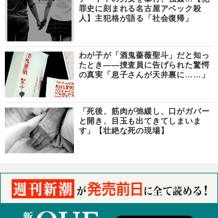
罪史に刻まれる名古屋アベック殺
人】主犯格が語る「社会復帰」
わが子が「酒鬼薔薇聖斗」だと知っ
たとき――捜査員に告げられた驚愕
の真実「息子さんが天井裏に……」
「死後、筋肉が弛緩し、口がガバー
と開き、目玉も出てきてしまいま
す」【壮絶な死の現場】