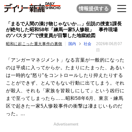
情報提供する
「まるで人間の漬け物じゃないか…」伝説の捜査1課長
が絶句した昭和58年「練馬一家5人惨殺」 事件現場
の“バスタブ”で捜査員が目撃した地獄絵図
昭和に起こった重大事件の裏側
国内
社会
2026年06月07
日
「アンガーマネジメント」なる言葉が一般的になった
のは平成に入ってからか。たまりにたまった、あるい
は一時的な“怒り”をコントロールしたり抑えたりする
ことができず、とんでもない行動に出てしまう。それ
が殺人、それも「家族を皆殺しにして」という凶行に
まで至ってしまったら……昭和58年6月、東京・練馬
区で起きた一家5人惨殺事件の衝撃は凄まじいものだ
った。...
Advertisement