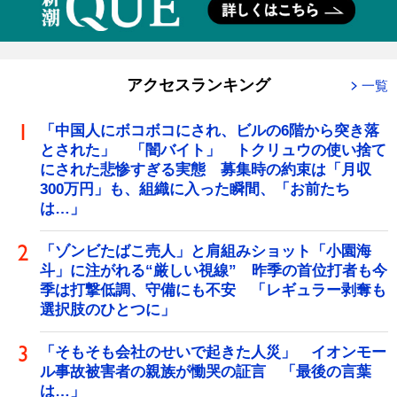
アクセスランキング
一覧
「中国人にボコボコにされ、ビルの6階から突き落
とされた」 「闇バイト」 トクリュウの使い捨て
にされた悲惨すぎる実態 募集時の約束は「月収
300万円」も、組織に入った瞬間、「お前たち
は…」
「ゾンビたばこ売人」と肩組みショット「小園海
斗」に注がれる“厳しい視線” 昨季の首位打者も今
季は打撃低調、守備にも不安 「レギュラー剥奪も
選択肢のひとつに」
「そもそも会社のせいで起きた人災」 イオンモー
ル事故被害者の親族が慟哭の証言 「最後の言葉
は…」