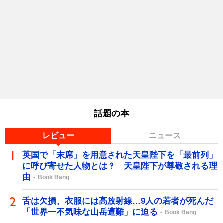
話題の本
レビュー
ニュース
英国で「末席」を用意された天皇陛下を「最前列」
に呼び寄せた人物とは？ 天皇陛下が尊敬される理
由
Book Bang
舌は欠損、衣服には高放射線…9人の若者が死んだ
「世界一不気味な山岳遭難」に迫る
Book Bang