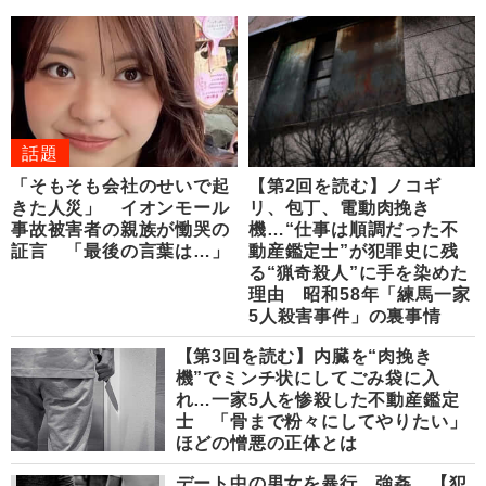
話題
「そもそも会社のせいで起
【第2回を読む】ノコギ
きた人災」 イオンモール
リ、包丁、電動肉挽き
事故被害者の親族が慟哭の
機…“仕事は順調だった不
証言 「最後の言葉は…」
動産鑑定士”が犯罪史に残
る“猟奇殺人”に手を染めた
理由 昭和58年「練馬一家
5人殺害事件」の裏事情
【第3回を読む】内臓を“肉挽き
機”でミンチ状にしてごみ袋に入
れ…一家5人を惨殺した不動産鑑定
士 「骨まで粉々にしてやりたい」
ほどの憎悪の正体とは
デート中の男女を暴行、強姦…【犯