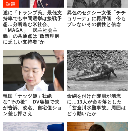
話題
遂に「トランプ氏」最低支
異色のセクシー女優「チチ
持率でも中間選挙は接戦予
ョリーナ」に再評価 今も
想…分断進む米社会、
ブレないその個性と信念
「MAGA」「民主社会主
義」の共通点は“政策理解
に乏しい支持者”か
韓国「ナッツ姫」壮絶
命綱を付けた隊員が濁流
な“その後” DV容疑で夫
に…13人が命を落とした
が告訴、改名、自宅億ショ
「玄倉川水難事故」周囲は
ン差し押さえ
どう動いたか