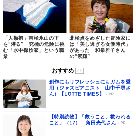
「人類初」南極氷山の下
北極点をめざした冒険家に
を“潜る” 究極の危険に挑
は「美し過ぎる女優時代」
む「水中探検家」という職
があった 和泉雅子さん
業
の“素顔”
おすすめ
創作にもリフレッシュにもガムを愛
用（ジャズピアニスト 山中千尋さ
ん）【LOTTE TIMES】
PR
【特別読物】「救うこと、救われる
こと」（17） 角田光代さん
PR