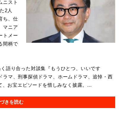
ムニスト
た2人
育ち、仕
。マニア
ートメー
る間柄で
く語り合った対談集『もうひとつ、いいです
ドラマ、刑事探偵ドラマ、ホームドラマ、追悼・西
て、お宝エピソードを惜しみなく披露。...
づきを読む