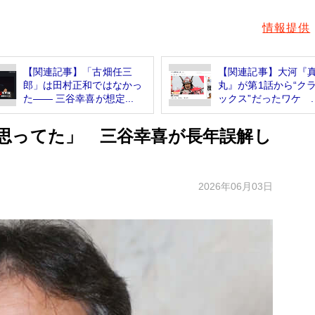
情報提供
【関連記事】「古畑任三
【関連記事】大河『
郎」は田村正和ではなかっ
丸』が第1話から“ク
た―― 三谷幸喜が想定...
ックス”だったワケ ..
思ってた」 三谷幸喜が長年誤解し
2026年06月03日