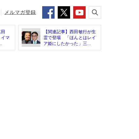
メルマガ登録
真田
【関連記事】西田敏行が生
ライマ
霊で登場 「ほんとはレイ
.
ア姫にしたかった」三...