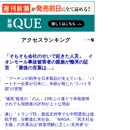
アクセスランキング
一覧
「そもそも会社のせいで起きた人災」 イ
オンモール事故被害者の親族が慟哭の証
言 「最後の言葉は…」
「プーチンの戦争を日本製品が支えている」「パ
ートナー企業が日本に」米紙が報じた“スパイ天
国”の実態
“爆死”報道の「のん」13年ぶり連ドラ本格復帰
それでも視聴者の評判が上々な理由
遂に「トランプ氏」最低支持率でも中間選挙は接
戦予想…分断進む米社会、「MAGA」「民主社会
主義」の共通点は“政策理解に乏しい支持者”か