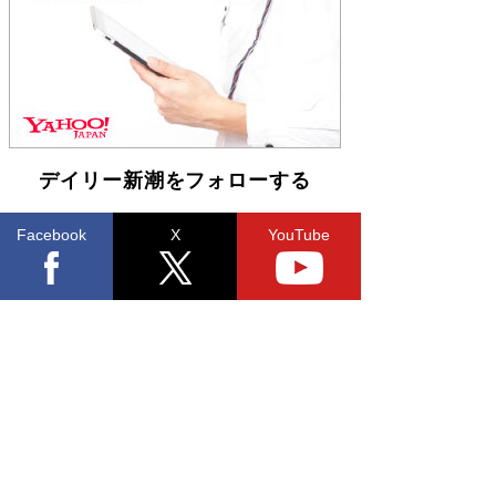
「不意に涙が出そうに…」高嶋政伸が明かし
た“13歳の娘を暴行する役”への葛藤 インティマ
シーコーディネーターに支えられたNHK『大奥』
の裏側
Book Bang
デイリー新潮をフォローする
Facebook
X
YouTube