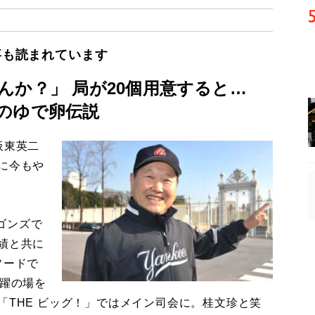
事も読まれています
んか？」 局が20個用意すると…
のゆで卵伝説
板東英二
に今もや
ゴンズで
績と共に
ソードで
活躍の場を
「THE ビッグ！」ではメイン司会に。桂文珍と笑