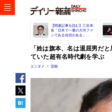
【関連記事を読む】三谷幸
喜「日本で一番の大河ファ
ンである自信がある」...
「姓は旗本、名は退屈男だと
ていた超有名時代劇を学ぶ
エンタメ
芸能