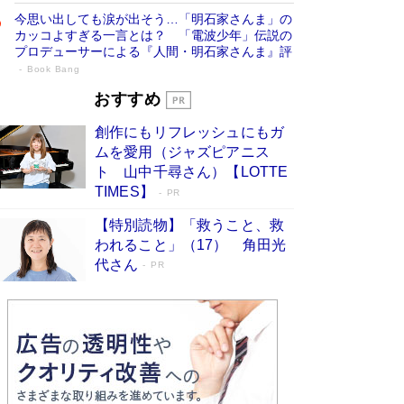
今思い出しても涙が出そう…「明石家さんま」の
カッコよすぎる一言とは？ 「電波少年」伝説の
プロデューサーによる『人間・明石家さんま』評
Book Bang
「叱って伸びるやつは、褒めたらもっと伸
おすすめ
びる」俳優・高嶋政伸が家族に教わっ
創作にもリフレッシュにもガ
た“人を育てるコツ”…芸への考え方を明か
ムを愛用（ジャズピアニス
す
Book Bang
ト 山中千尋さん）【LOTTE
「『火垂るの墓』は、大嘘である」原作者が抱き
TIMES】
PR
続けた“自責の念”とは…「自己憐憫は描きたくな
い」監督が徹底的にこだわったこと（後編） #
【特別読物】「救うこと、救
戦争の記憶
Book Bang
われること」（17） 角田光
代さん
美輪明宏 晩年の回答を集めた『ほほえんで生き
PR
るための人生相談』がランクイン［エンターテイ
メントベストセラー］
Book Bang
「宇宙兄弟」最終46巻がベストセラー1位 宇宙
開発への関心を押し上げた18年の物語に幕 特装
版には「宇宙で描かれたマンガ」も収録
Book Bang