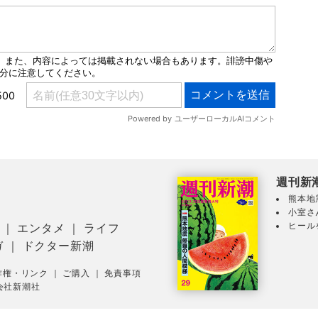
週刊新
熊本地
小室さ
ヒール
｜
エンタメ
｜
ライフ
ガ
｜
ドクター新潮
作権・リンク
｜
ご購入
｜
免責事項
会社新潮社