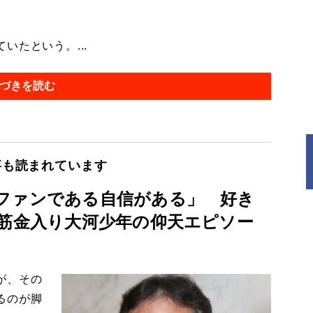
たという。...
づきを読む
事も読まれています
ファンである自信がある」 好き
 筋金入り大河少年の仰天エピソー
が、その
るのが脚