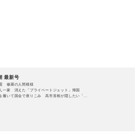
潮 最新号
震 修羅の人間模様
ん一家 消えた「プライベートジェット」帰国
を履いて国会で座りこみ 高市首相が隠したい「...