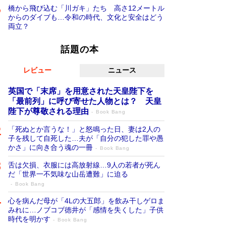
橋から飛び込む「川ガキ」たち 高さ12メートル
からのダイブも…令和の時代、文化と安全はどう
両立？
話題の本
レビュー
ニュース
英国で「末席」を用意された天皇陛下を
「最前列」に呼び寄せた人物とは？ 天皇
陛下が尊敬される理由
Book Bang
「死ぬとか言うな！」と怒鳴った日、妻は2人の
子を残して自死した…夫が「自分の犯した罪や愚
かさ」に向き合う魂の一冊
Book Bang
舌は欠損、衣服には高放射線…9人の若者が死ん
だ「世界一不気味な山岳遭難」に迫る
Book Bang
心を病んだ母が「4Lの大五郎」を飲み干しゲロま
みれに…ノブコブ徳井が「感情を失くした」子供
時代を明かす
Book Bang