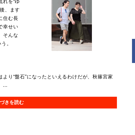
流れを“ゆ
今後、ます
に住む長
で幸せい
。そんな
いう。
より“盤石”になったといえるわけだが、秋篠宮家
..
づきを読む