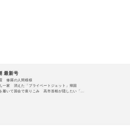
潮 最新号
震 修羅の人間模様
ん一家 消えた「プライベートジェット」帰国
を履いて国会で座りこみ 高市首相が隠したい「...