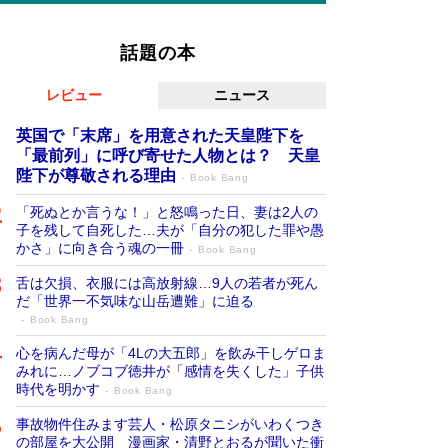
話題の本
レビュー
ニュース
英国で「末席」を用意された天皇陛下を
「最前列」に呼び寄せた人物とは？ 天皇
陛下が尊敬される理由
Book Bang
「死ぬとか言うな！」と怒鳴った日、妻は2人の
子を残して自死した…夫が「自分の犯した罪や愚
かさ」に向き合う魂の一冊
Book Bang
舌は欠損、衣服には高放射線…9人の若者が死ん
だ「世界一不気味な山岳遭難」に迫る
Book Bang
心を病んだ母が「4Lの大五郎」を飲み干しゲロま
みれに…ノブコブ徳井が「感情を失くした」子供
時代を明かす
Book Bang
事故物件住みます芸人・松原タニシがいわくつき
の部屋を大公開 漫画家・清野とおるが聞いた衝