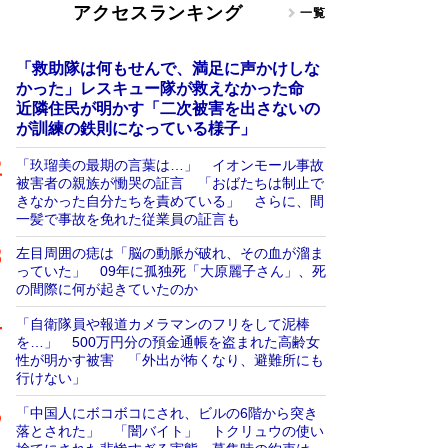
アクセスランキング
一覧
「救助隊は何もせんで、満足に声かけしな
かった」レスキュー隊が救えなかった命
近隣住民が明かす「二次被害を出さないの
が訓練の鉄則になっている様子」
「玖瑠美の最期の言葉は…」 イオンモール事故
被害者の親族が慟哭の証言 「おばたちは制止で
きなかった自分たちを責めている」 さらに、間
一髪で事故を免れた従業員の証言も
左目周囲の痣は「脳の動脈が破れ、その血が溜ま
っていた」 09年に孤独死「大原麗子さん」、死
の間際に何が起きていたのか
「自衛隊員や報道カメラマンのフリをして泥棒
を…」 500万円分の預金通帳を盗まれた高齢女
性が明かす被害 「外出が怖くなり、避難所にも
行けない」
「中国人にボコボコにされ、ビルの6階から突き
落とされた」 「闇バイト」 トクリュウの使い