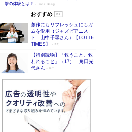
撃の体験とは？
Book Bang
追悼・東野圭吾さん 週間ベストセラーラ
おすすめ
ンキングに『容疑者Xの献身』『白夜行』
創作にもリフレッシュにもガ
など代表作が並ぶ［文庫ベストセラー］
ムを愛用（ジャズピアニス
Book Bang
ト 山中千尋さん）【LOTTE
73歳でも働くしかない 「老後レス時代」に交通
TIMES】
PR
誘導員の独白が話題
Book Bang
【特別読物】「救うこと、救
「なんで？ そんな馬鹿な……」90歳になった作
われること」（17） 角田光
家・阿刀田高さんが、ひとり暮らしの生活を明か
代さん
す
PR
Book Bang
竹内由恵の前に現れた「テレビ観ないんだよね
ぇ」という男性…夫を選んでテレ朝退社したワケ
Book Bang
和田秀樹の70代、80代向け新書がベスト3を独
占 上半期1位にも選出［新書ベストセラー］
Book Bang