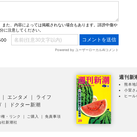
週刊新
熊本地
小室さ
ヒール
｜
エンタメ
｜
ライフ
ガ
｜
ドクター新潮
作権・リンク
｜
ご購入
｜
免責事項
会社新潮社