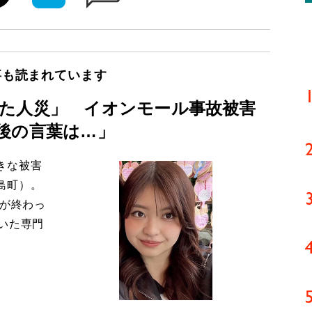
事も読まれています
た人災」 イオンモール事故被害
後の言葉は…」
きな被害
島町）。
導が終わっ
いた専門