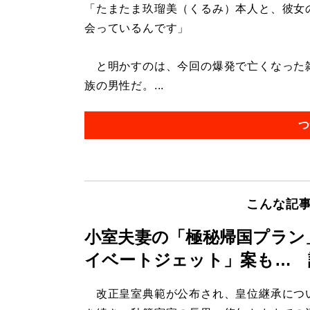
「たまたま玖瑠美（くるみ）本人と、彼女
会っているんです」
と明かすのは、今回の爆発で亡くなった雑
族の男性だ。...
つ
こんな記
小室夫妻の「極秘帰国プラン
イベートジェット」案も… 
改正皇室典範が公布され、皇位継承につ