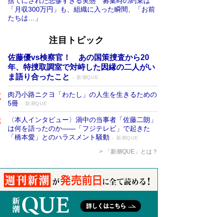
捨てにされた悲惨すぎる実態 募集時の約束は
「月収300万円」も、組織に入った瞬間、「お前
たちは…」
注目トピック
佐藤優vs検察官！ あの国策捜査から20
年、特捜取調室で対峙した因縁の二人がい
ま語り合ったこと
新潮QUE
肉乃小路ニクヨ「わたし」の人生を生きるための
5冊
新潮QUE
〈本人インタビュー〉渦中の当事者「佐藤二朗」
は何を語ったのか――「フジテレビ」で起きた
「橋本愛」とのハラスメント騒動
新潮QUE
「新潮QUE」とは？