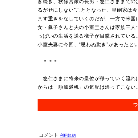
き続き、秋篠宮家の長男・悠仁さままでの
るがせにしない”こととなった。皇嗣家は
ます重きをなしていくのだが、一方で米国
女・眞子さんと夫の小室圭さんは家族三人
っぱいの生活を送る様子が目撃されている
小室夫妻に今回、“思わぬ動き”があったと
＊＊＊
悠仁さまに将来の皇位が移っていく流れは
からは「順風満帆」の気配は漂ってこない。.
つ