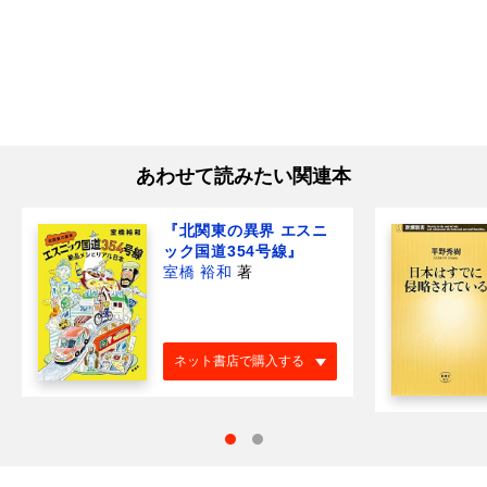
あわせて読みたい関連本
『北関東の異界 エスニ
ック国道354号線』
室橋 裕和
著
ネット書店で購入する