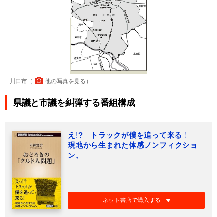
川口市（
他の写真を見る
）
県議と市議を糾弾する番組構成
え!? トラックが僕を追って来る！
現地から生まれた体感ノンフィクショ
ン。
ネット書店で購入する