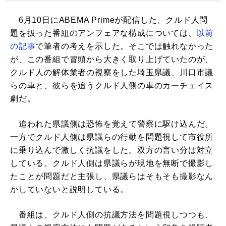
6月10日にABEMA Primeが配信した、クルド人問
題を扱った番組のアンフェアな構成については、
以前
の記事
で筆者の考えを示した。そこでは触れなかった
が、この番組で冒頭から大きく取り上げていたのが、
クルド人の解体業者の視察をした埼玉県議、川口市議
らの車と、彼らを追うクルド人側の車のカーチェイス
劇だ。
追われた県議側は恐怖を覚えて警察に駆け込んだ。
一方でクルド人側は県議らの行動を問題視して市役所
に乗り込んで激しく抗議をした。双方の言い分は対立
している。クルド人側は県議らが現地を無断で撮影し
たことが問題だと主張し、県議らはそもそも撮影なん
かしていないと説明している。
番組は、クルド人側の抗議方法を問題視しつつも、