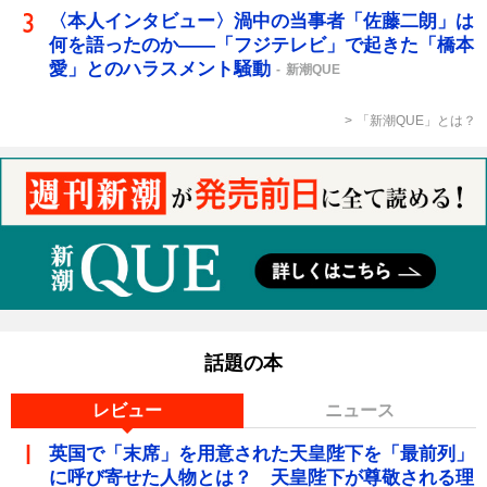
〈本人インタビュー〉渦中の当事者「佐藤二朗」は
何を語ったのか――「フジテレビ」で起きた「橋本
愛」とのハラスメント騒動
新潮QUE
「新潮QUE」とは？
話題の本
レビュー
ニュース
英国で「末席」を用意された天皇陛下を「最前列」
に呼び寄せた人物とは？ 天皇陛下が尊敬される理