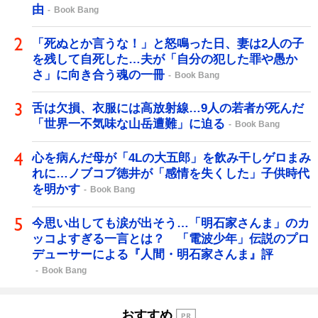
由
Book Bang
「死ぬとか言うな！」と怒鳴った日、妻は2人の子
を残して自死した…夫が「自分の犯した罪や愚か
さ」に向き合う魂の一冊
Book Bang
舌は欠損、衣服には高放射線…9人の若者が死んだ
「世界一不気味な山岳遭難」に迫る
Book Bang
心を病んだ母が「4Lの大五郎」を飲み干しゲロまみ
れに…ノブコブ徳井が「感情を失くした」子供時代
を明かす
Book Bang
今思い出しても涙が出そう…「明石家さんま」のカ
ッコよすぎる一言とは？ 「電波少年」伝説のプロ
デューサーによる『人間・明石家さんま』評
Book Bang
おすすめ