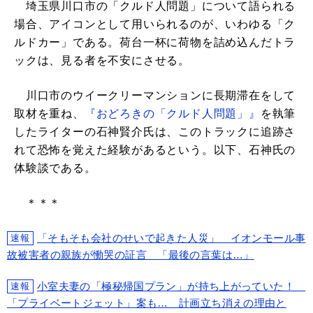
埼玉県川口市の「クルド人問題」について語られる
場合、アイコンとして用いられるのが、いわゆる「ク
ルドカー」である。荷台一杯に荷物を詰め込んだトラ
ックは、見る者を不安にさせる。
川口市のウイークリーマンションに長期滞在をして
取材を重ね、
『おどろきの「クルド人問題」』
を執筆
したライターの石神賢介氏は、このトラックに追跡さ
れて恐怖を覚えた経験があるという。以下、石神氏の
体験談である。
＊＊＊
「そもそも会社のせいで起きた人災」 イオンモール事
速報
故被害者の親族が慟哭の証言 「最後の言葉は…」
小室夫妻の「極秘帰国プラン」が持ち上がっていた！
速報
「プライベートジェット」案も… 計画立ち消えの理由と