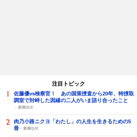
注目トピック
佐藤優vs検察官！ あの国策捜査から20年、特捜取
調室で対峙した因縁の二人がいま語り合ったこと
新潮QUE
肉乃小路ニクヨ「わたし」の人生を生きるための5
冊
新潮QUE