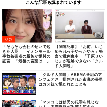
こんな記事も読まれています
話題
「そもそも会社のせいで起
【関連記事】「お前、いじ
きた人災」 イオンモール
められっ子やったやろ」発
事故被害者の親族が慟哭の
言で批判集中 「千原せい
証言 「最後の言葉は…」
じ」が理解できない「クル
ド人問題」
「クルド人問題」ABEMA番組のア
ンフェアさ 批判された市議の長男
はガス銃で撃たれたことも
「マスコミは移民の犯罪を報じな
い！」不満爆発が政策を変えた