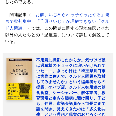
したのである。
関連記事（
「お前、いじめられっ子やったやろ」発
言で批判集中 「千原せいじ」が理解できない「クル
ド人問題」
）では、この問題に関する現地住民とそれ
以外の人たちとの「温度差」について詳しく解説して
いる。
不用意に撮影したからか。気づけば僕
は過積載のトラックに追いかけられて
いた……。きっかけは「埼玉県川口市
に実際に住んで、クルド人問題を取材
してみませんか」という編集者からの
提案。ケバブ店、クルド人御用達の朝
食食堂、シーシャバー、解体業者、教
育現場と市内を縦横に駆け回り、子ど
も、住民、市議会議員から市長にまで
話を聞き、見えてきたのは「多文化共
生」という理想と現実のおどろくべき