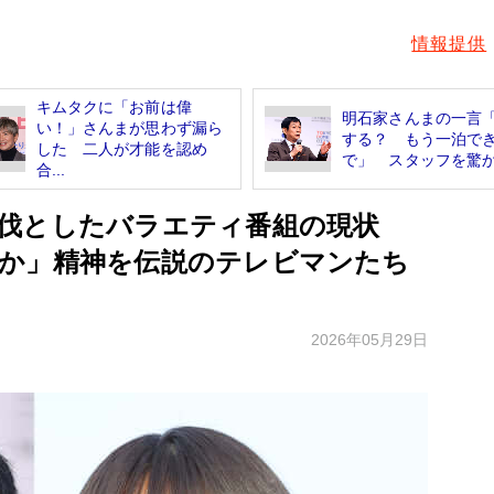
情報提供
キムタクに「お前は偉
明石家さんまの一言
い！」さんまが思わず漏ら
する？ もう一泊で
した 二人が才能を認め
で」 スタッフを驚かせ
合...
殺伐としたバラエティ番組の現状
か」精神を伝説のテレビマンたち
2026年05月29日