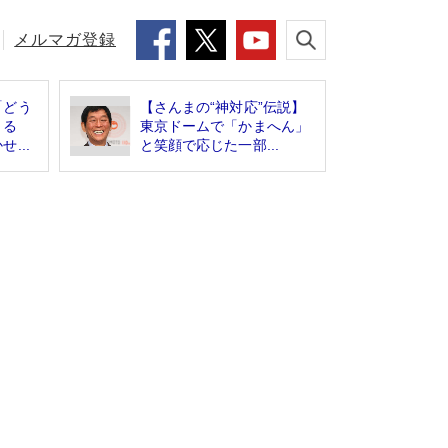
メルマガ登録
「どう
【さんまの“神対応”伝説】
きる
東京ドームで「かまへん」
...
と笑顔で応じた一部...