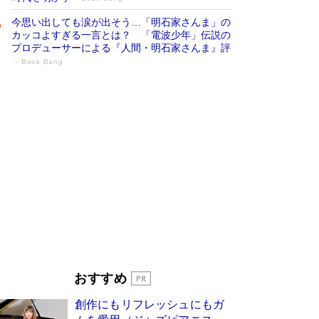
今思い出しても涙が出そう…「明石家さんま」の
カッコよすぎる一言とは？ 「電波少年」伝説の
プロデューサーによる『人間・明石家さんま』評
Book Bang
「宇宙兄弟」最終46巻がベストセラー1
位 宇宙開発への関心を押し上げた18年の
物語に幕 特装版には「宇宙で描かれたマ
ンガ」も収録
Book Bang
美輪明宏 晩年の回答を集めた『ほほえんで生き
るための人生相談』がランクイン［エンターテイ
メントベストセラー］
Book Bang
「『火垂るの墓』は、大嘘である」原作者が抱き
続けた“自責の念”とは…「自己憐憫は描きたくな
い」監督が徹底的にこだわったこと（後編） #
戦争の記憶
Book Bang
東野圭吾、伊坂幸太郎の人気シリーズ最新作どち
おすすめ
らも文庫化 映画化された直木賞受賞作もランク
イン［文庫ベストセラー］
Book Bang
創作にもリフレッシュにもガ
皇室はなぜ世界から尊敬されているのか？ 「天