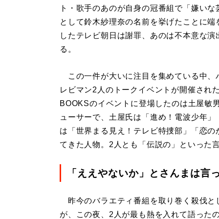
ト・歌手のあのが自身の冠番組で「嫌いな
として鈴木紗理奈の名前を挙げたことに端
したテレビ朝日は謝罪、あのは不本意な演
る。
この一件が大いに注目を集めている中、
レビマン2人のトークイベントが開催された（
BOOKSのイベントに登場したのは土屋敏
ューサーで、土屋氏は「進め！電波少年」
は「世界まる見え！テレビ特捜部」「恋の
てきた人物。2人とも「伝説の」といった
「ええやないか」とさんまは言
昨今のバラエティ番組を取り巻く殺伐と
が、この夜、2人が最も熱を入れて語った