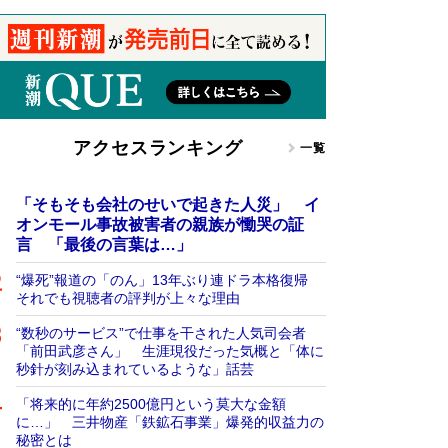
アクセスランキング
一覧
「そもそも会社のせいで起きた人災」 イ
オンモール事故被害者の親族が慟哭の証
言 「最後の言葉は…」
“爆死”報道の「のん」13年ぶり連ドラ本格復帰
それでも視聴者の評判が上々な理由
“数秒のサービス”で仕事を干された人気司会者
「前田武彦さん」 生涯現役だった気概と「体に
秒針が刻み込まれているような」話芸
「将来的に年約2500億円という莫大な金額
に…」 三井物産「鉄鉱石事業」爆発的収益力の
秘密とは