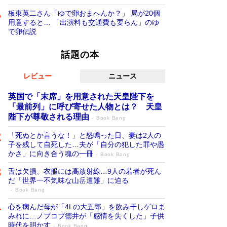
板東英二さん「ゆで卵おまへんか？」 局が20個
用意すると… 「出演料も交通費も要らん」のゆ
で卵伝説
話題の本
レビュー
ニュース
英国で「末席」を用意された天皇陛下を
「最前列」に呼び寄せた人物とは？ 天皇
陛下が尊敬される理由
Book Bang
「死ぬとか言うな！」と怒鳴った日、妻は2人の
子を残して自死した…夫が「自分の犯した罪や愚
かさ」に向き合う魂の一冊
Book Bang
舌は欠損、衣服には高放射線…9人の若者が死ん
だ「世界一不気味な山岳遭難」に迫る
Book Bang
心を病んだ母が「4Lの大五郎」を飲み干しゲロま
みれに…ノブコブ徳井が「感情を失くした」子供
時代を明かす
Book Bang