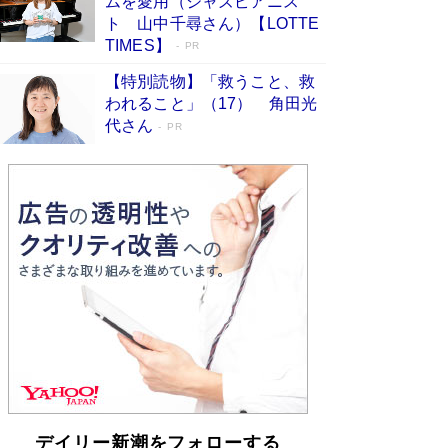
ムを愛用（ジャズピアニス
皇陛下はお元気でおられるか」がサウジ国王の第
ト 山中千尋さん）【LOTTE
一声になる理由
Book Bang
TIMES】
PR
【特別読物】「救うこと、救
われること」（17） 角田光
代さん
PR
デイリー新潮をフォローする