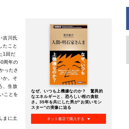
。
い吉川氏
したこと
た1回だ
60周年の
かったさ
いか。そ
ろ、生放
なぜ、いつも上機嫌なのか？ 驚異的
いことを
なエネルギーと、恐ろしい程の貪欲
さ。35年を共にした男が“お笑いモン
スター”の実像に迫る
んまに土
ネット書店で購入する