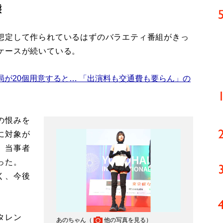
態
想定して作られているはずのバラエティ番組がきっ
ケースが続いている。
局が20個用意すると… 「出演料も交通費も要らん」の
の恨みを
に対象が
、当事者
った。
く、今後
タレン
あのちゃん（
他の写真を見る
）