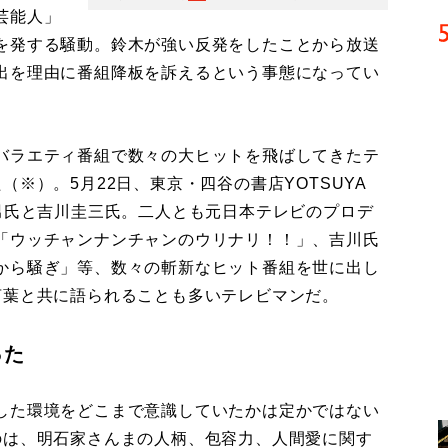
芸能人」
を発する騒動。鈴木が強い反発をしたことから放送
出を理由に番組降板を訴えるという事態になってい
バラエティ番組で数々の大ヒットを飛ばしてきたテ
※）。5月22日、東京・四谷の書店YOTSUYA
男氏と吉川圭三氏。二人とも元日本テレビのプロデ
「ウッチャンナンチャンのウリナリ！！」、吉川氏
から騒ぎ」等、数々の斬新なヒット番組を世に出し
言葉と共に語られることも多いテレビマンだ。
った
した環境をどこまで意識していたかは定かではない
のは、明石家さんまの人柄、包容力、人間愛に関す