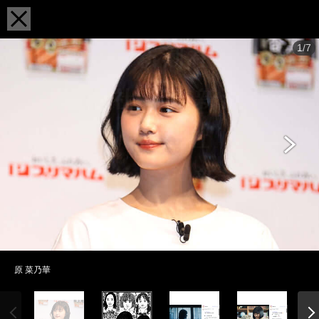
1/7
原 菜乃華