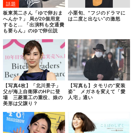
話題
板東英二さん「ゆで卵おま
小栗旬、“フジのドラマに
へんか？」 局が20個用意
は二度と出ない”の激怒
すると… 「出演料も交通費
も要らん」のゆで卵伝説
【写真4枚】「北川景子」
【写真も】タモリの“変装
父が海上自衛隊のHPに登
姿” メガネを変えて「愛
場 三菱重工の重役、娘の
人宅」通い
美形は父譲り？