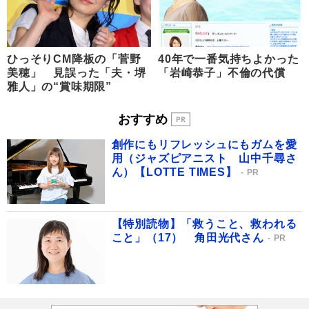
ひっそりCM降板の「菅野
40年で一番気持ちよかった
美穂」 見誤った「夫・堺
「岩崎恭子」不倫の代償
雅人」の“賞味期限”
おすすめ
創作にもリフレッシュにもガムを愛
用（ジャズピアニスト 山中千尋さ
ん）【LOTTE TIMES】
PR
【特別読物】「救うこと、救われる
こと」（17） 角田光代さん
PR