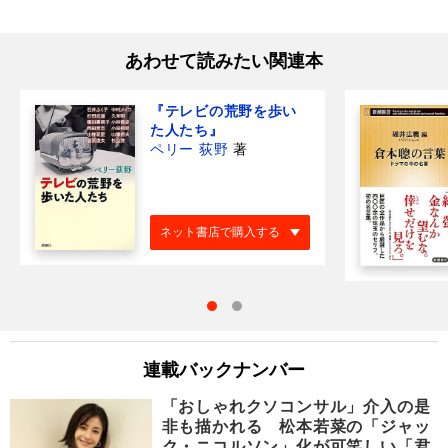
あわせて読みたい関連本
『テレビの荒野を歩い
た人たち』
ペリー 荻野
著
ネット書店で購入する
連載バックナンバー
「おしゃれクソコンサル」介入の是
非も描かれる 松本若菜の「ジャッ
ク・ニコルソン」化が可笑しい「君