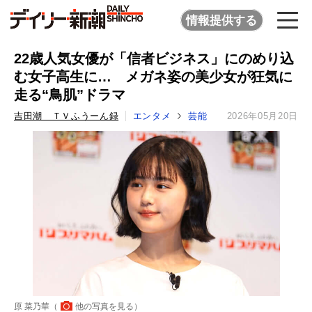
情報提供する
22歳人気女優が「信者ビジネス」にのめり込
む女子高生に… メガネ姿の美少女が狂気に
走る“鳥肌”ドラマ
吉田潮 ＴＶふうーん録
エンタメ
芸能
2026年05月20日
原 菜乃華（
他の写真を見る
）