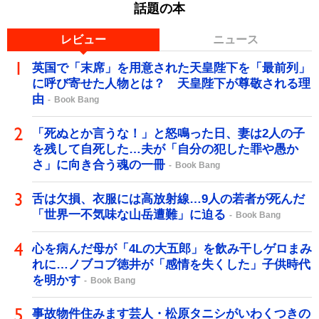
話題の本
レビュー
ニュース
英国で「末席」を用意された天皇陛下を「最前列」
に呼び寄せた人物とは？ 天皇陛下が尊敬される理
由
Book Bang
「死ぬとか言うな！」と怒鳴った日、妻は2人の子
を残して自死した…夫が「自分の犯した罪や愚か
さ」に向き合う魂の一冊
Book Bang
舌は欠損、衣服には高放射線…9人の若者が死んだ
「世界一不気味な山岳遭難」に迫る
Book Bang
心を病んだ母が「4Lの大五郎」を飲み干しゲロまみ
れに…ノブコブ徳井が「感情を失くした」子供時代
を明かす
Book Bang
事故物件住みます芸人・松原タニシがいわくつきの