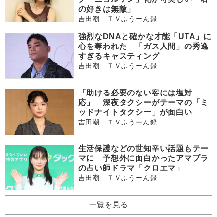
の好きは無敵」
吉田潮 ＴＶふうーん録
強烈なDNAと確かな才能「UTA」に
心を奪われた 「ガス人間」の秀逸
すぎるキャスティング
吉田潮 ＴＶふうーん録
「助ける必要のない客には塩対
応」 深夜タクシーがテーマの「ミ
ッドナイトタクシー」が面白い
吉田潮 ＴＶふうーん録
生活保護などの世知辛い話題もテー
マに 予想外に面白かったアマプラ
の占い師ドラマ「クロエマ」
吉田潮 ＴＶふうーん録
一覧を見る