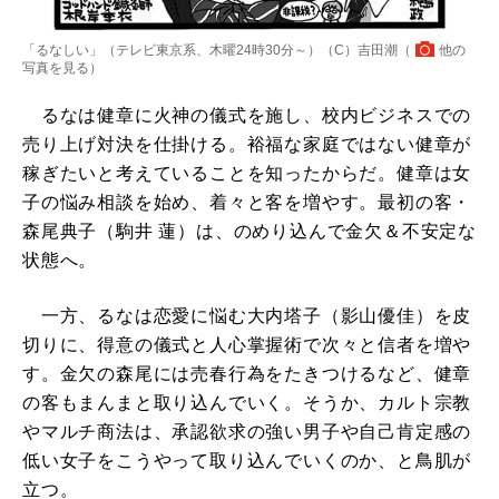
「るなしい」（テレビ東京系、木曜24時30分～）（C）吉田潮（
他の
写真を見る
）
るなは健章に火神の儀式を施し、校内ビジネスでの
売り上げ対決を仕掛ける。裕福な家庭ではない健章が
稼ぎたいと考えていることを知ったからだ。健章は女
子の悩み相談を始め、着々と客を増やす。最初の客・
森尾典子（駒井 蓮）は、のめり込んで金欠＆不安定な
状態へ。
一方、るなは恋愛に悩む大内塔子（影山優佳）を皮
切りに、得意の儀式と人心掌握術で次々と信者を増や
す。金欠の森尾には売春行為をたきつけるなど、健章
の客もまんまと取り込んでいく。そうか、カルト宗教
やマルチ商法は、承認欲求の強い男子や自己肯定感の
低い女子をこうやって取り込んでいくのか、と鳥肌が
立つ。