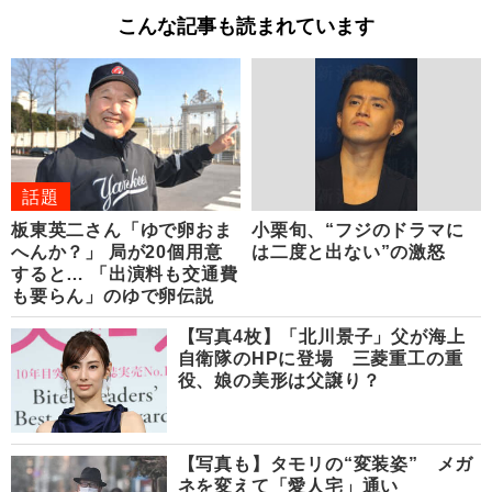
こんな記事も読まれています
話題
板東英二さん「ゆで卵おま
小栗旬、“フジのドラマに
へんか？」 局が20個用意
は二度と出ない”の激怒
すると… 「出演料も交通費
も要らん」のゆで卵伝説
【写真4枚】「北川景子」父が海上
自衛隊のHPに登場 三菱重工の重
役、娘の美形は父譲り？
【写真も】タモリの“変装姿” メガ
ネを変えて「愛人宅」通い