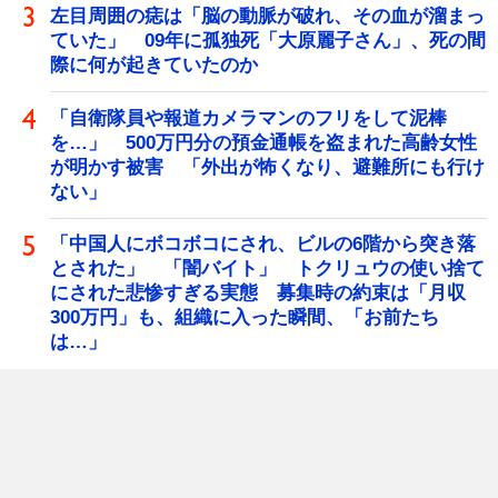
左目周囲の痣は「脳の動脈が破れ、その血が溜まっ
ていた」 09年に孤独死「大原麗子さん」、死の間
際に何が起きていたのか
「自衛隊員や報道カメラマンのフリをして泥棒
を…」 500万円分の預金通帳を盗まれた高齢女性
が明かす被害 「外出が怖くなり、避難所にも行け
ない」
「中国人にボコボコにされ、ビルの6階から突き落
とされた」 「闇バイト」 トクリュウの使い捨て
にされた悲惨すぎる実態 募集時の約束は「月収
300万円」も、組織に入った瞬間、「お前たち
は…」