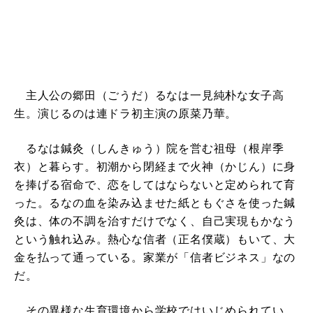
主人公の郷田（ごうだ）るなは一見純朴な女子高
生。演じるのは連ドラ初主演の原菜乃華。
るなは鍼灸（しんきゅう）院を営む祖母（根岸季
衣）と暮らす。初潮から閉経まで火神（かじん）に身
を捧げる宿命で、恋をしてはならないと定められて育
った。るなの血を染み込ませた紙ともぐさを使った鍼
灸は、体の不調を治すだけでなく、自己実現もかなう
という触れ込み。熱心な信者（正名僕蔵）もいて、大
金を払って通っている。家業が「信者ビジネス」なの
だ。
その異様な生育環境から学校ではいじめられてい