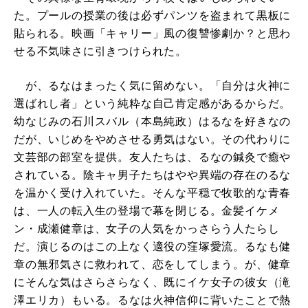
た。プールの授業の後は必ずパンツを盗まれて黒板に
貼られる。映画「キャリー」風の復讐惨劇か？と思わ
せる不気味さに引きつけられた。
が、るなはまったく気に留めない。「自分は火神に
選ばれし者」という純粋な自己肯定感があるからだ。
幼なじみの石川スバル（本島純政）はるなを好きなの
だが、いじめをやめさせる勇気はない。その代わりに
文芸部の部室を提供。友人たちは、るなの鍼灸で癒や
されている。陰キャ男子たちはやや異端の存在のるな
を温かく受け入れていた。そんな平穏で牧歌的な青春
は、一人の転入生の登場で幕を閉じる。金髪イケメ
ン・成瀬健章は、女子の人気をかっさらう人たらし
だ。演じるのはこの上なく適役の窪塚愛流。るなも健
章の無邪気さに救われて、恋をしてしまう。が、健章
にそんな気はさらさらなく、既にイケ女子の彼女（滝
澤エリカ）もいる。るなは火神信仰に背いたことで熱