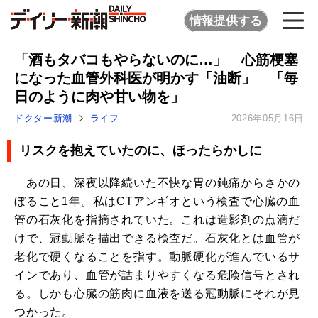
情報提供する
「酒もタバコもやらないのに…」 心筋梗塞
になった血管外科医が明かす「油断」 「毎
日のように肉や甘い物を」
ドクター新潮
ライフ
2026年05月16日
リスクを抱えていたのに、ほったらかしに
あの日、深夜以降続いた不快な胃の鈍痛からさかの
ぼること1年。私はCTアンギオという検査で心臓の血
管の石灰化を指摘されていた。これは造影剤の点滴だ
けで、冠動脈を描出できる検査だ。石灰化とは血管が
老化で硬くなることを指す。動脈硬化が進んでいるサ
インであり、血管が詰まりやすくなる危険信号とされ
る。しかも心臓の筋肉に血液を送る冠動脈にそれが見
つかった。