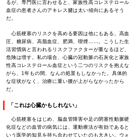
るが、専門医に言わせると、家族性高コレステロール
血症の患者さんのアキレス腱は太い傾向にあるそう
だ。
心筋梗塞のリスクを高める要因は他にもある。高血
圧、糖尿病、高脂血症、肥満、喫煙……。こうした生
活習慣病と言われるリスクファクターが重なるほど、
危険は増す。私の場合、心臓の冠動脈の石灰化と家族
性高コレステロール血症という二つのリスクを抱えな
がら、1年もの間、なんの処置もしなかった。具体的
な症状がなく、治療に重い腰が上がらなかったから
だ。
「これは心臓かもしれない」
心筋梗塞をはじめ、脳血管障害や足の閉塞性動脈硬
化症などの血管の病気には、運動療法が有効であると
いう医学的知見を持ち合わせていたのも大きい。ウォ