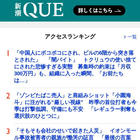
アクセスランキング
一覧
「中国人にボコボコにされ、ビルの6階から突き落
とされた」 「闇バイト」 トクリュウの使い捨て
にされた悲惨すぎる実態 募集時の約束は「月収
300万円」も、組織に入った瞬間、「お前たち
は…」
「ゾンビたばこ売人」と肩組みショット「小園海
斗」に注がれる“厳しい視線” 昨季の首位打者も今
季は打撃低調、守備にも不安 「レギュラー剥奪も
選択肢のひとつに」
「そもそも会社のせいで起きた人災」 イオンモー
ル事故被害者の親族が慟哭の証言 「最後の言葉