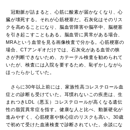
冠動脈が詰まると、心筋に酸素が届かなくなり、心
臓が壊死する。それが心筋梗塞だ。石灰化はそのリス
クを高めることになり、脳血管障害や脳卒中、脳梗塞
を引き起こすこともある。脳血管に異常がある場合、
MRAという血管を見る画像検査で分かる。心筋梗塞の
場合、CTアンギオだけでは、石灰化がある血管の狭
さが判断できないため、カテーテル検査を勧められて
いたが、検査には入院を要するため、恥ずかしながら
ほったらかしていた。
さらに30年以上前には、家族性高コレステロール血
症との診断も受けていた。耳慣れないこの疾患は、生
まれつきLDL（悪玉）コレステロールが高くなる遺伝
性の脂質異常症を指す。健康な人と比べ、動脈硬化が
進みやすく、心筋梗塞や狭心症のリスクも高い。30歳
で初めて受けた血液検査で診断されていた。余談にな