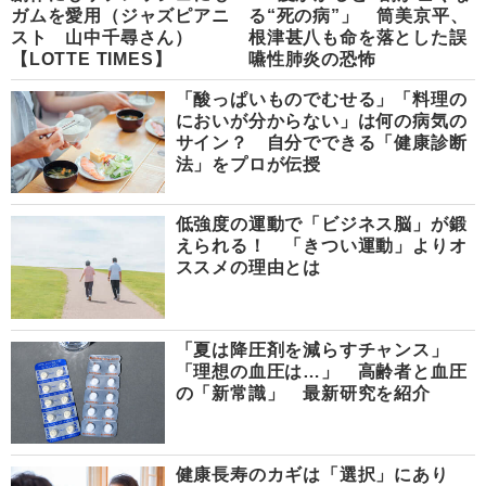
ガムを愛用（ジャズピアニ
る“死の病”」 筒美京平、
スト 山中千尋さん）
根津甚八も命を落とした誤
【LOTTE TIMES】
嚥性肺炎の恐怖
「酸っぱいものでむせる」「料理の
においが分からない」は何の病気の
サイン？ 自分でできる「健康診断
法」をプロが伝授
低強度の運動で「ビジネス脳」が鍛
えられる！ 「きつい運動」よりオ
ススメの理由とは
「夏は降圧剤を減らすチャンス」
「理想の血圧は…」 高齢者と血圧
の「新常識」 最新研究を紹介
健康長寿のカギは「選択」にあり