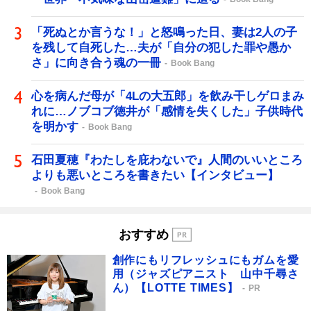
「死ぬとか言うな！」と怒鳴った日、妻は2人の子
を残して自死した…夫が「自分の犯した罪や愚か
さ」に向き合う魂の一冊
Book Bang
心を病んだ母が「4Lの大五郎」を飲み干しゲロまみ
れに…ノブコブ徳井が「感情を失くした」子供時代
を明かす
Book Bang
石田夏穂『わたしを庇わないで』人間のいいところ
よりも悪いところを書きたい【インタビュー】
Book Bang
おすすめ
創作にもリフレッシュにもガムを愛
用（ジャズピアニスト 山中千尋さ
ん）【LOTTE TIMES】
PR