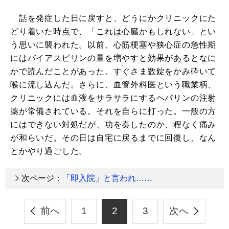
話を発症した日に戻すと、どうにかクリニックにた
どり着いた時点で、「これは心臓かもしれない」とい
う思いに襲われた。以前、心筋梗塞や狭心症の急性期
にはバイアスピリンの量を増やすと効果があるとなに
かで読んだことがあった。すぐさま数錠をかみ砕いて
喉に流し込んだ。さらに、血管外科医という職業柄、
クリニックには血液をサラサラにするヘパリンの注射
薬が常備されている。それを自らに打った。一般の方
にはできない対処だが、功を奏したのか、程なく痛み
が和らいだ。その日は自宅に戻るまでに回復し、なん
とかやり過ごした。
次ページ：
「即入院」と言われ……
前へ
1
2
3
次へ