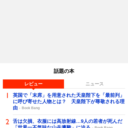
話題の本
レビュー
ニュース
英国で「末席」を用意された天皇陛下を「最前列」
に呼び寄せた人物とは？ 天皇陛下が尊敬される理
由
Book Bang
舌は欠損、衣服には高放射線…9人の若者が死んだ
「世界一不気味な山岳遭難」に迫る
Book Bang