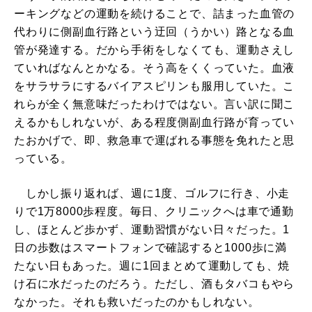
ーキングなどの運動を続けることで、詰まった血管の
代わりに側副血行路という迂回（うかい）路となる血
管が発達する。だから手術をしなくても、運動さえし
ていればなんとかなる。そう高をくくっていた。血液
をサラサラにするバイアスピリンも服用していた。こ
れらが全く無意味だったわけではない。言い訳に聞こ
えるかもしれないが、ある程度側副血行路が育ってい
たおかげで、即、救急車で運ばれる事態を免れたと思
っている。
しかし振り返れば、週に1度、ゴルフに行き、小走
りで1万8000歩程度。毎日、クリニックへは車で通勤
し、ほとんど歩かず、運動習慣がない日々だった。1
日の歩数はスマートフォンで確認すると1000歩に満
たない日もあった。週に1回まとめて運動しても、焼
け石に水だったのだろう。ただし、酒もタバコもやら
なかった。それも救いだったのかもしれない。