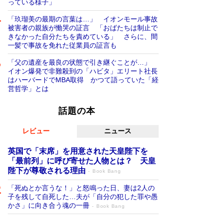
っている様子」
「玖瑠美の最期の言葉は…」 イオンモール事故
被害者の親族が慟哭の証言 「おばたちは制止で
きなかった自分たちを責めている」 さらに、間
一髪で事故を免れた従業員の証言も
「父の遺産を最良の状態で引き継ぐことが…」
イオン爆発で非難殺到の「ハビタ」エリート社長
はハーバードでMBA取得 かつて語っていた「経
営哲学」とは
話題の本
レビュー
ニュース
英国で「末席」を用意された天皇陛下を
「最前列」に呼び寄せた人物とは？ 天皇
陛下が尊敬される理由
Book Bang
「死ぬとか言うな！」と怒鳴った日、妻は2人の
子を残して自死した…夫が「自分の犯した罪や愚
かさ」に向き合う魂の一冊
Book Bang