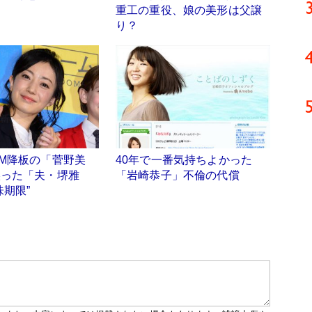
重工の重役、娘の美形は父譲
り？
M降板の「菅野美
40年で一番気持ちよかった
誤った「夫・堺雅
「岩崎恭子」不倫の代償
味期限”