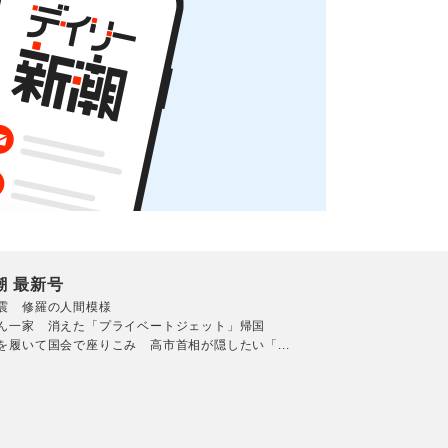
潮 最新号
震 修羅の人間模様
ん一家 消えた「プライベートジェット」帰国
を履いて国会で座りこみ 高市首相が隠したい「...