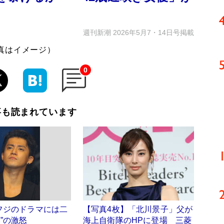
週刊新潮 2026年5月7・14日号掲載
真はイメージ）
0
事も読まれています
フジのドラマには二
【写真4枚】「北川景子」父が
”の激怒
海上自衛隊のHPに登場 三菱