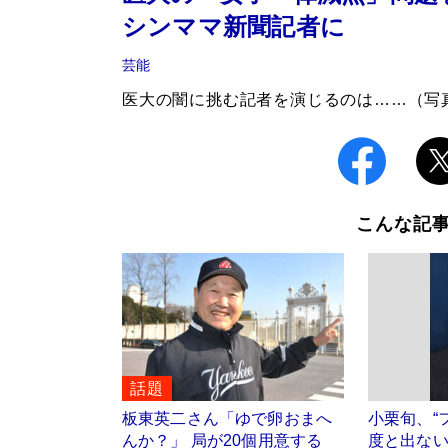
シンママ新聞記者に
芸能
医大の闇に挑む記者を演じるのは……（写
こんな記
話題
板東英二さん「ゆで卵おまへ
小栗旬、“
んか？」 局が20個用意する
度と出ない