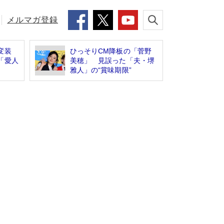
メルマガ登録
変装
ひっそりCM降板の「菅野
「愛人
美穂」 見誤った「夫・堺
雅人」の“賞味期限”