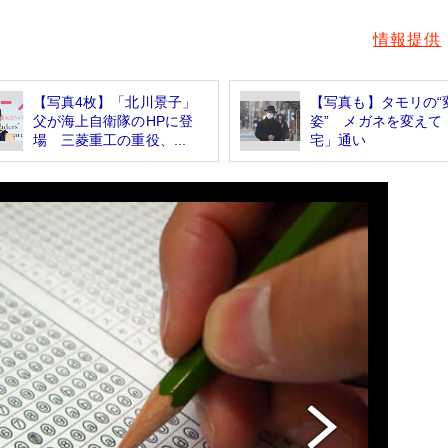
情報提供
【写真4枚】「北川景子」
【写真も】タモリの“
父が海上自衛隊のHPに登
姿” メガネを変えて
場 三菱重工の重役、...
宅」通い