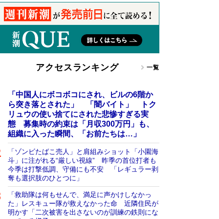
アクセスランキング
一覧
「中国人にボコボコにされ、ビルの6階か
ら突き落とされた」 「闇バイト」 トク
リュウの使い捨てにされた悲惨すぎる実
態 募集時の約束は「月収300万円」も、
組織に入った瞬間、「お前たちは…」
「ゾンビたばこ売人」と肩組みショット「小園海
斗」に注がれる“厳しい視線” 昨季の首位打者も
今季は打撃低調、守備にも不安 「レギュラー剥
奪も選択肢のひとつに」
「救助隊は何もせんで、満足に声かけしなかっ
た」レスキュー隊が救えなかった命 近隣住民が
明かす「二次被害を出さないのが訓練の鉄則にな