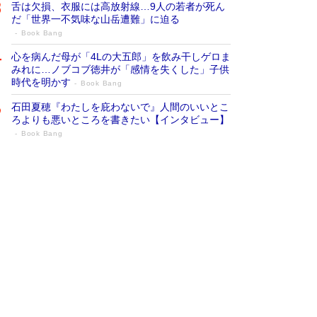
舌は欠損、衣服には高放射線…9人の若者が死ん
だ「世界一不気味な山岳遭難」に迫る
Book Bang
心を病んだ母が「4Lの大五郎」を飲み干しゲロま
みれに…ノブコブ徳井が「感情を失くした」子供
時代を明かす
Book Bang
石田夏穂『わたしを庇わないで』人間のいいとこ
ろよりも悪いところを書きたい【インタビュー】
Book Bang
73歳でも働くしかない 「老後レス時代」
に交通誘導員の独白が話題
Book Bang
「なんで？ そんな馬鹿な……」90歳になった作
家・阿刀田高さんが、ひとり暮らしの生活を明か
す
Book Bang
追悼・東野圭吾さん 週間ベストセラーランキン
グに『容疑者Xの献身』『白夜行』など代表作が
並ぶ［文庫ベストセラー］
Book Bang
和田秀樹の70代、80代向け新書がベスト3を独
占 上半期1位にも選出［新書ベストセラー］