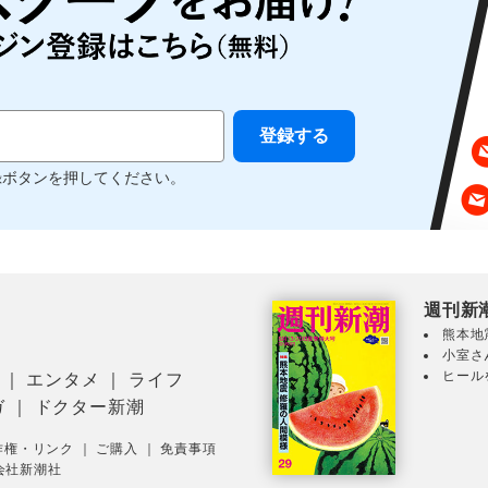
録ボタンを押してください。
週刊新
熊本地
小室さ
ヒール
｜
エンタメ
｜
ライフ
ガ
｜
ドクター新潮
作権・リンク
｜
ご購入
｜
免責事項
会社新潮社