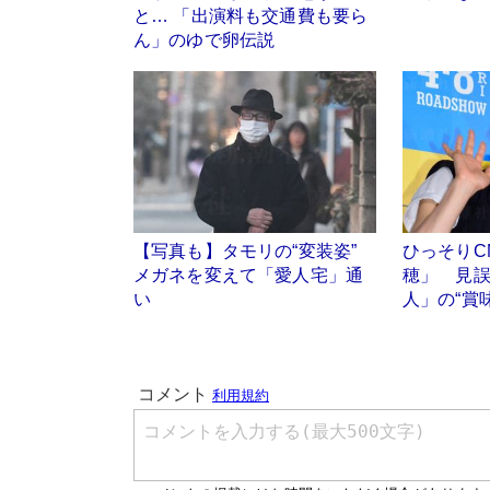
と… 「出演料も交通費も要ら
ん」のゆで卵伝説
【写真も】タモリの“変装姿”
ひっそりC
メガネを変えて「愛人宅」通
穂」 見
い
人」の“賞