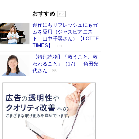
Book Bang
「『火垂るの墓』は、大嘘である」原作者が抱き
おすすめ
続けた“自責の念”とは…「自己憐憫は描きたくな
い」監督が徹底的にこだわったこと（後編） #
創作にもリフレッシュにもガ
戦争の記憶
Book Bang
ムを愛用（ジャズピアニス
ト 山中千尋さん）【LOTTE
TIMES】
PR
【特別読物】「救うこと、救
われること」（17） 角田光
代さん
PR