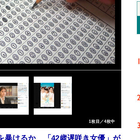
1枚目／4枚中
を暴けるか 「42歳遅咲き女優」が