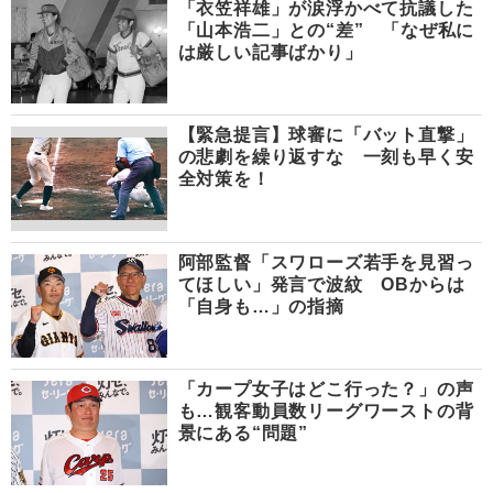
「衣笠祥雄」が涙浮かべて抗議した
「山本浩二」との“差” 「なぜ私に
は厳しい記事ばかり」
【緊急提言】球審に「バット直撃」
の悲劇を繰り返すな 一刻も早く安
全対策を！
阿部監督「スワローズ若手を見習っ
てほしい」発言で波紋 OBからは
「自身も…」の指摘
「カープ女子はどこ行った？」の声
も…観客動員数リーグワーストの背
景にある“問題”