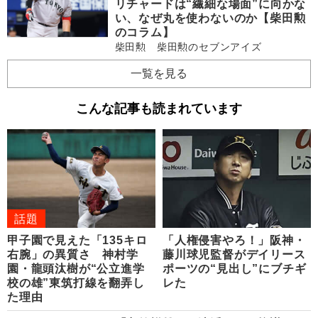
リチャードは“繊細な場面”に向かな
い、なぜ丸を使わないのか【柴田勲
のコラム】
柴田勲 柴田勲のセブンアイズ
一覧を見る
こんな記事も読まれています
話題
甲子園で見えた「135キロ
「人権侵害やろ！」阪神・
右腕」の異質さ 神村学
藤川球児監督がデイリース
園・龍頭汰樹が“公立進学
ポーツの“見出し”にブチギ
校の雄”東筑打線を翻弄し
レた
た理由