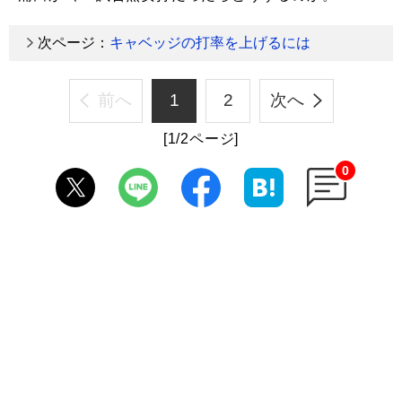
次ページ：
キャベッジの打率を上げるには
前へ
1
2
次へ
[1/2ページ]
0