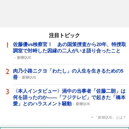
注目トピック
佐藤優vs検察官！ あの国策捜査から20年、特捜取
調室で対峙した因縁の二人がいま語り合ったこと
新潮QUE
肉乃小路ニクヨ「わたし」の人生を生きるための5
冊
新潮QUE
〈本人インタビュー〉渦中の当事者「佐藤二朗」は
何を語ったのか――「フジテレビ」で起きた「橋本
愛」とのハラスメント騒動
新潮QUE
「新潮QUE」とは？