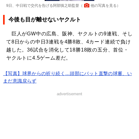
9日、中日戦で交代を告げる阿部慎之助監督（
他の写真を見る
）
今後も目が離せないヤクルト
巨人がGW中の広島、阪神、ヤクルトの9連戦、そし
て8日からの中日3連戦を4勝8敗、4カード連続で負け
越した。36試合を消化して18勝18敗の五分、首位・
ヤクルトに4.5ゲーム差だ。
【写真】球界からの祈り続く…頭部にバット直撃の球審、い
まだ意識戻らず
advertisement