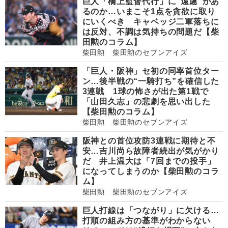
巨人「橋上監督代行」に“遠慮”があ
るのか…いまこそ1点を貪欲に取り
にいくべき キャベッジ二軍落ちに
は反対、不調は気持ちの問題だ【柴
田勲のコラム】
柴田勲 柴田勲のセブンアイズ
「巨人・阪神」セ初の同率首位ター
ン…後半戦の“一騎打ち”を確信した
3連戦 1球の怖さが出た第1戦で
「山田久志」の悲劇を思い出した
【柴田勲のコラム】
柴田勲 柴田勲のセブンアイズ
阪神との首位攻防3連戦に期待と不
安…吉川尚ら故障者続出が気がかり
だ 井上温大は「7回までの投手」
になってしまうのか【柴田勲のコラ
ム】
柴田勲 柴田勲のセブンアイズ
巨人打線は「つながり」に欠ける…
打順の組み方の基準がわからない