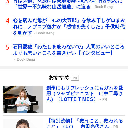
舌は欠損、衣服には高放射線…9人の若者が死んだ
「世界一不気味な山岳遭難」に迫る
Book Bang
心を病んだ母が「4Lの大五郎」を飲み干しゲロまみ
れに…ノブコブ徳井が「感情を失くした」子供時代
を明かす
Book Bang
石田夏穂『わたしを庇わないで』人間のいいところ
よりも悪いところを書きたい【インタビュー】
Book Bang
おすすめ
創作にもリフレッシュにもガムを愛
用（ジャズピアニスト 山中千尋さ
ん）【LOTTE TIMES】
PR
【特別読物】「救うこと、救われる
こと」（17） 角田光代さん
PR