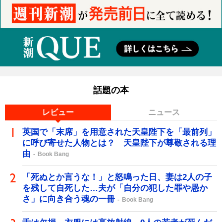
話題の本
レビュー
ニュース
英国で「末席」を用意された天皇陛下を「最前列」
に呼び寄せた人物とは？ 天皇陛下が尊敬される理
由
Book Bang
「死ぬとか言うな！」と怒鳴った日、妻は2人の子
を残して自死した…夫が「自分の犯した罪や愚か
さ」に向き合う魂の一冊
Book Bang