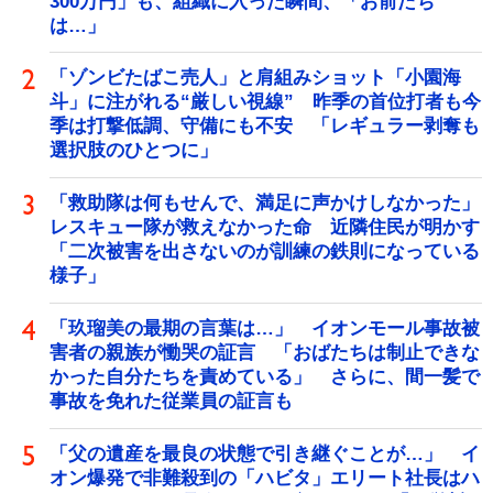
300万円」も、組織に入った瞬間、「お前たち
は…」
「ゾンビたばこ売人」と肩組みショット「小園海
斗」に注がれる“厳しい視線” 昨季の首位打者も今
季は打撃低調、守備にも不安 「レギュラー剥奪も
選択肢のひとつに」
「救助隊は何もせんで、満足に声かけしなかった」
レスキュー隊が救えなかった命 近隣住民が明かす
「二次被害を出さないのが訓練の鉄則になっている
様子」
「玖瑠美の最期の言葉は…」 イオンモール事故被
害者の親族が慟哭の証言 「おばたちは制止できな
かった自分たちを責めている」 さらに、間一髪で
事故を免れた従業員の証言も
「父の遺産を最良の状態で引き継ぐことが…」 イ
オン爆発で非難殺到の「ハビタ」エリート社長はハ