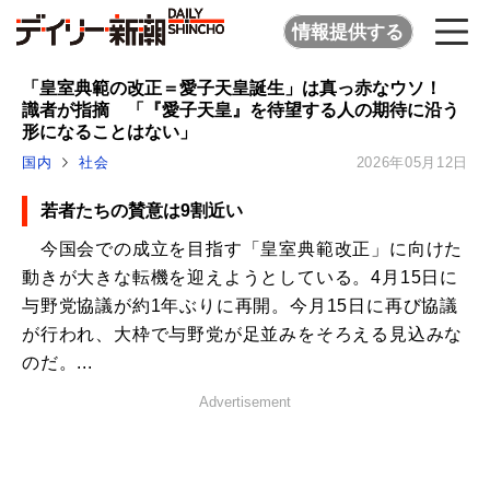
情報提供する
「皇室典範の改正＝愛子天皇誕生」は真っ赤なウソ！
識者が指摘 「『愛子天皇』を待望する人の期待に沿う
形になることはない」
国内
社会
2026年05月12日
若者たちの賛意は9割近い
今国会での成立を目指す「皇室典範改正」に向けた
動きが大きな転機を迎えようとしている。4月15日に
与野党協議が約1年ぶりに再開。今月15日に再び協議
が行われ、大枠で与野党が足並みをそろえる見込みな
のだ。...
Advertisement