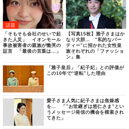
話題
「そもそも会社のせいで起
【写真15枚】雅子さまはか
きた人災」 イオンモール
なり大胆… “私的なパー
事故被害者の親族が慟哭の
ティー”に招かれた女性皇
証言 「最後の言葉は…」
族それぞれの「ファッショ
ン」集
「雅子皇后」「紀子妃」との評価が
この10年で“逆転”した理由
愛子さま人気に紀子さまは焦燥感
を… 「”お世継ぎは悠仁さま”とい
うメッセージ発信の機会を模索され
てきた」