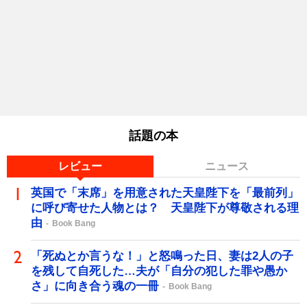
話題の本
レビュー
ニュース
英国で「末席」を用意された天皇陛下を「最前列」
に呼び寄せた人物とは？ 天皇陛下が尊敬される理
由
Book Bang
「死ぬとか言うな！」と怒鳴った日、妻は2人の子
を残して自死した…夫が「自分の犯した罪や愚か
さ」に向き合う魂の一冊
Book Bang