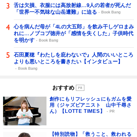
舌は欠損、衣服には高放射線…9人の若者が死んだ
「世界一不気味な山岳遭難」に迫る
Book Bang
心を病んだ母が「4Lの大五郎」を飲み干しゲロまみ
れに…ノブコブ徳井が「感情を失くした」子供時代
を明かす
Book Bang
石田夏穂『わたしを庇わないで』人間のいいところ
よりも悪いところを書きたい【インタビュー】
Book Bang
おすすめ
創作にもリフレッシュにもガムを愛
用（ジャズピアニスト 山中千尋さ
ん）【LOTTE TIMES】
PR
【特別読物】「救うこと、救われる