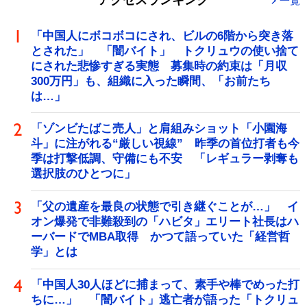
アクセスランキング
一覧
「中国人にボコボコにされ、ビルの6階から突き落
とされた」 「闇バイト」 トクリュウの使い捨て
にされた悲惨すぎる実態 募集時の約束は「月収
300万円」も、組織に入った瞬間、「お前たち
は…」
「ゾンビたばこ売人」と肩組みショット「小園海
斗」に注がれる“厳しい視線” 昨季の首位打者も今
季は打撃低調、守備にも不安 「レギュラー剥奪も
選択肢のひとつに」
「父の遺産を最良の状態で引き継ぐことが…」 イ
オン爆発で非難殺到の「ハビタ」エリート社長はハ
ーバードでMBA取得 かつて語っていた「経営哲
学」とは
「中国人30人ほどに捕まって、素手や棒でめった打
ちに…」 「闇バイト」逃亡者が語った「トクリュ