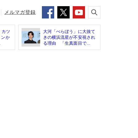
メルマガ登録
、カツ
大河「べらぼう」に大抜て
トンか
きの横浜流星が不安視され
.
る理由 「生真面目で...