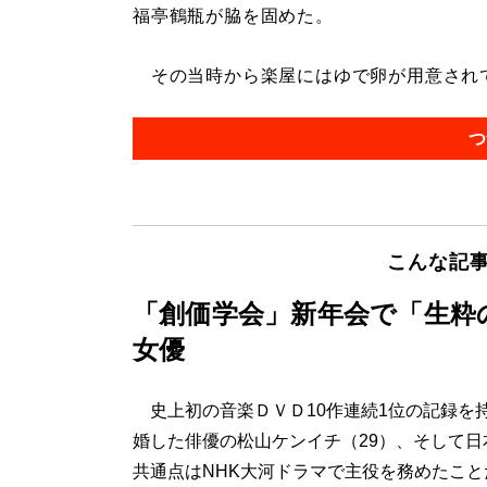
福亭鶴瓶が脇を固めた。
その当時から楽屋にはゆで卵が用意されてい
つ
こんな記
「創価学会」新年会で「生粋
女優
史上初の音楽ＤＶＤ10作連続1位の記録を
婚した俳優の松山ケンイチ（29）、そして日
共通点はNHK大河ドラマで主役を務めたこ