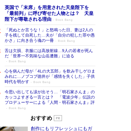
英国で「末席」を用意された天皇陛下を
「最前列」に呼び寄せた人物とは？ 天皇
陛下が尊敬される理由
Book Bang
「死ぬとか言うな！」と怒鳴った日、妻は2人の
子を残して自死した…夫が「自分の犯した罪や愚
かさ」に向き合う魂の一冊
Book Bang
舌は欠損、衣服には高放射線…9人の若者が死ん
だ「世界一不気味な山岳遭難」に迫る
Book Bang
心を病んだ母が「4Lの大五郎」を飲み干しゲロま
みれに…ノブコブ徳井が「感情を失くした」子供
時代を明かす
Book Bang
今思い出しても涙が出そう…「明石家さんま」の
カッコよすぎる一言とは？ 「電波少年」伝説の
プロデューサーによる『人間・明石家さんま』評
Book Bang
「宇宙兄弟」最終46巻がベストセラー1
おすすめ
位 宇宙開発への関心を押し上げた18年の
創作にもリフレッシュにもガ
物語に幕 特装版には「宇宙で描かれたマ