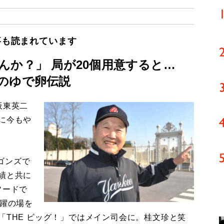
事も読まれています
んか？」 局が20個用意すると…
のゆで卵伝説
板東英二
に今もや
ゴンズで
績と共に
ソードで
活躍の場を
「THE ビッグ！」ではメイン司会に。桂文珍と笑