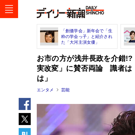
「創価学会」新年会で「生
粋の学会っ子」と紹介され
た「大河主演女優」
お市の方が浅井長政を介錯!
実改変」に賛否両論 識者は
は」
エンタメ
芸能