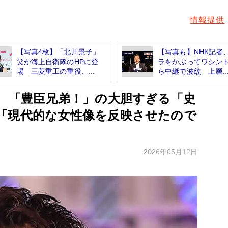
情報提供
【写真4枚】「北川景子」
【写真も】NHK記者
父が海上自衛隊のHPに登
ラをかぶってワシン
場 三菱重工の重役、...
ら中継で波紋 上層..
? 「豊臣兄弟！」の大胆すぎる「史
「現代的な女性像を反映させたので
2026年05月12日