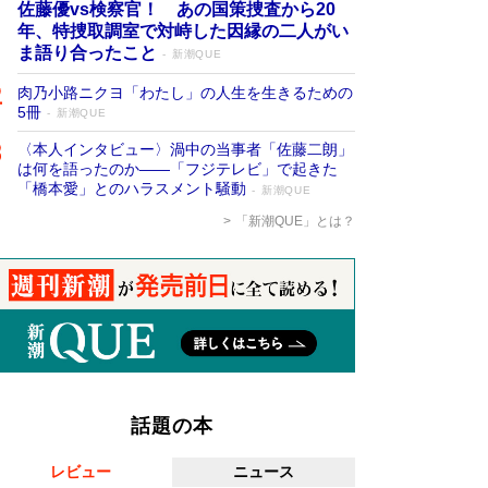
佐藤優vs検察官！ あの国策捜査から20
年、特捜取調室で対峙した因縁の二人がい
ま語り合ったこと
新潮QUE
肉乃小路ニクヨ「わたし」の人生を生きるための
5冊
新潮QUE
〈本人インタビュー〉渦中の当事者「佐藤二朗」
は何を語ったのか――「フジテレビ」で起きた
「橋本愛」とのハラスメント騒動
新潮QUE
「新潮QUE」とは？
話題の本
レビュー
ニュース