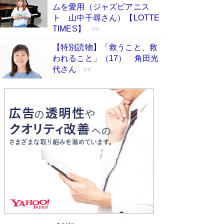
ムを愛用（ジャズピアニス
ンガ」も収録
Book Bang
ト 山中千尋さん）【LOTTE
美輪明宏 晩年の回答を集めた『ほほえんで生き
TIMES】
PR
るための人生相談』がランクイン［エンターテイ
メントベストセラー］
Book Bang
【特別読物】「救うこと、救
われること」（17） 角田光
「『火垂るの墓』は、大嘘である」原作者が抱き
代さん
続けた“自責の念”とは…「自己憐憫は描きたくな
PR
い」監督が徹底的にこだわったこと（後編） #
戦争の記憶
Book Bang
東野圭吾、伊坂幸太郎の人気シリーズ最新作どち
らも文庫化 映画化された直木賞受賞作もランク
イン［文庫ベストセラー］
Book Bang
皇室はなぜ世界から尊敬されているのか？ 「天
皇陛下はお元気でおられるか」がサウジ国王の第
一声になる理由
Book Bang