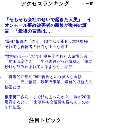
アクセスランキング
一覧
「そもそも会社のせいで起きた人災」 イ
オンモール事故被害者の親族が慟哭の証
言 「最後の言葉は…」
“爆死”報道の「のん」13年ぶり連ドラ本格復帰
それでも視聴者の評判が上々な理由
“数秒のサービス”で仕事を干された人気司会者
「前田武彦さん」 生涯現役だった気概と「体に
秒針が刻み込まれているような」話芸
「将来的に年約2500億円という莫大な金額
に…」 三井物産「鉄鉱石事業」爆発的収益力の
秘密とは
板東英二さん「ゆで卵おまへんか？」 局が20個
用意すると… 「出演料も交通費も要らん」のゆ
で卵伝説
注目トピック