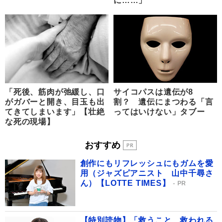
に……」
「死後、筋肉が弛緩し、口
サイコパスは遺伝が8
がガバーと開き、目玉も出
割？ 遺伝にまつわる「言
てきてしまいます」【壮絶
ってはいけない」タブー
な死の現場】
おすすめ
創作にもリフレッシュにもガムを愛
用（ジャズピアニスト 山中千尋さ
ん）【LOTTE TIMES】
PR
【特別読物】「救うこと、救われる