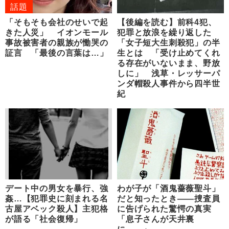
話題
「そもそも会社のせいで起
【後編を読む】前科4犯、
きた人災」 イオンモール
犯罪と放浪を繰り返した
事故被害者の親族が慟哭の
「女子短大生刺殺犯」の半
証言 「最後の言葉は…」
生とは 「受け止めてくれ
る存在がいないまま、野放
しに」 浅草・レッサーパ
ンダ帽殺人事件から四半世
紀
デート中の男女を暴行、強
わが子が「酒鬼薔薇聖斗」
姦…【犯罪史に刻まれる名
だと知ったとき――捜査員
古屋アベック殺人】主犯格
に告げられた驚愕の真実
が語る「社会復帰」
「息子さんが天井裏