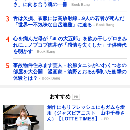
さ」に向き合う魂の一冊
Book Bang
舌は欠損、衣服には高放射線…9人の若者が死んだ
「世界一不気味な山岳遭難」に迫る
Book Bang
心を病んだ母が「4Lの大五郎」を飲み干しゲロまみ
れに…ノブコブ徳井が「感情を失くした」子供時代
を明かす
Book Bang
事故物件住みます芸人・松原タニシがいわくつきの
部屋を大公開 漫画家・清野とおるが聞いた衝撃の
体験とは？
Book Bang
おすすめ
創作にもリフレッシュにもガムを愛
用（ジャズピアニスト 山中千尋さ
ん）【LOTTE TIMES】
PR