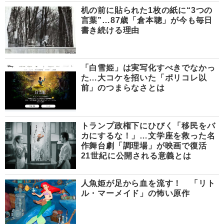
机の前に貼られた1枚の紙に“3つの
言葉”…87歳「倉本聰」が今も毎日
書き続ける理由
「白雪姫」は実写化すべきでなかっ
た…大コケを招いた「ポリコレ以
前」のつまらなさとは
トランプ政権下にひびく「移民をバ
カにするな！」…文学座を救った名
作舞台劇「調理場」が映画で復活
21世紀に公開される意義とは
人魚姫が足から血を流す！ 「リト
ル・マーメイド」の怖い原作