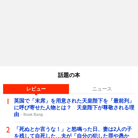
話題の本
レビュー
ニュース
英国で「末席」を用意された天皇陛下を「最前列」
に呼び寄せた人物とは？ 天皇陛下が尊敬される理
由
Book Bang
「死ぬとか言うな！」と怒鳴った日、妻は2人の子
を残して自死した…夫が「自分の犯した罪や愚か