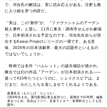
で、河合氏の解説は、実に読み応えがある。注釈も微
に入り細を穿つ内容だ。
「実は、この“新作”が、『ファヴァシャムのアーデン
殺人事件』と題し、11月に東京・調布市せんがわ劇場
で、日本初演される予定なのです。河合先生自らが演
出するKawai Projectシリーズの一環です。ある意
味、2026年の日本演劇界、最大の話題作といえるの
ではないでしょうか」
映画では名作『ハムレット』の誕生秘話が描かれ、
舞台では幻の作品『アーデン』が日本初演される――
逝って410年たつというのに、シェイクスピアは、ま
だまだ、わたしたちを楽しませてくれるようである。
森重良太（もりしげ・りょうた）
1958年生まれ。週刊新潮記者を皮切りに、新潮社で42年間、編集
者をつとめ、現在はフリー。音楽ライター・富樫鉄火としても活
躍中。