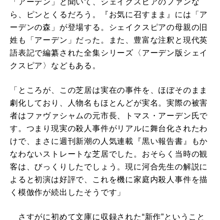
「アーデン」と聞いて、シェイクスピアのファンな
ら、ピンとくるだろう。『お気に召すまま』には「ア
ーデンの森」が登場する。シェイクスピアの母親の旧
姓も「アーデン」だった。また、豊富な注釈と現代英
語表記で編纂された全集シリーズ〈アーデン版シェイ
クスピア〉などもある。
「ところが、この芝居は実在の事件を、ほぼそのまま
劇化しており、人物名もほとんどが実名。実際の被害
者はファヴァシャムの元市長、トマス・アーデン氏で
す。つまり現実の殺人事件がリアルに舞台化されたわ
けで、まさに週刊新潮の人気連載『黒い報告書』もか
なわないストレートな芝居でした。おそらく当時の観
客は、びっくりしたでしょう。現に河合先生の解説に
よると初演は好評で、これを機に家庭内殺人事件を描
く模倣作が続出したそうです」
さすがに初めて文庫に収録された“新作”ということ