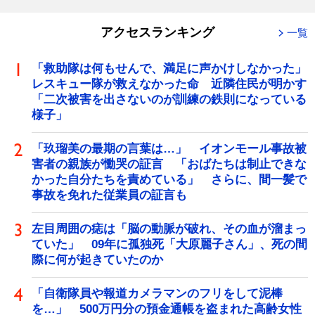
アクセスランキング
一覧
「救助隊は何もせんで、満足に声かけしなかった」
レスキュー隊が救えなかった命 近隣住民が明かす
「二次被害を出さないのが訓練の鉄則になっている
様子」
「玖瑠美の最期の言葉は…」 イオンモール事故被
害者の親族が慟哭の証言 「おばたちは制止できな
かった自分たちを責めている」 さらに、間一髪で
事故を免れた従業員の証言も
左目周囲の痣は「脳の動脈が破れ、その血が溜まっ
ていた」 09年に孤独死「大原麗子さん」、死の間
際に何が起きていたのか
「自衛隊員や報道カメラマンのフリをして泥棒
を…」 500万円分の預金通帳を盗まれた高齢女性