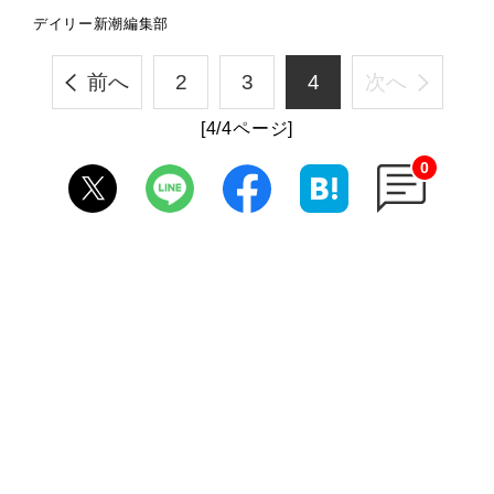
デイリー新潮編集部
前へ
2
3
4
次へ
[4/4ページ]
0