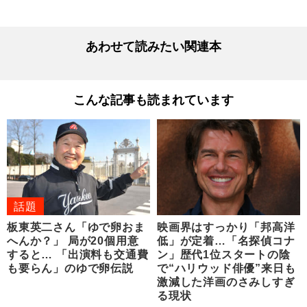
あわせて読みたい関連本
こんな記事も読まれています
話題
板東英二さん「ゆで卵おま
映画界はすっかり「邦高洋
へんか？」 局が20個用意
低」が定着…「名探偵コナ
すると… 「出演料も交通費
ン」歴代1位スタートの陰
も要らん」のゆで卵伝説
で“ハリウッド俳優”来日も
激減した洋画のさみしすぎ
る現状