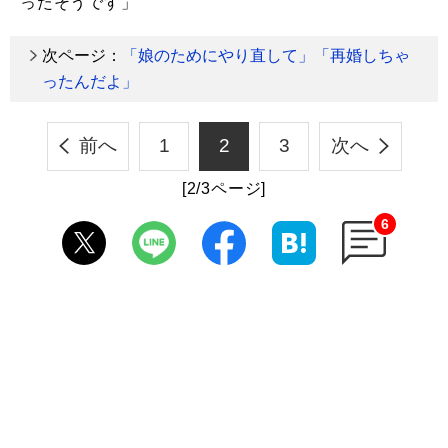
ったそうです」
次ページ：
「娘のためにやり直して」「再婚しちゃ
ったんだよ」
前へ
1
2
3
次へ
[2/3ページ]
6