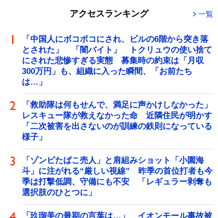
アクセスランキング
一覧
「中国人にボコボコにされ、ビルの6階から突き落
とされた」 「闇バイト」 トクリュウの使い捨て
にされた悲惨すぎる実態 募集時の約束は「月収
300万円」も、組織に入った瞬間、「お前たち
は…」
「救助隊は何もせんで、満足に声かけしなかった」
レスキュー隊が救えなかった命 近隣住民が明かす
「二次被害を出さないのが訓練の鉄則になっている
様子」
「ゾンビたばこ売人」と肩組みショット「小園海
斗」に注がれる“厳しい視線” 昨季の首位打者も今
季は打撃低調、守備にも不安 「レギュラー剥奪も
選択肢のひとつに」
「玖瑠美の最期の言葉は…」 イオンモール事故被