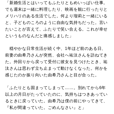
「新婚生活とはいってもふたりともめいっぱい仕事。
でも週末は一緒に料理したり、映画を観に行ったりと
メリハリのある生活でした。何より瑠莉と一緒にいる
と、子どものころのように自由な気持ちだった。言い
たいことが言えて、ふたりで笑い合える。これが幸せ
というものなんだと痛感しました」
穏やかな日常生活が続く中、1年ほど前のある日、
前妻の由希乃さんが突然、会社へ祐汰さんを訪ねてき
た。外回りから戻って受付に彼女を見つけたとき、祐
汰さんは思わず立ち止まって動けなくなった。何かを
感じたのか振り向いた由希乃さんと目が合った。
「ふたりとも固まってしまって……。別れてから6年
以上の月日がたっていたのに、気持ちはつきあってい
るときに戻っていた。由希乃は僕の前にやってきて、
『私が間違っていた。ごめんなさい』と」