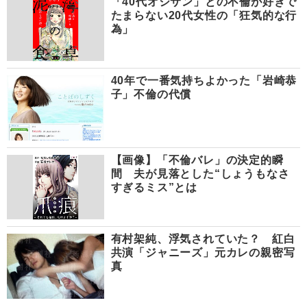
「40代オジサン」との不倫が好きで
たまらない20代女性の「狂気的な行
為」
40年で一番気持ちよかった「岩崎恭
子」不倫の代償
【画像】「不倫バレ」の決定的瞬
間 夫が見落とした“しょうもなさ
すぎるミス”とは
有村架純、浮気されていた？ 紅白
共演「ジャニーズ」元カレの親密写
真