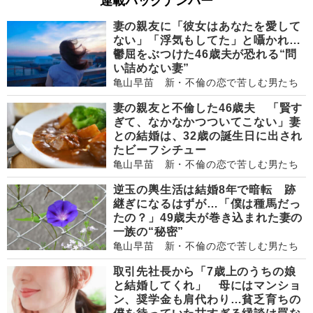
連載バックナンバー
妻の親友に「彼女はあなたを愛して
ない」「浮気もしてた」と囁かれ…
鬱屈をぶつけた46歳夫が恐れる“問
い詰めない妻”
亀山早苗 新・不倫の恋で苦しむ男たち
妻の親友と不倫した46歳夫 「賢す
ぎて、なかなかつついてこない」妻
との結婚は、32歳の誕生日に出され
たビーフシチュー
亀山早苗 新・不倫の恋で苦しむ男たち
逆玉の輿生活は結婚8年で暗転 跡
継ぎになるはずが…「僕は種馬だっ
たの？」49歳夫が巻き込まれた妻の
一族の“秘密”
亀山早苗 新・不倫の恋で苦しむ男たち
取引先社長から「7歳上のうちの娘
と結婚してくれ」 母にはマンショ
ン、奨学金も肩代わり…貧乏育ちの