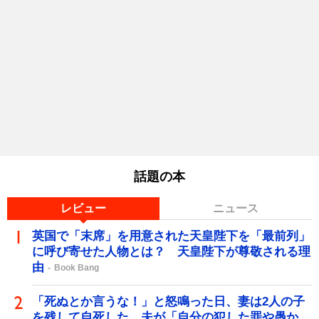
話題の本
レビュー
ニュース
英国で「末席」を用意された天皇陛下を「最前列」
に呼び寄せた人物とは？ 天皇陛下が尊敬される理
由
Book Bang
「死ぬとか言うな！」と怒鳴った日、妻は2人の子
を残して自死した…夫が「自分の犯した罪や愚か