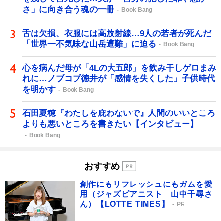
さ」に向き合う魂の一冊
Book Bang
舌は欠損、衣服には高放射線…9人の若者が死んだ
「世界一不気味な山岳遭難」に迫る
Book Bang
心を病んだ母が「4Lの大五郎」を飲み干しゲロまみ
れに…ノブコブ徳井が「感情を失くした」子供時代
を明かす
Book Bang
石田夏穂『わたしを庇わないで』人間のいいところ
よりも悪いところを書きたい【インタビュー】
Book Bang
おすすめ
創作にもリフレッシュにもガムを愛
用（ジャズピアニスト 山中千尋さ
ん）【LOTTE TIMES】
PR