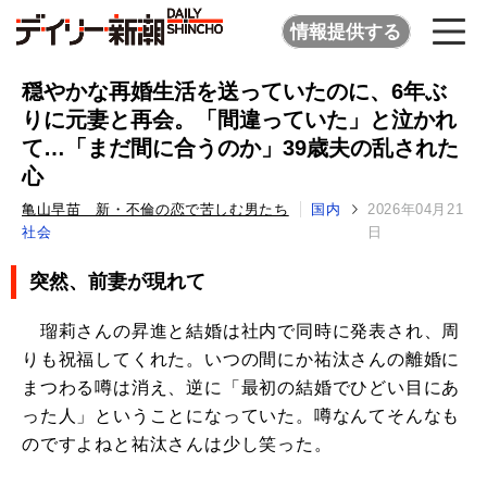
情報提供する
穏やかな再婚生活を送っていたのに、6年ぶ
りに元妻と再会。「間違っていた」と泣かれ
て…「まだ間に合うのか」39歳夫の乱された
心
亀山早苗 新・不倫の恋で苦しむ男たち
国内
2026年04月21
社会
日
突然、前妻が現れて
瑠莉さんの昇進と結婚は社内で同時に発表され、周
りも祝福してくれた。いつの間にか祐汰さんの離婚に
まつわる噂は消え、逆に「最初の結婚でひどい目にあ
った人」ということになっていた。噂なんてそんなも
のですよねと祐汰さんは少し笑った。