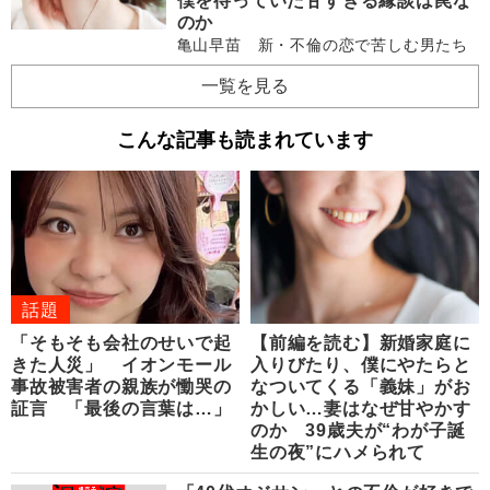
僕を待っていた甘すぎる縁談は罠な
のか
亀山早苗 新・不倫の恋で苦しむ男たち
一覧を見る
こんな記事も読まれています
話題
「そもそも会社のせいで起
【前編を読む】新婚家庭に
きた人災」 イオンモール
入りびたり、僕にやたらと
事故被害者の親族が慟哭の
なついてくる「義妹」がお
証言 「最後の言葉は…」
かしい…妻はなぜ甘やかす
のか 39歳夫が“わが子誕
生の夜”にハメられて