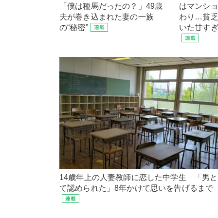
「僕は種馬だったの？」49歳
はマンシ
夫が巻き込まれた妻の一族
わり…貧
の“秘密”
いた甘す
14歳年上の人妻教師に恋した中学生 「男
て認められた」8年かけて思いを告げるまで