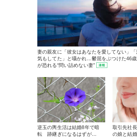
妻の親友に「彼女はあなたを愛してない」「
気もしてた」と囁かれ…鬱屈をぶつけた46
が恐れる“問い詰めない妻”
逆玉の輿生活は結婚8年で暗
取引先社長
転 跡継ぎになるはずが…
の娘と結