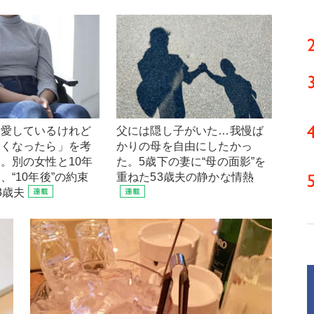
を愛しているけれど
父には隠し子がいた…我慢ば
なくなったら」を考
かりの母を自由にしたかっ
。別の女性と10年
た。5歳下の妻に“母の面影”を
、“10年後”の約束
重ねた53歳夫の静かな情熱
3歳夫