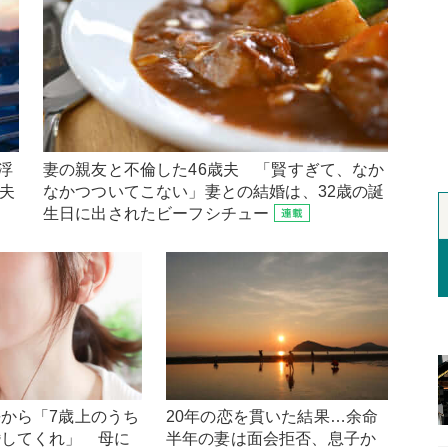
浮
妻の親友と不倫した46歳夫 「賢すぎて、なか
歳夫
なかつついてこない」妻との結婚は、32歳の誕
生日に出されたビーフシチュー
から「7歳上のうち
20年の恋を貫いた結果…余命
婚してくれ」 母に
半年の妻は面会拒否、息子か