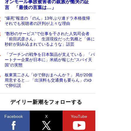
オンモール事故被害者の親族が慟哭の証
言 「最後の言葉は…」
“爆死”報道の「のん」13年ぶり連ドラ本格復帰
それでも視聴者の評判が上々な理由
“数秒のサービス”で仕事を干された人気司会者
「前田武彦さん」 生涯現役だった気概と「体に
秒針が刻み込まれているような」話芸
「プーチンの戦争を日本製品が支えている」「パ
ートナー企業が日本に」米紙が報じた“スパイ天
国”の実態
板東英二さん「ゆで卵おまへんか？」 局が20個
用意すると… 「出演料も交通費も要らん」のゆ
で卵伝説
デイリー新潮をフォローする
Facebook
X
YouTube