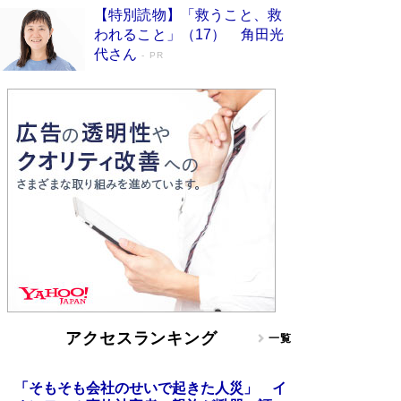
【特別読物】「救うこと、救
われること」（17） 角田光
代さん
PR
アクセスランキング
一覧
「そもそも会社のせいで起きた人災」 イ