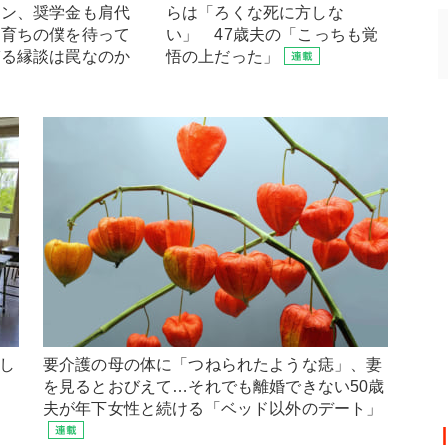
ョン、奨学金も肩代
らは「ろくな死に方しな
乏育ちの僕を待って
い」 47歳夫の「こっちも覚
ぎる縁談は罠なのか
悟の上だった」
とし
要介護の母の体に「つねられたような痣」、妻
を見るとおびえて…それでも離婚できない50歳
夫が年下女性と続ける「ベッド以外のデート」