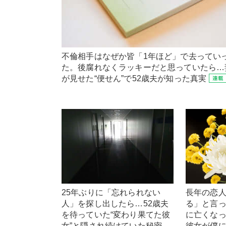
不倫相手はなぜか皆「1年ほど」で去ってい
た。後腐れなくラッキーだと思っていたら…
が見せた“便せん”で52歳夫が知った真実
25年ぶりに「忘れられない
長年の恋
人」を探し出したら…52歳夫
る」と言
を待っていた“変わり果てた彼
に亡くな
女”と隠され続けていた秘密
彼女が僕