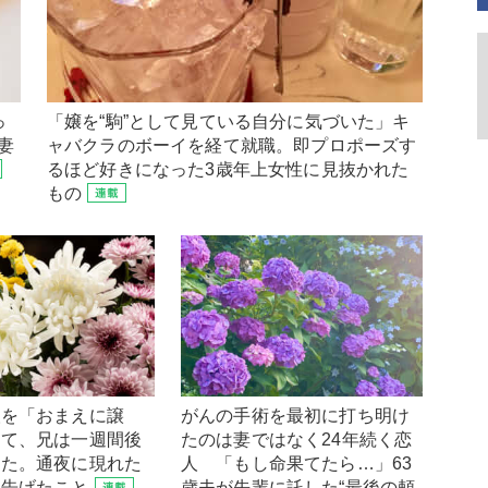
っ
「嬢を“駒”として見ている自分に気づいた」キ
妻
ャバクラのボーイを経て就職。即プロポーズす
るほど好きになった3歳年上女性に見抜かれた
もの
人を「おまえに譲
がんの手術を最初に打ち明け
って、兄は一週間後
たのは妻ではなく24年続く恋
った。通夜に現れた
人 「もし命果てたら…」63
に告げたこと
歳夫が先輩に託した“最後の頼