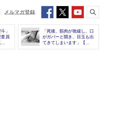
メルマガ登録
聖斗」
「死後、筋肉が弛緩し、口
捜査員
がガバーと開き、目玉も出
..
てきてしまいます」【...