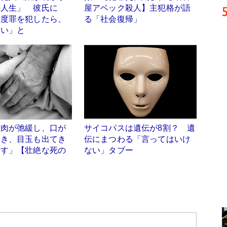
の人生」 彼氏に
屋アベック殺人】主犯格が語
一度罪を犯したら、
る「社会復帰」
ない」と
筋肉が弛緩し、口が
サイコパスは遺伝が8割？ 遺
開き、目玉も出てき
伝にまつわる「言ってはいけ
ます」【壮絶な死の
ない」タブー