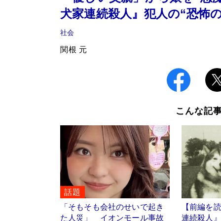
犬家連続殺人』犯人の“恐怖
社会
関根 元
こんな記
話題
「そもそも会社のせいで起き
【前編を
た人災」 イオンモール事故
連続殺人