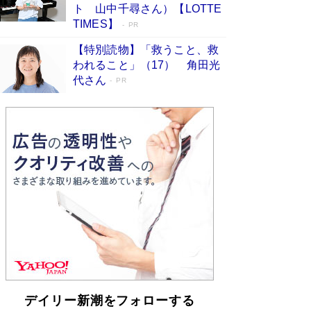
「不意に涙が出そうに…」高嶋政伸が明かし
ト 山中千尋さん）【LOTTE
た“13歳の娘を暴行する役”への葛藤 インティマ
TIMES】
PR
シーコーディネーターに支えられたNHK『大奥』
の裏側
Book Bang
【特別読物】「救うこと、救
われること」（17） 角田光
代さん
PR
デイリー新潮をフォローする