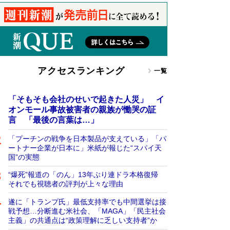
アクセスランキング
一覧
「そもそも会社のせいで起きた人災」 イ
オンモール事故被害者の親族が慟哭の証
言 「最後の言葉は…」
「プーチンの戦争を日本製品が支えている」「パ
ートナー企業が日本に」米紙が報じた“スパイ天
国”の実態
“爆死”報道の「のん」13年ぶり連ドラ本格復帰
それでも視聴者の評判が上々な理由
遂に「トランプ氏」最低支持率でも中間選挙は接
戦予想…分断進む米社会、「MAGA」「民主社会
主義」の共通点は“政策理解に乏しい支持者”か