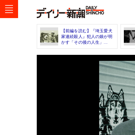
【前編を読む】『埼玉愛犬
家連続殺人』犯人の娘が明
かす「その後の人生」...