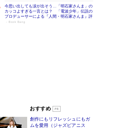
今思い出しても涙が出そう…「明石家さんま」の
カッコよすぎる一言とは？ 「電波少年」伝説の
プロデューサーによる『人間・明石家さんま』評
Book Bang
「叱って伸びるやつは、褒めたらもっと伸
びる」俳優・高嶋政伸が家族に教わっ
た“人を育てるコツ”…芸への考え方を明か
す
Book Bang
「『火垂るの墓』は、大嘘である」原作者が抱き
続けた“自責の念”とは…「自己憐憫は描きたくな
い」監督が徹底的にこだわったこと（後編） #
戦争の記憶
Book Bang
美輪明宏 晩年の回答を集めた『ほほえんで生き
るための人生相談』がランクイン［エンターテイ
メントベストセラー］
Book Bang
「宇宙兄弟」最終46巻がベストセラー1位 宇宙
おすすめ
開発への関心を押し上げた18年の物語に幕 特装
版には「宇宙で描かれたマンガ」も収録
創作にもリフレッシュにもガ
Book Bang
ムを愛用（ジャズピアニス