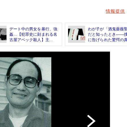
情報提供
デート中の男女を暴行、強
わが子が「酒鬼薔薇
姦…【犯罪史に刻まれる名
だと知ったとき――
古屋アベック殺人】主...
に告げられた驚愕の真.