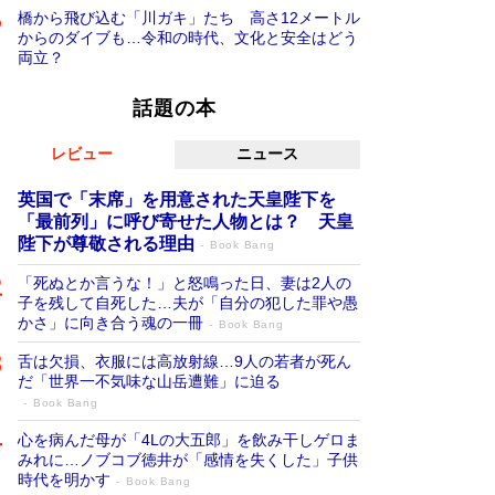
橋から飛び込む「川ガキ」たち 高さ12メートル
からのダイブも…令和の時代、文化と安全はどう
両立？
話題の本
レビュー
ニュース
英国で「末席」を用意された天皇陛下を
「最前列」に呼び寄せた人物とは？ 天皇
陛下が尊敬される理由
Book Bang
「死ぬとか言うな！」と怒鳴った日、妻は2人の
子を残して自死した…夫が「自分の犯した罪や愚
かさ」に向き合う魂の一冊
Book Bang
舌は欠損、衣服には高放射線…9人の若者が死ん
だ「世界一不気味な山岳遭難」に迫る
Book Bang
心を病んだ母が「4Lの大五郎」を飲み干しゲロま
みれに…ノブコブ徳井が「感情を失くした」子供
時代を明かす
Book Bang