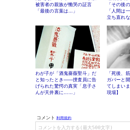
被害者の親族が慟哭の証言
「その後
「最後の言葉は…」
「人間は
立ち直れ
わが子が「酒鬼薔薇聖斗」だ
「死後、
と知ったとき――捜査員に告
ガバーと
げられた驚愕の真実「息子さ
てしまい
んが天井裏に……」
現場】