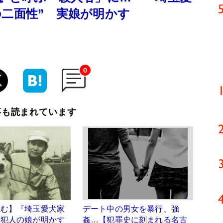
の二面性” 実娘が明かす
0
事も読まれています
読む】『埼玉愛犬家
デート中の男女を暴行、強
』犯人の娘が明かす
姦…【犯罪史に刻まれる名古