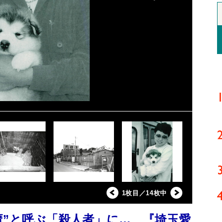
1枚目／14枚中
魔”と呼ぶ「殺人者」に… 『埼玉愛