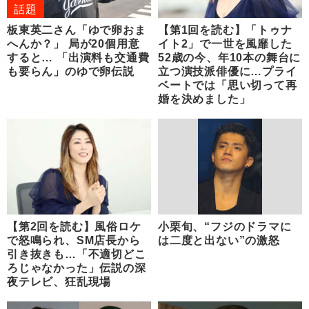
話題
板東英二さん「ゆで卵おま
【第1回を読む】「トゥナ
へんか？」 局が20個用意
イト2」で一世を風靡した
すると… 「出演料も交通費
52歳の今、年10本の舞台に
も要らん」のゆで卵伝説
立つ演技派俳優に…プライ
ベートでは「思い切って再
婚を決めました」
【第2回を読む】風俗ロケ
小栗旬、“フジのドラマに
で怒鳴られ、SM店長から
は二度と出ない”の激怒
引き抜きも…「不適切どこ
ろじゃなかった」伝説の深
夜テレビ、狂乱現場