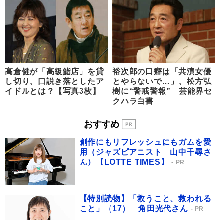
高倉健が「高級鮨店」を貸
裕次郎の口癖は「共演女優
し切り、口説き落としたア
とやらないで…」、松方弘
イドルとは？【写真3枚】
樹に“警戒警報” 芸能界セ
クハラ白書
おすすめ
創作にもリフレッシュにもガムを愛
用（ジャズピアニスト 山中千尋さ
ん）【LOTTE TIMES】
PR
【特別読物】「救うこと、救われる
こと」（17） 角田光代さん
PR