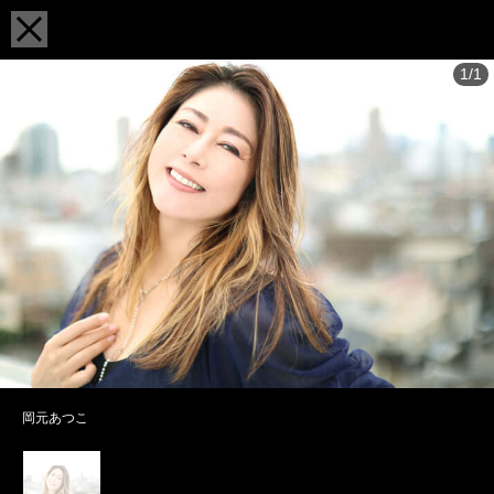
1/1
岡元あつこ