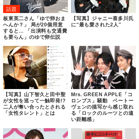
話題
板東英二さん「ゆで卵おま
【写真】ジャニー喜多川氏
へんか？」 局が20個用意
に“最も愛された2人”
すると… 「出演料も交通費
も要らん」のゆで卵伝説
【写真】山下智久と田中聖
Mrs. GREEN APPLE「コ
が女性を巡って一触即発!?
ロンブス」騒動 ベートー
二人が奪い合ったとされる
ヴェンの描写から感じ取れ
「女性タレント」とは
る「ロックのルーツとの遠
い距離感」