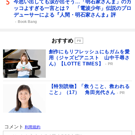
今思い出しても涙が出そう…「明石家さんま」のカ
ッコよすぎる一言とは？ 「電波少年」伝説のプロ
デューサーによる『人間・明石家さんま』評
Book Bang
おすすめ
創作にもリフレッシュにもガムを愛
用（ジャズピアニスト 山中千尋さ
ん）【LOTTE TIMES】
PR
【特別読物】「救うこと、救われる
こと」（17） 角田光代さん
PR