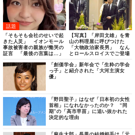
話題
「そもそも会社のせいで起
【写真】「岸田文雄」を青
きた人災」 イオンモール
山の料理屋に呼びつけた
事故被害者の親族が慟哭の
「大物政治家長男」 なん
証言 「最後の言葉は…」
とロールスロイスでご登場
「創価学会」新年会で「生粋の学会
っ子」と紹介された「大河主演女
優」
「野田聖子」はなぜ「日本初の女性
首相」になれなかったのか？ “同
期”の「高市早苗」に追い抜かれた
決定的な理由
「麻生太郎」長男の結婚相手は「元