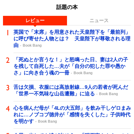
話題の本
レビュー
ニュース
英国で「末席」を用意された天皇陛下を「最前列」
に呼び寄せた人物とは？ 天皇陛下が尊敬される理
由
Book Bang
「死ぬとか言うな！」と怒鳴った日、妻は2人の子
を残して自死した…夫が「自分の犯した罪や愚か
さ」に向き合う魂の一冊
Book Bang
舌は欠損、衣服には高放射線…9人の若者が死んだ
「世界一不気味な山岳遭難」に迫る
Book Bang
心を病んだ母が「4Lの大五郎」を飲み干しゲロまみ
れに…ノブコブ徳井が「感情を失くした」子供時代
を明かす
Book Bang