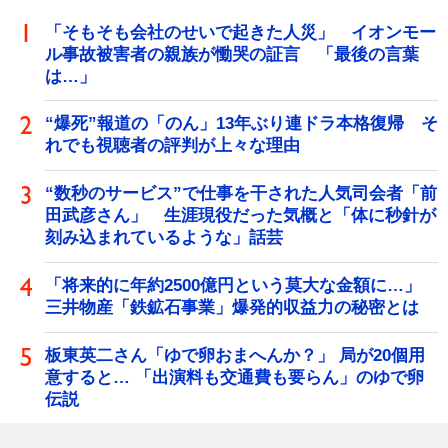
「そもそも会社のせいで起きた人災」 イオンモー
ル事故被害者の親族が慟哭の証言 「最後の言葉
は…」
“爆死”報道の「のん」13年ぶり連ドラ本格復帰 そ
れでも視聴者の評判が上々な理由
“数秒のサービス”で仕事を干された人気司会者「前
田武彦さん」 生涯現役だった気概と「体に秒針が
刻み込まれているような」話芸
「将来的に年約2500億円という莫大な金額に…」
三井物産「鉄鉱石事業」爆発的収益力の秘密とは
板東英二さん「ゆで卵おまへんか？」 局が20個用
意すると… 「出演料も交通費も要らん」のゆで卵
伝説