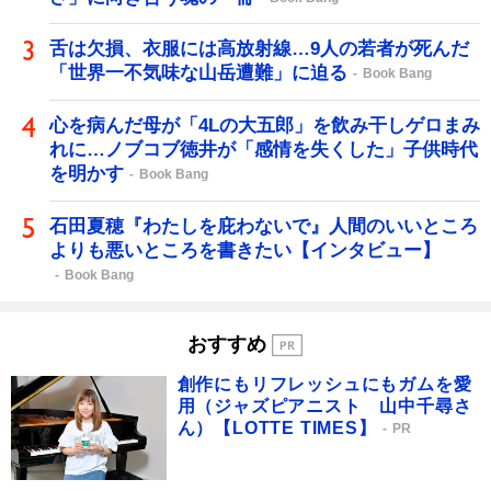
舌は欠損、衣服には高放射線…9人の若者が死んだ
「世界一不気味な山岳遭難」に迫る
Book Bang
心を病んだ母が「4Lの大五郎」を飲み干しゲロまみ
れに…ノブコブ徳井が「感情を失くした」子供時代
を明かす
Book Bang
石田夏穂『わたしを庇わないで』人間のいいところ
よりも悪いところを書きたい【インタビュー】
Book Bang
おすすめ
創作にもリフレッシュにもガムを愛
用（ジャズピアニスト 山中千尋さ
ん）【LOTTE TIMES】
PR