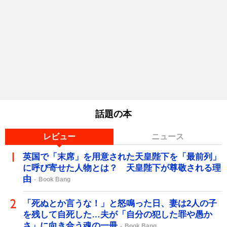
話題の本
レビュー
ニュース
英国で「末席」を用意された天皇陛下を「最前列」
に呼び寄せた人物とは？ 天皇陛下が尊敬される理
由
Book Bang
「死ぬとか言うな！」と怒鳴った日、妻は2人の子
を残して自死した…夫が「自分の犯した罪や愚か
さ」に向き合う魂の一冊
Book Bang