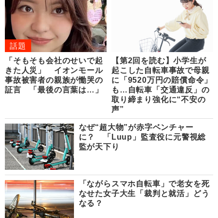
話題
「そもそも会社のせいで起
【第2回を読む】小学生が
きた人災」 イオンモール
起こした自転車事故で母親
事故被害者の親族が慟哭の
に「9520万円の賠償命令」
証言 「最後の言葉は…」
も…自転車「交通違反」の
取り締まり強化に“不安の
声”
なぜ“超大物”が赤字ベンチャー
に？ 「Luup」監査役に元警視総
監が天下り
「ながらスマホ自転車」で老女を死
なせた女子大生「裁判と就活」どう
なる？