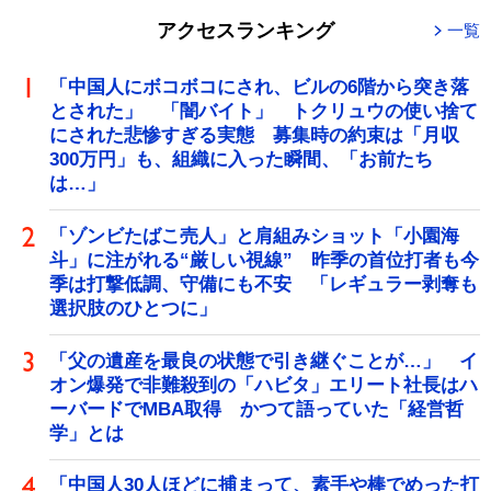
アクセスランキング
一覧
「中国人にボコボコにされ、ビルの6階から突き落
とされた」 「闇バイト」 トクリュウの使い捨て
にされた悲惨すぎる実態 募集時の約束は「月収
300万円」も、組織に入った瞬間、「お前たち
は…」
「ゾンビたばこ売人」と肩組みショット「小園海
斗」に注がれる“厳しい視線” 昨季の首位打者も今
季は打撃低調、守備にも不安 「レギュラー剥奪も
選択肢のひとつに」
「父の遺産を最良の状態で引き継ぐことが…」 イ
オン爆発で非難殺到の「ハビタ」エリート社長はハ
ーバードでMBA取得 かつて語っていた「経営哲
学」とは
「中国人30人ほどに捕まって、素手や棒でめった打