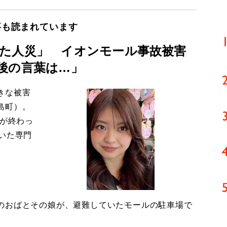
事も読まれています
た人災」 イオンモール事故被害
後の言葉は…」
きな被害
島町）。
導が終わっ
いた専門
のおばとその娘が、避難していたモールの駐車場で