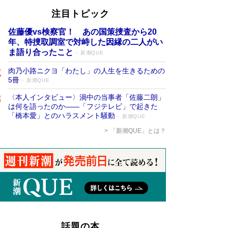
注目トピック
佐藤優vs検察官！ あの国策捜査から20
年、特捜取調室で対峙した因縁の二人がい
ま語り合ったこと
新潮QUE
肉乃小路ニクヨ「わたし」の人生を生きるための
5冊
新潮QUE
〈本人インタビュー〉渦中の当事者「佐藤二朗」
は何を語ったのか――「フジテレビ」で起きた
「橋本愛」とのハラスメント騒動
新潮QUE
「新潮QUE」とは？
話題の本