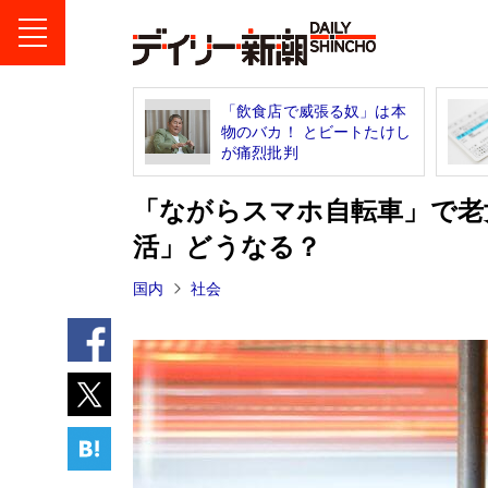
「飲食店で威張る奴」は本
物のバカ！ とビートたけし
が痛烈批判
「ながらスマホ自転車」で老
活」どうなる？
国内
社会