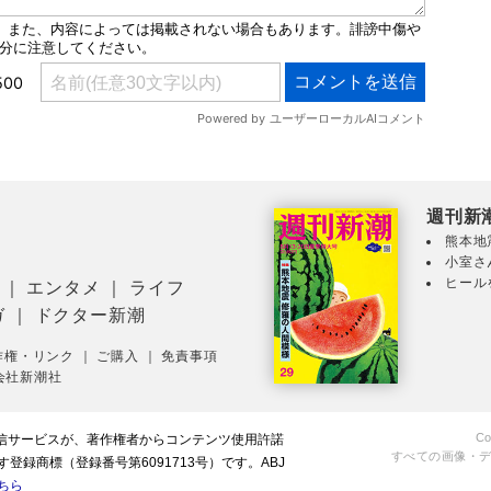
週刊新
熊本地
小室さ
ヒール
｜
エンタメ
｜
ライフ
ガ
｜
ドクター新潮
作権・リンク
｜
ご購入
｜
免責事項
会社新潮社
Co
配信サービスが、著作権者からコンテンツ使用許諾
すべての画像・
録商標（登録番号第6091713号）です。ABJ
ちら