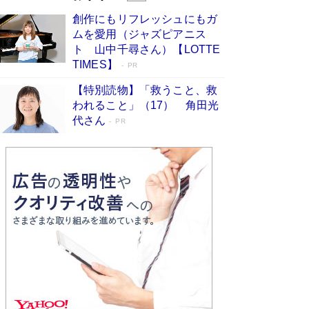
びる」俳優・高嶋政伸が家族に教わっ
創作にもリフレッシュにもガ
た“人を育てるコツ”…芸への考え方を明か
ムを愛用（ジャズピアニス
す
Book Bang
ト 山中千尋さん）【LOTTE
「『火垂るの墓』は、大嘘である」原作者が抱き
TIMES】
PR
続けた“自責の念”とは…「自己憐憫は描きたくな
い」監督が徹底的にこだわったこと（後編） #
【特別読物】「救うこと、救
戦争の記憶
Book Bang
われること」（17） 角田光
代さん
美輪明宏 晩年の回答を集めた『ほほえんで生き
PR
るための人生相談』がランクイン［エンターテイ
メントベストセラー］
Book Bang
「宇宙兄弟」最終46巻がベストセラー1位 宇宙
開発への関心を押し上げた18年の物語に幕 特装
版には「宇宙で描かれたマンガ」も収録
Book Bang
友近氏、絶賛！ 鎌倉を舞台に、孤独を抱えた
人々が新たな一歩を踏み出す連作短篇集『海のほ
とりのプラネット』試し読み
Book Bang