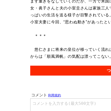
ます重きをなしていくのだが、一方で米国
女・眞子さんと夫の小室圭さんは家族三人
っぱいの生活を送る様子が目撃されている
小室夫妻に今回、“思わぬ動き”があったと
＊＊＊
悠仁さまに将来の皇位が移っていく流れは
からは「順風満帆」の気配は漂ってこない。.
つ