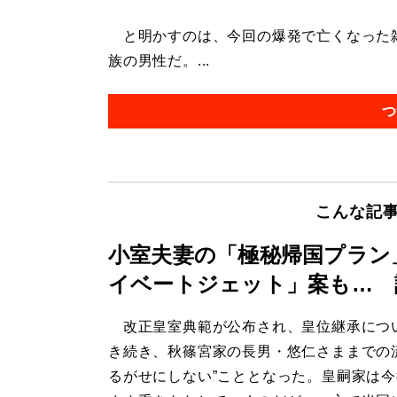
と明かすのは、今回の爆発で亡くなった雑
族の男性だ。...
つ
こんな記
小室夫妻の「極秘帰国プラン
イベートジェット」案も… 
改正皇室典範が公布され、皇位継承につ
き続き、秋篠宮家の長男・悠仁さままでの
るがせにしない”こととなった。皇嗣家は