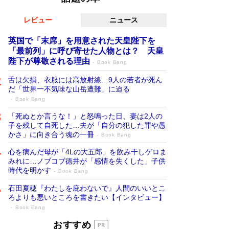
レビュー
ニュース
英国で「末席」を用意された天皇陛下を
「最前列」に呼び寄せた人物とは？ 天皇
陛下が尊敬される理由
Book Bang
舌は欠損、衣服には高放射線…9人の若者が死ん
だ「世界一不気味な山岳遭難」に迫る
Book Bang
「死ぬとか言うな！」と怒鳴った日、妻は2人の
子を残して自死した…夫が「自分の犯した罪や愚
かさ」に向き合う魂の一冊
Book Bang
心を病んだ母が「4Lの大五郎」を飲み干しゲロま
みれに…ノブコブ徳井が「感情を失くした」子供
時代を明かす
Book Bang
石田夏穂『わたしを庇わないで』人間のいいとこ
ろよりも悪いところを書きたい【インタビュー】
Book Bang
「叱って伸びるやつは、褒めたらもっと伸
おすすめ