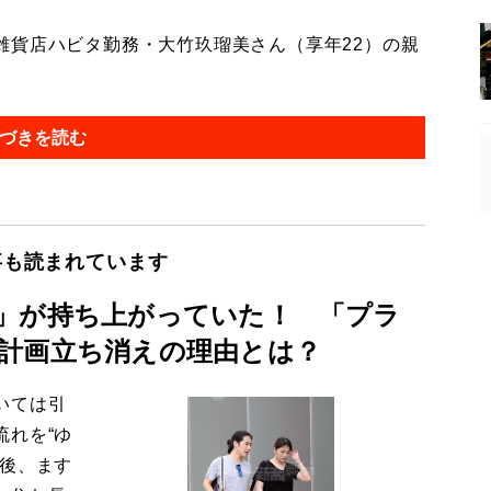
貨店ハビタ勤務・大竹玖瑠美さん（享年22）の親
づきを読む
事も読まれています
」が持ち上がっていた！ 「プラ
計画立ち消えの理由とは？
いては引
流れを“ゆ
今後、ます