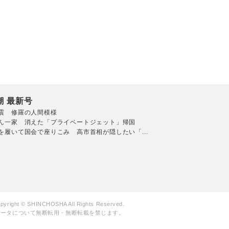
潮 最新号
震 修羅の人間模様
ん一家 消えた「プライベートジェット」帰国
を履いて国会で座りこみ 高市首相が隠したい「...
pyright © SHINCHOSHA All Rights Reserved.
データについて無断転用・無断転載を禁じます。