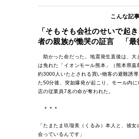
こんな記
「そもそも会社のせいで起き
者の親族が慟哭の証言 「最
助かった命だった。地震発生直後は、大
は免れた「イオンモール熊本」（熊本県嘉
約3000人いたとされる買い物客の避難誘
た50分後、突如爆発が起こり、モール内に
店の従業員7名の命が奪われた。
＊＊＊
「たまたま玖瑠美（くるみ）本人と、彼女
会っているんです」