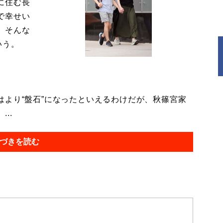
に住む長
で幸せい
。そんな
いう。
より“盤石”になったといえるわけだが、秋篠宮家
..
づきを読む