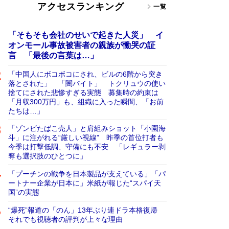
アクセスランキング
一覧
「そもそも会社のせいで起きた人災」 イ
オンモール事故被害者の親族が慟哭の証
言 「最後の言葉は…」
「中国人にボコボコにされ、ビルの6階から突き
落とされた」 「闇バイト」 トクリュウの使い
捨てにされた悲惨すぎる実態 募集時の約束は
「月収300万円」も、組織に入った瞬間、「お前
たちは…」
「ゾンビたばこ売人」と肩組みショット「小園海
斗」に注がれる“厳しい視線” 昨季の首位打者も
今季は打撃低調、守備にも不安 「レギュラー剥
奪も選択肢のひとつに」
「プーチンの戦争を日本製品が支えている」「パ
ートナー企業が日本に」米紙が報じた“スパイ天
国”の実態
“爆死”報道の「のん」13年ぶり連ドラ本格復帰
それでも視聴者の評判が上々な理由