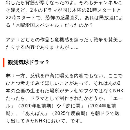
出したら背筋が寒くなったのよ。それもチャンネルこ
そ違えど、2本のドラマが同じ木曜の21時スタートと
22時スタートで、恐怖の惑星直列。あれは民放連によ
る「木曜愛国スペシャル」だったのか？
アナ：
どちらの作品も危機感を煽ったり戦争を賛美し
たりする内容でありませんが……
観測気球ドラマ？
林：
一方、反戦を声高に唱える内容でもない。ここで
ひとつ考えてみてほしいことがあって、それはあの2
本の企画の生まれた場所がテレ朝やフジではなくNHK
だったら、ドラマとして制作されたかどうか。「エー
ル」（2020年度前期）や「虎に翼」（2024年度前
期）、「あんぱん」（2025年度前期）を朝ドラで送
り出してきたNHKにおいて、です。