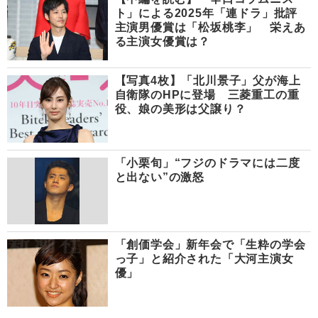
ト」による2025年「連ドラ」批評
主演男優賞は「松坂桃李」 栄えあ
る主演女優賞は？
【写真4枚】「北川景子」父が海上
自衛隊のHPに登場 三菱重工の重
役、娘の美形は父譲り？
「小栗旬」“フジのドラマには二度
と出ない”の激怒
「創価学会」新年会で「生粋の学会
っ子」と紹介された「大河主演女
優」