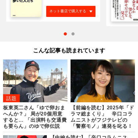
ネット書店で購入する
こんな記事も読まれています
話題
板東英二さん「ゆで卵おま
【前編を読む】2025年「ド
へんか？」 局が20個用意
ラマ総まくり」 辛口コラ
すると… 「出演料も交通費
ムニストがフジテレビの
も要らん」のゆで卵伝説
「警察モノ」連発を叱る！
【中編を読む】「辛口コラムニス