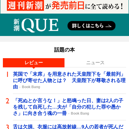
話題の本
レビュー
ニュース
英国で「末席」を用意された天皇陛下を「最前列」
に呼び寄せた人物とは？ 天皇陛下が尊敬される理
由
Book Bang
「死ぬとか言うな！」と怒鳴った日、妻は2人の子
を残して自死した…夫が「自分の犯した罪や愚か
さ」に向き合う魂の一冊
Book Bang
舌は欠損、衣服には高放射線…9人の若者が死んだ