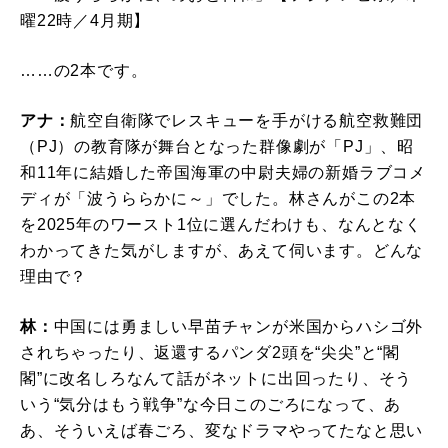
曜22時／4月期】
……の2本です。
アナ：
航空自衛隊でレスキューを手がける航空救難団
（PJ）の教育隊が舞台となった群像劇が「PJ」、昭
和11年に結婚した帝国海軍の中尉夫婦の新婚ラブコメ
ディが「波うららかに～」でした。林さんがこの2本
を2025年のワースト1位に選んだわけも、なんとなく
わかってきた気がしますが、あえて伺います。どんな
理由で？
林：
中国には勇ましい早苗チャンが米国からハシゴ外
されちゃったり、返還するパンダ2頭を“尖尖”と“閣
閣”に改名しろなんて話がネットに出回ったり、そう
いう“気分はもう戦争”な今日このごろになって、あ
あ、そういえば春ごろ、変なドラマやってたなと思い