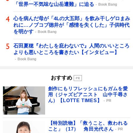
「世界一不気味な山岳遭難」に迫る
Book Bang
心を病んだ母が「4Lの大五郎」を飲み干しゲロまみ
れに…ノブコブ徳井が「感情を失くした」子供時代
を明かす
Book Bang
石田夏穂『わたしを庇わないで』人間のいいところ
よりも悪いところを書きたい【インタビュー】
Book Bang
おすすめ
創作にもリフレッシュにもガムを愛
用（ジャズピアニスト 山中千尋さ
ん）【LOTTE TIMES】
PR
【特別読物】「救うこと、救われる
こと」（17） 角田光代さん
PR