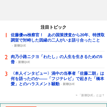
注目トピック
佐藤優vs検察官！ あの国策捜査から20年、特捜取
調室で対峙した因縁の二人がいま語り合ったこと
新潮QUE
肉乃小路ニクヨ「わたし」の人生を生きるための5
冊
新潮QUE
〈本人インタビュー〉渦中の当事者「佐藤二朗」は
何を語ったのか――「フジテレビ」で起きた「橋本
愛」とのハラスメント騒動
新潮QUE
「新潮QUE」とは？