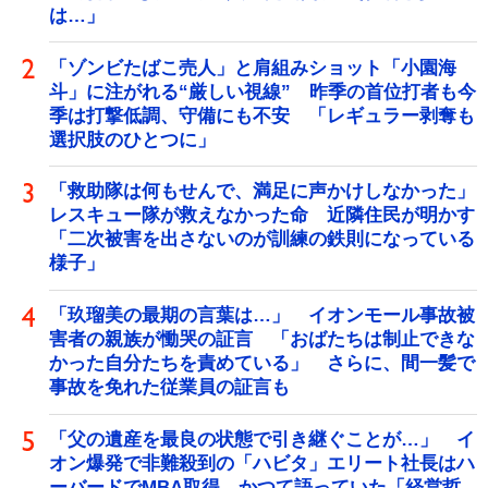
は…」
「ゾンビたばこ売人」と肩組みショット「小園海
斗」に注がれる“厳しい視線” 昨季の首位打者も今
季は打撃低調、守備にも不安 「レギュラー剥奪も
選択肢のひとつに」
「救助隊は何もせんで、満足に声かけしなかった」
レスキュー隊が救えなかった命 近隣住民が明かす
「二次被害を出さないのが訓練の鉄則になっている
様子」
「玖瑠美の最期の言葉は…」 イオンモール事故被
害者の親族が慟哭の証言 「おばたちは制止できな
かった自分たちを責めている」 さらに、間一髪で
事故を免れた従業員の証言も
「父の遺産を最良の状態で引き継ぐことが…」 イ
オン爆発で非難殺到の「ハビタ」エリート社長はハ
ーバードでMBA取得 かつて語っていた「経営哲