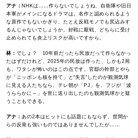
アナ：
NHKは……作らないでしょうね、自衛隊や旧日
本軍がメインになるドラマは。名作と認められるよう
な原作でもないかぎり、たとえ反戦モノでも尻込みす
るんじゃないでしょうか。好戦に厭戦、どちらに受け
止められても炎上リスクが高いですから。
林：
でしょ？ 10年前だったら民放だって作らなかっ
たはずだけれど、2025年の民放は作った、しかも2局
も。ワタシが怖いのはこの点です。官邸の幹部とやら
が「ニッポンも核を持て」と“失言”したのが観測気球
に見える人たちなら、テレ朝が「PJ」を、フジが「波
うららかに～」を世に送り出したのも観測気球かと疑
うこともできる。
アナ：
あの2本はヒットにも話題にもならず、世間か
らの反発も強いものではありませんでしたが……