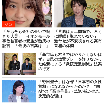
話題
「そもそも会社のせいで起
「片脚は人工関節で、ろく
きた人災」 イオンモール
に睡眠も取れていない」
事故被害者の親族が慟哭の
激ヤセが不安視される高市
証言 「最後の言葉は…」
首相の体調
「高市氏も本音ではやりたくないは
ず」自民の放置プレーを許せなかっ
た維新による「衆院定数削減」法案
の行方
「野田聖子」はなぜ「日本初の女性
首相」になれなかったのか？ “同
期”の「高市早苗」に追い抜かれた
決定的な理由