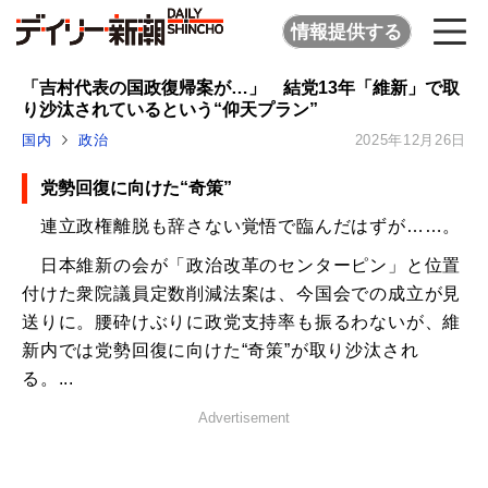
情報提供する
「吉村代表の国政復帰案が…」 結党13年「維新」で取
り沙汰されているという“仰天プラン”
国内
政治
2025年12月26日
党勢回復に向けた“奇策”
連立政権離脱も辞さない覚悟で臨んだはずが……。
日本維新の会が「政治改革のセンターピン」と位置
付けた衆院議員定数削減法案は、今国会での成立が見
送りに。腰砕けぶりに政党支持率も振るわないが、維
新内では党勢回復に向けた“奇策”が取り沙汰され
る。...
Advertisement