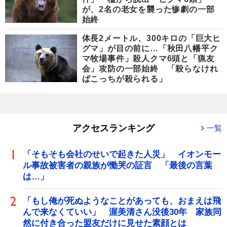
が、2名の老女を襲った惨劇の一部
始終
体長2メートル、300キロの「巨大ヒ
グマ」が目の前に…「秋田八幡平ク
マ牧場事件」殺人クマ6頭と「猟友
会」攻防の一部始終 「殺らなけれ
ばこっちが殺られる」
アクセスランキング
一覧
「そもそも会社のせいで起きた人災」 イオンモー
ル事故被害者の親族が慟哭の証言 「最後の言葉
は…」
「もし俺が死ぬようなことがあっても、おまえは飛
んで来なくていい」 渥美清さん没後30年 家族同
然に付き合った盟友だけに見せた素顔とは