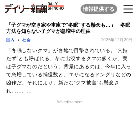
情報提供する
「子グマが空き家や車庫で“冬眠”する懸念も…」 冬眠
方法を知らない子グマが急増中の理由
国内
社会
2025年12月20日
「冬眠しないクマ」が各地で目撃されている。“穴持
たず”とも呼ばれる、冬に出没するクマの多くが、実
は子グマなのだという。背景にあるのは、今年に入っ
て急増している捕獲数と、エサになるドングリなどの
凶作だ。それにより、新たな“クマ被害”も懸念さ
れ……。...
Advertisement