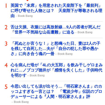
英国で「末席」を用意された天皇陛下を「最前列」
に呼び寄せた人物とは？ 天皇陛下が尊敬される理
由
Book Bang
舌は欠損、衣服には高放射線…9人の若者が死んだ
「世界一不気味な山岳遭難」に迫る
Book Bang
「死ぬとか言うな！」と怒鳴った日、妻は2人の子
を残して自死した…夫が「自分の犯した罪や愚か
さ」に向き合う魂の一冊
Book Bang
心を病んだ母が「4Lの大五郎」を飲み干しゲロまみ
れに…ノブコブ徳井が「感情を失くした」子供時代
を明かす
Book Bang
今思い出しても涙が出そう…「明石家さんま」のカ
ッコよすぎる一言とは？ 「電波少年」伝説のプロ
デューサーによる『人間・明石家さんま』評
Book Bang