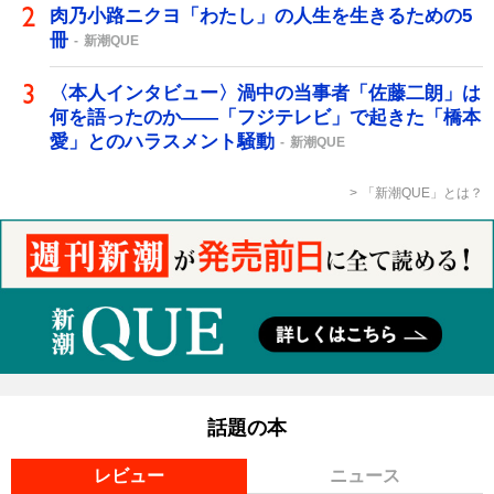
肉乃小路ニクヨ「わたし」の人生を生きるための5
冊
新潮QUE
〈本人インタビュー〉渦中の当事者「佐藤二朗」は
何を語ったのか――「フジテレビ」で起きた「橋本
愛」とのハラスメント騒動
新潮QUE
「新潮QUE」とは？
話題の本
レビュー
ニュース