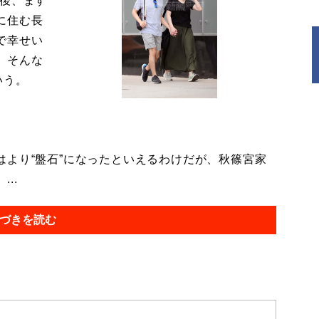
今後、ます
に住む長
で幸せい
。そんな
いう。
より“盤石”になったといえるわけだが、秋篠宮家
..
づきを読む