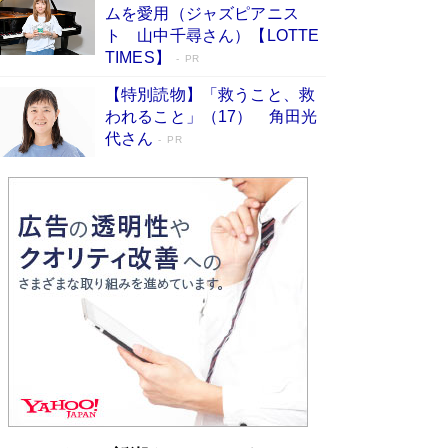
ムを愛用（ジャズピアニス
す
Book Bang
ト 山中千尋さん）【LOTTE
「『火垂るの墓』は、大嘘である」原作者が抱き
TIMES】
PR
続けた“自責の念”とは…「自己憐憫は描きたくな
い」監督が徹底的にこだわったこと（後編） #
【特別読物】「救うこと、救
戦争の記憶
Book Bang
われること」（17） 角田光
代さん
美輪明宏 晩年の回答を集めた『ほほえんで生き
PR
るための人生相談』がランクイン［エンターテイ
メントベストセラー］
Book Bang
「宇宙兄弟」最終46巻がベストセラー1位 宇宙
開発への関心を押し上げた18年の物語に幕 特装
版には「宇宙で描かれたマンガ」も収録
Book Bang
「不意に涙が出そうに…」高嶋政伸が明かし
た“13歳の娘を暴行する役”への葛藤 インティマ
シーコーディネーターに支えられたNHK『大奥』
の裏側
Book Bang