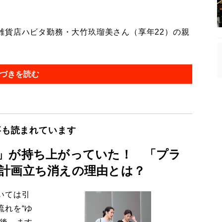
貨店ハビタ勤務・大竹玖瑠美さん（享年22）の親
づきを読む
事も読まれています
」が持ち上がっていた！ 「プラ
計画立ち消えの理由とは？
いては引
流れを“ゆ