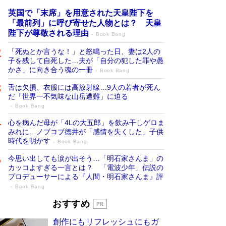
英国で「末席」を用意された天皇陛下を
「最前列」に呼び寄せた人物とは？ 天皇
陛下が尊敬される理由
Book Bang
「死ぬとか言うな！」と怒鳴った日、妻は2人の
子を残して自死した…夫が「自分の犯した罪や愚
かさ」に向き合う魂の一冊
Book Bang
舌は欠損、衣服には高放射線…9人の若者が死ん
だ「世界一不気味な山岳遭難」に迫る
Book Bang
心を病んだ母が「4Lの大五郎」を飲み干しゲロま
みれに…ノブコブ徳井が「感情を失くした」子供
時代を明かす
Book Bang
今思い出しても涙が出そう…「明石家さんま」の
カッコよすぎる一言とは？ 「電波少年」伝説の
プロデューサーによる『人間・明石家さんま』評
Book Bang
「叱って伸びるやつは、褒めたらもっと伸
おすすめ
びる」俳優・高嶋政伸が家族に教わっ
創作にもリフレッシュにもガ
た“人を育てるコツ”…芸への考え方を明か