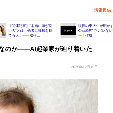
情報提供
【関連記事】“本当に頭が良
現役の東大生が明
い人”とは「他者に興味を持
ChatGPTで“バレない
てる人」――脳科...
ート作成
なのか――AI起業家が辿り着いた
2025年12月19日