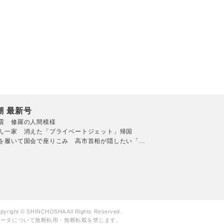
潮 最新号
震 修羅の人間模様
ん一家 消えた「プライベートジェット」帰国
を履いて国会で座りこみ 高市首相が隠したい「...
pyright © SHINCHOSHA All Rights Reserved.
データについて無断転用・無断転載を禁じます。