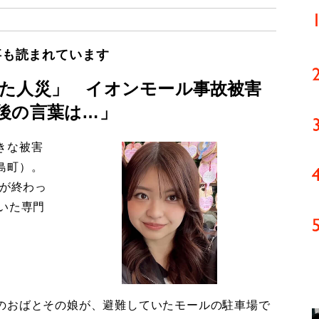
事も読まれています
た人災」 イオンモール事故被害
後の言葉は…」
きな被害
島町）。
導が終わっ
いた専門
のおばとその娘が、避難していたモールの駐車場で