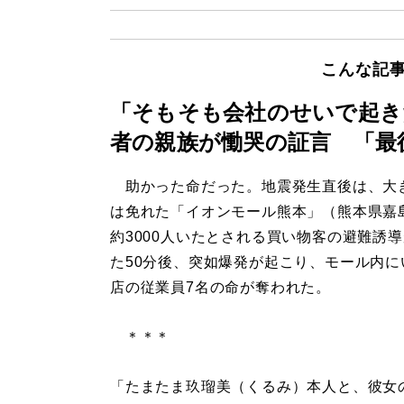
こんな記
「そもそも会社のせいで起き
者の親族が慟哭の証言 「最
助かった命だった。地震発生直後は、大
は免れた「イオンモール熊本」（熊本県嘉
約3000人いたとされる買い物客の避難誘
た50分後、突如爆発が起こり、モール内に
店の従業員7名の命が奪われた。
＊＊＊
「たまたま玖瑠美（くるみ）本人と、彼女