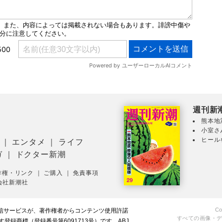
週刊新
熊本地
小室さ
ヒール
｜
エンタメ
｜
ライフ
ガ
｜
ドクター新潮
作権・リンク
｜
ご購入
｜
免責事項
会社新潮社
Co
配信サービスが、著作権者からコンテンツ使用許諾
すべての画像・
録商標（登録番号第6091713号）です。ABJ