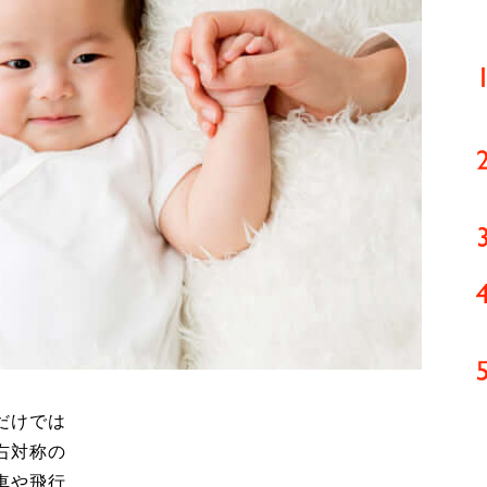
だけでは
右対称の
車や飛行