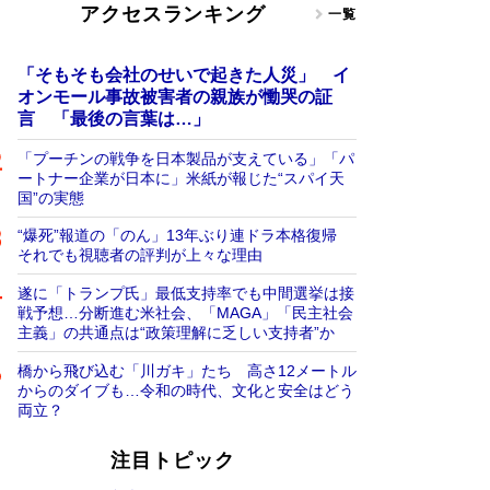
アクセスランキング
一覧
「そもそも会社のせいで起きた人災」 イ
オンモール事故被害者の親族が慟哭の証
言 「最後の言葉は…」
「プーチンの戦争を日本製品が支えている」「パ
ートナー企業が日本に」米紙が報じた“スパイ天
国”の実態
“爆死”報道の「のん」13年ぶり連ドラ本格復帰
それでも視聴者の評判が上々な理由
遂に「トランプ氏」最低支持率でも中間選挙は接
戦予想…分断進む米社会、「MAGA」「民主社会
主義」の共通点は“政策理解に乏しい支持者”か
橋から飛び込む「川ガキ」たち 高さ12メートル
からのダイブも…令和の時代、文化と安全はどう
両立？
注目トピック