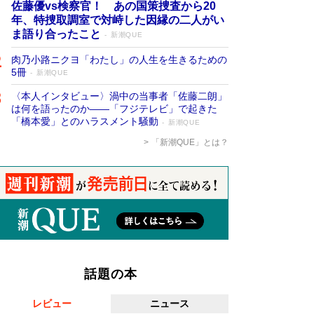
佐藤優vs検察官！ あの国策捜査から20
年、特捜取調室で対峙した因縁の二人がい
ま語り合ったこと
新潮QUE
肉乃小路ニクヨ「わたし」の人生を生きるための
5冊
新潮QUE
〈本人インタビュー〉渦中の当事者「佐藤二朗」
は何を語ったのか――「フジテレビ」で起きた
「橋本愛」とのハラスメント騒動
新潮QUE
「新潮QUE」とは？
話題の本
レビュー
ニュース