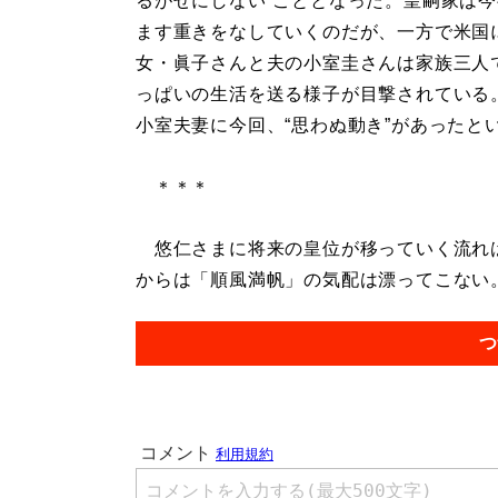
るがせにしない”こととなった。皇嗣家は
ます重きをなしていくのだが、一方で米国
女・眞子さんと夫の小室圭さんは家族三人
っぱいの生活を送る様子が目撃されている
小室夫妻に今回、“思わぬ動き”があったと
＊＊＊
悠仁さまに将来の皇位が移っていく流れは
からは「順風満帆」の気配は漂ってこない。.
つ