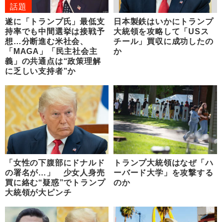
話題
遂に「トランプ氏」最低支
日本製鉄はいかにトランプ
持率でも中間選挙は接戦予
大統領を攻略して「USス
想…分断進む米社会、
チール」買収に成功したの
「MAGA」「民主社会主
か
義」の共通点は“政策理解
に乏しい支持者”か
「女性の下腹部にドナルド
トランプ大統領はなぜ「ハ
の署名が…」 少女人身売
ーバード大学」を攻撃する
買に絡む“疑惑”でトランプ
のか
大統領が大ピンチ